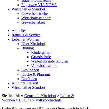
Bauernhofmuseum
Pilgerweg VIA NOVA
Wirtschaft & Standort
Gewerbebetriebe
Wirtschaftsstandort
Gewerbegebiet
Aktuelles
Rathaus & Service
Leben & Wohnen
Über Kirchdorf
Bildung
Kindergarten
Grundschule
Weiterführende Schulen
Volkshochschule
Gesundheit
Kirche & Pfarramt
Dorfladen
Kultur & Freizeit
Wirtschaft & Standort
Sie sind hier:
Gemeinde Kirchdorf
>
Leben &
Wohnen
>
Bildung
>
Volkshochschule
Liebe Bürgerinnen und Bürger der Gemeinde Kirchdorf,