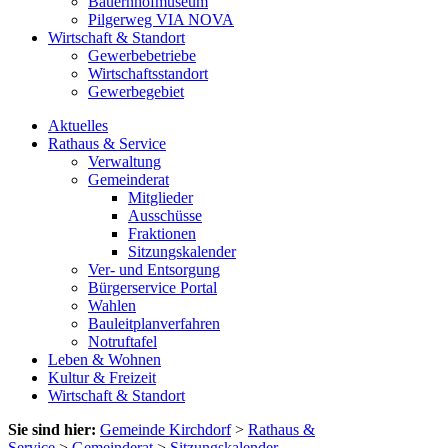
Bauernhofmuseum
Pilgerweg VIA NOVA
Wirtschaft & Standort
Gewerbebetriebe
Wirtschaftsstandort
Gewerbegebiet
Aktuelles
Rathaus & Service
Verwaltung
Gemeinderat
Mitglieder
Ausschüsse
Fraktionen
Sitzungskalender
Ver- und Entsorgung
Bürgerservice Portal
Wahlen
Bauleitplanverfahren
Notruftafel
Leben & Wohnen
Kultur & Freizeit
Wirtschaft & Standort
Sie sind hier:
Gemeinde Kirchdorf
>
Rathaus &
Service
>
Gemeinderat
>
Sitzungskalender