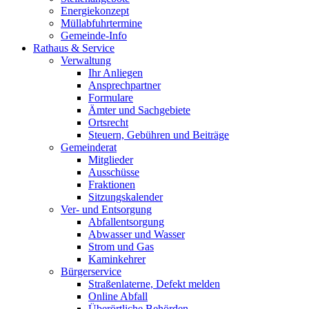
Energiekonzept
Müllabfuhrtermine
Gemeinde-Info
Rathaus & Service
Verwaltung
Ihr Anliegen
Ansprechpartner
Formulare
Ämter und Sachgebiete
Ortsrecht
Steuern, Gebühren und Beiträge
Gemeinderat
Mitglieder
Ausschüsse
Fraktionen
Sitzungskalender
Ver- und Entsorgung
Abfallentsorgung
Abwasser und Wasser
Strom und Gas
Kaminkehrer
Bürgerservice
Straßenlaterne, Defekt melden
Online Abfall
Überörtliche Behörden