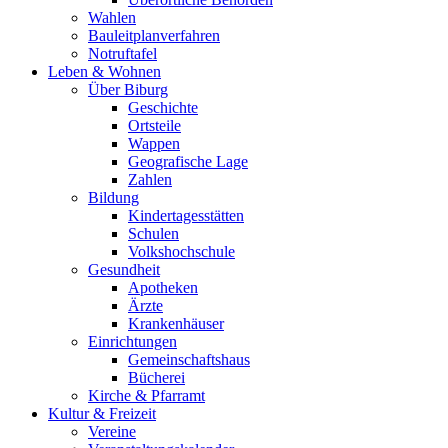
Wahlen
Bauleitplanverfahren
Notruftafel
Leben & Wohnen
Über Biburg
Geschichte
Ortsteile
Wappen
Geografische Lage
Zahlen
Bildung
Kindertagesstätten
Schulen
Volkshochschule
Gesundheit
Apotheken
Ärzte
Krankenhäuser
Einrichtungen
Gemeinschaftshaus
Bücherei
Kirche & Pfarramt
Kultur & Freizeit
Vereine