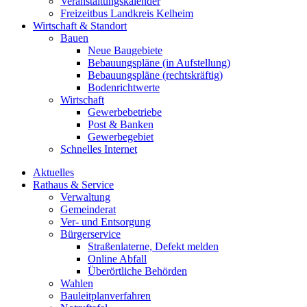
Veranstaltungskalender
Freizeitbus Landkreis Kelheim
Wirtschaft & Standort
Bauen
Neue Baugebiete
Bebauungspläne (in Aufstellung)
Bebauungspläne (rechtskräftig)
Bodenrichtwerte
Wirtschaft
Gewerbebetriebe
Post & Banken
Gewerbegebiet
Schnelles Internet
Aktuelles
Rathaus & Service
Verwaltung
Gemeinderat
Ver- und Entsorgung
Bürgerservice
Straßenlaterne, Defekt melden
Online Abfall
Überörtliche Behörden
Wahlen
Bauleitplanverfahren