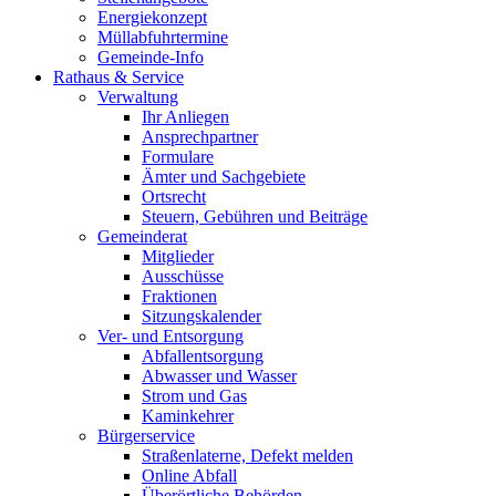
Energiekonzept
Müllabfuhrtermine
Gemeinde-Info
Rathaus & Service
Verwaltung
Ihr Anliegen
Ansprechpartner
Formulare
Ämter und Sachgebiete
Ortsrecht
Steuern, Gebühren und Beiträge
Gemeinderat
Mitglieder
Ausschüsse
Fraktionen
Sitzungskalender
Ver- und Entsorgung
Abfallentsorgung
Abwasser und Wasser
Strom und Gas
Kaminkehrer
Bürgerservice
Straßenlaterne, Defekt melden
Online Abfall
Überörtliche Behörden