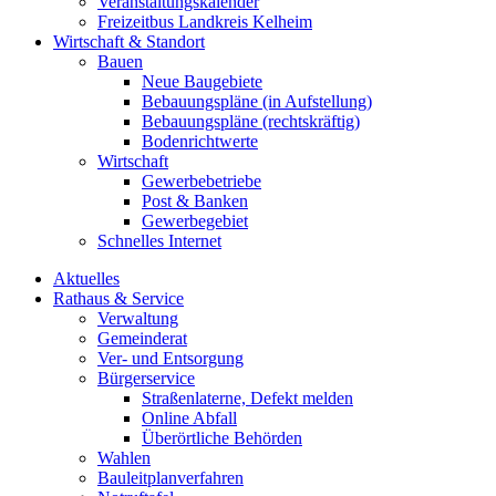
Veranstaltungskalender
Freizeitbus Landkreis Kelheim
Wirtschaft & Standort
Bauen
Neue Baugebiete
Bebauungspläne (in Aufstellung)
Bebauungspläne (rechtskräftig)
Bodenrichtwerte
Wirtschaft
Gewerbebetriebe
Post & Banken
Gewerbegebiet
Schnelles Internet
Aktuelles
Rathaus & Service
Verwaltung
Gemeinderat
Ver- und Entsorgung
Bürgerservice
Straßenlaterne, Defekt melden
Online Abfall
Überörtliche Behörden
Wahlen
Bauleitplanverfahren