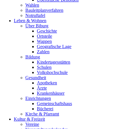
Wahlen
Bauleitplanverfahren
Notruftafel
Leben & Wohnen
Über Biburg
Geschichte
Ortsteile
Wappen
Geografische Lage
Zahlen
Bildung
Kindertagesstätten
Schulen
Volkshochschule
Gesundheit
Apotheken
Ärzte
Krankenhäuser
Einrichtungen
Gemeinschaftshaus
Bücherei
Kirche & Pfarramt
Kultur & Freizeit
Vereine