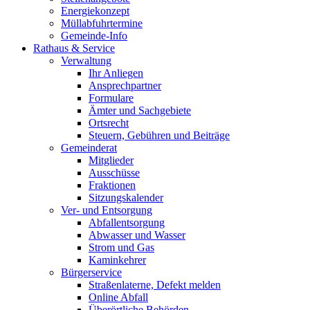
Energiekonzept
Müllabfuhrtermine
Gemeinde-Info
Rathaus & Service
Verwaltung
Ihr Anliegen
Ansprechpartner
Formulare
Ämter und Sachgebiete
Ortsrecht
Steuern, Gebühren und Beiträge
Gemeinderat
Mitglieder
Ausschüsse
Fraktionen
Sitzungskalender
Ver- und Entsorgung
Abfallentsorgung
Abwasser und Wasser
Strom und Gas
Kaminkehrer
Bürgerservice
Straßenlaterne, Defekt melden
Online Abfall
Überörtliche Behörden