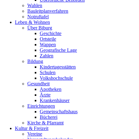
Wahlen
Bauleitplanverfahren
Notruftafel
Leben & Wohnen
Über Biburg
Geschichte
Ortsteile
Wappen
Geografische Lage
Zahlen
Bildung
Kindertagesstätten
Schulen
Volkshochschule
Gesundheit
Apotheken
Ärzte
Krankenhäuser
Einrichtungen
Gemeinschaftshaus
Bücherei
Kirche & Pfarramt
Kultur & Freizeit
Vereine