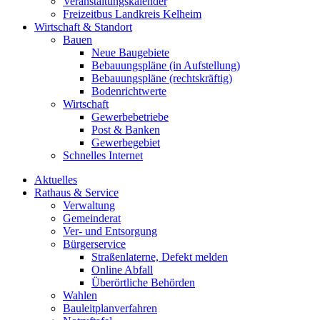
Veranstaltungskalender
Freizeitbus Landkreis Kelheim
Wirtschaft & Standort
Bauen
Neue Baugebiete
Bebauungspläne (in Aufstellung)
Bebauungspläne (rechtskräftig)
Bodenrichtwerte
Wirtschaft
Gewerbebetriebe
Post & Banken
Gewerbegebiet
Schnelles Internet
Aktuelles
Rathaus & Service
Verwaltung
Gemeinderat
Ver- und Entsorgung
Bürgerservice
Straßenlaterne, Defekt melden
Online Abfall
Überörtliche Behörden
Wahlen
Bauleitplanverfahren