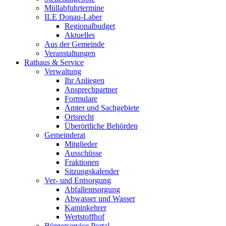
Müllabfuhrtermine
ILE Donau-Laber
Regionalbudget
Aktuelles
Aus der Gemeinde
Veranstaltungen
Rathaus & Service
Verwaltung
Ihr Anliegen
Ansprechpartner
Formulare
Ämter und Sachgebiete
Ortsrecht
Überörtliche Behörden
Gemeinderat
Mitglieder
Ausschüsse
Fraktionen
Sitzungskalender
Ver- und Entsorgung
Abfallentsorgung
Abwasser und Wasser
Kaminkehrer
Wertstoffhof
Bürgerservice Portal