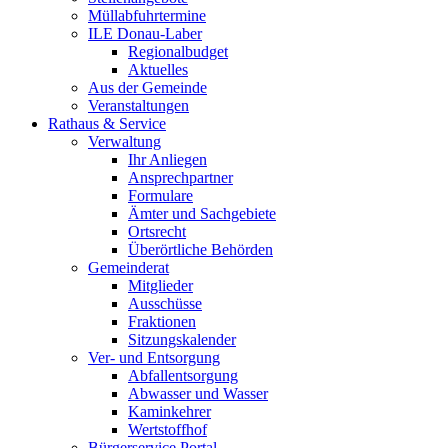
Müllabfuhrtermine
ILE Donau-Laber
Regionalbudget
Aktuelles
Aus der Gemeinde
Veranstaltungen
Rathaus & Service
Verwaltung
Ihr Anliegen
Ansprechpartner
Formulare
Ämter und Sachgebiete
Ortsrecht
Überörtliche Behörden
Gemeinderat
Mitglieder
Ausschüsse
Fraktionen
Sitzungskalender
Ver- und Entsorgung
Abfallentsorgung
Abwasser und Wasser
Kaminkehrer
Wertstoffhof
Bürgerservice Portal