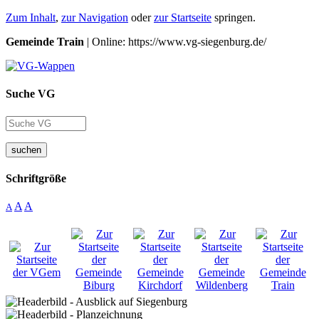
Zum Inhalt
,
zur Navigation
oder
zur Startseite
springen.
Gemeinde Train
| Online: https://www.vg-siegenburg.de/
Suche VG
suchen
Schriftgröße
A
A
A