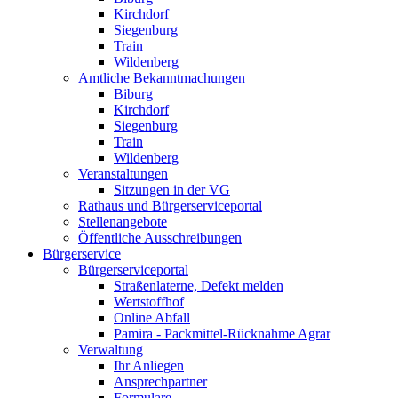
Kirchdorf
Siegenburg
Train
Wildenberg
Amtliche Bekanntmachungen
Biburg
Kirchdorf
Siegenburg
Train
Wildenberg
Veranstaltungen
Sitzungen in der VG
Rathaus und Bürgerserviceportal
Stellenangebote
Öffentliche Ausschreibungen
Bürgerservice
Bürgerserviceportal
Straßenlaterne, Defekt melden
Wertstoffhof
Online Abfall
Pamira - Packmittel-Rücknahme Agrar
Verwaltung
Ihr Anliegen
Ansprechpartner
Formulare