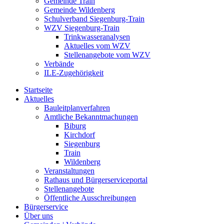
Gemeinde Train
Gemeinde Wildenberg
Schulverband Siegenburg-Train
WZV Siegenburg-Train
Trinkwasseranalysen
Aktuelles vom WZV
Stellenangebote vom WZV
Verbände
ILE-Zugehörigkeit
Startseite
Aktuelles
Bauleitplanverfahren
Amtliche Bekanntmachungen
Biburg
Kirchdorf
Siegenburg
Train
Wildenberg
Veranstaltungen
Rathaus und Bürgerserviceportal
Stellenangebote
Öffentliche Ausschreibungen
Bürgerservice
Über uns