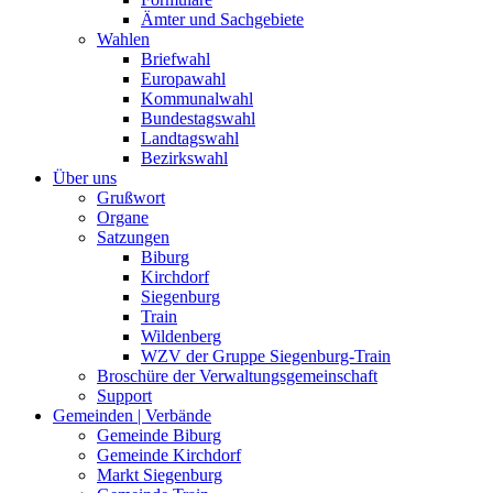
Ämter und Sachgebiete
Wahlen
Briefwahl
Europawahl
Kommunalwahl
Bundestagswahl
Landtagswahl
Bezirkswahl
Über uns
Grußwort
Organe
Satzungen
Biburg
Kirchdorf
Siegenburg
Train
Wildenberg
WZV der Gruppe Siegenburg-Train
Broschüre der Verwaltungsgemeinschaft
Support
Gemeinden | Verbände
Gemeinde Biburg
Gemeinde Kirchdorf
Markt Siegenburg