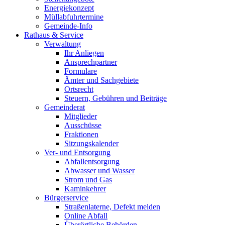
Energiekonzept
Müllabfuhrtermine
Gemeinde-Info
Rathaus & Service
Verwaltung
Ihr Anliegen
Ansprechpartner
Formulare
Ämter und Sachgebiete
Ortsrecht
Steuern, Gebühren und Beiträge
Gemeinderat
Mitglieder
Ausschüsse
Fraktionen
Sitzungskalender
Ver- und Entsorgung
Abfallentsorgung
Abwasser und Wasser
Strom und Gas
Kaminkehrer
Bürgerservice
Straßenlaterne, Defekt melden
Online Abfall
Überörtliche Behörden