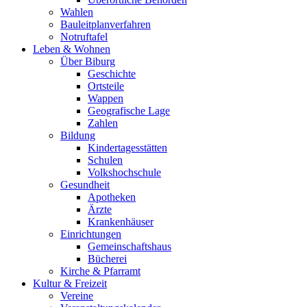
Wahlen
Bauleitplanverfahren
Notruftafel
Leben & Wohnen
Über Biburg
Geschichte
Ortsteile
Wappen
Geografische Lage
Zahlen
Bildung
Kindertagesstätten
Schulen
Volkshochschule
Gesundheit
Apotheken
Ärzte
Krankenhäuser
Einrichtungen
Gemeinschaftshaus
Bücherei
Kirche & Pfarramt
Kultur & Freizeit
Vereine