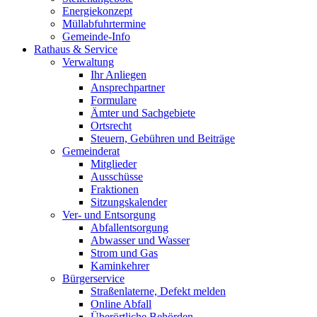
Energiekonzept
Müllabfuhrtermine
Gemeinde-Info
Rathaus & Service
Verwaltung
Ihr Anliegen
Ansprechpartner
Formulare
Ämter und Sachgebiete
Ortsrecht
Steuern, Gebühren und Beiträge
Gemeinderat
Mitglieder
Ausschüsse
Fraktionen
Sitzungskalender
Ver- und Entsorgung
Abfallentsorgung
Abwasser und Wasser
Strom und Gas
Kaminkehrer
Bürgerservice
Straßenlaterne, Defekt melden
Online Abfall
Überörtliche Behörden