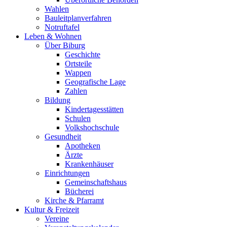
Wahlen
Bauleitplanverfahren
Notruftafel
Leben & Wohnen
Über Biburg
Geschichte
Ortsteile
Wappen
Geografische Lage
Zahlen
Bildung
Kindertagesstätten
Schulen
Volkshochschule
Gesundheit
Apotheken
Ärzte
Krankenhäuser
Einrichtungen
Gemeinschaftshaus
Bücherei
Kirche & Pfarramt
Kultur & Freizeit
Vereine