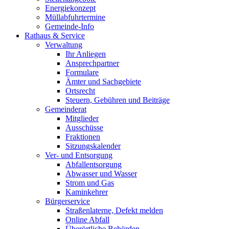
Energiekonzept
Müllabfuhrtermine
Gemeinde-Info
Rathaus & Service
Verwaltung
Ihr Anliegen
Ansprechpartner
Formulare
Ämter und Sachgebiete
Ortsrecht
Steuern, Gebühren und Beiträge
Gemeinderat
Mitglieder
Ausschüsse
Fraktionen
Sitzungskalender
Ver- und Entsorgung
Abfallentsorgung
Abwasser und Wasser
Strom und Gas
Kaminkehrer
Bürgerservice
Straßenlaterne, Defekt melden
Online Abfall
Überörtliche Behörden