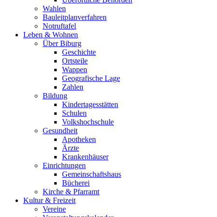
Wahlen
Bauleitplanverfahren
Notruftafel
Leben & Wohnen
Über Biburg
Geschichte
Ortsteile
Wappen
Geografische Lage
Zahlen
Bildung
Kindertagesstätten
Schulen
Volkshochschule
Gesundheit
Apotheken
Ärzte
Krankenhäuser
Einrichtungen
Gemeinschaftshaus
Bücherei
Kirche & Pfarramt
Kultur & Freizeit
Vereine