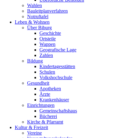
Wahlen
Bauleitplanverfahren
Notruftafel
Leben & Wohnen
Über Biburg
Geschichte
Ortsteile
Wappen
Geografische Lage
Zahlen
Bildung
Kindertagesstätten
Schulen
Volkshochschule
Gesundheit
Apotheken
Ärzte
Krankenhäuser
Einrichtungen
Gemeinschaftshaus
Bücherei
Kirche & Pfarramt
Kultur & Freizeit
Vereine