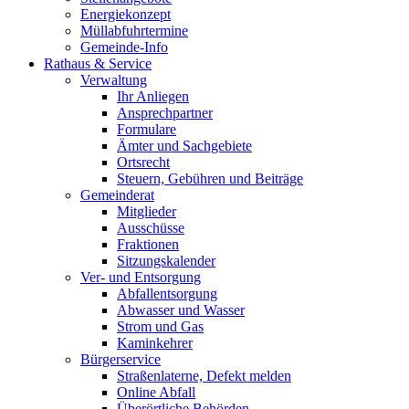
Energiekonzept
Müllabfuhrtermine
Gemeinde-Info
Rathaus & Service
Verwaltung
Ihr Anliegen
Ansprechpartner
Formulare
Ämter und Sachgebiete
Ortsrecht
Steuern, Gebühren und Beiträge
Gemeinderat
Mitglieder
Ausschüsse
Fraktionen
Sitzungskalender
Ver- und Entsorgung
Abfallentsorgung
Abwasser und Wasser
Strom und Gas
Kaminkehrer
Bürgerservice
Straßenlaterne, Defekt melden
Online Abfall
Überörtliche Behörden