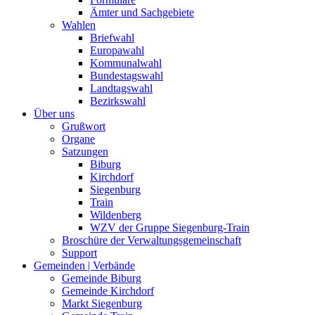
Ämter und Sachgebiete
Wahlen
Briefwahl
Europawahl
Kommunalwahl
Bundestagswahl
Landtagswahl
Bezirkswahl
Über uns
Grußwort
Organe
Satzungen
Biburg
Kirchdorf
Siegenburg
Train
Wildenberg
WZV der Gruppe Siegenburg-Train
Broschüre der Verwaltungsgemeinschaft
Support
Gemeinden | Verbände
Gemeinde Biburg
Gemeinde Kirchdorf
Markt Siegenburg