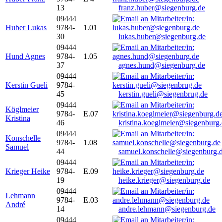
13
franz.huber@siegenburg.de
09444
Huber Lukas
9784-
1.01
30
lukas.huber@siegenburg.de
09444
Hund Agnes
9784-
1.05
37
agnes.hund@siegenburg.de
09444
Kerstin Gueli
9784-
45
kerstin.gueli@siegenbrug.de
09444
Köglmeier
9784-
E.07
Kristina
46
kristina.koeglmeier@siegenburg
09444
Konschelle
9784-
1.08
Samuel
44
samuel.konschelle@siegenburg.
09444
Krieger Heike
9784-
E.09
19
heike.krieger@siegenburg.de
09444
Lehmann
9784-
E.03
André
14
andre.lehmann@siegenburg.de
09444