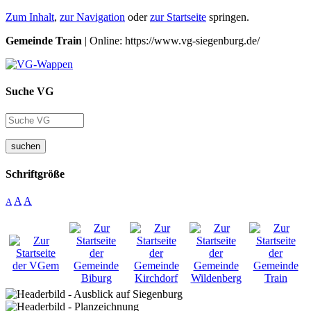
Zum Inhalt
,
zur Navigation
oder
zur Startseite
springen.
Gemeinde Train
| Online: https://www.vg-siegenburg.de/
Suche VG
suchen
Schriftgröße
A
A
A