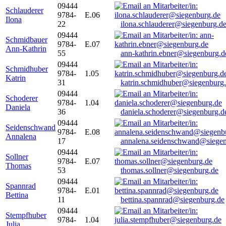
09444
Schlauderer
9784-
E.06
Ilona
22
ilona.schlauderer@siegenburg.d
09444
Schmidbauer
9784-
E.07
Ann-Kathrin
55
ann-kathrin.ebner@siegenburg.d
09444
Schmidhuber
9784-
1.05
Katrin
31
katrin.schmidhuber@siegenburg
09444
Schoderer
9784-
1.04
Daniela
36
daniela.schoderer@siegenburg.d
09444
Seidenschwand
9784-
E.08
Annalena
17
annalena.seidenschwand@siegen
09444
Sollner
9784-
E.07
Thomas
53
thomas.sollner@siegenburg.de
09444
Spannrad
9784-
E.01
Bettina
11
bettina.spannrad@siegenburg.de
09444
Stempfhuber
9784-
1.04
Julia