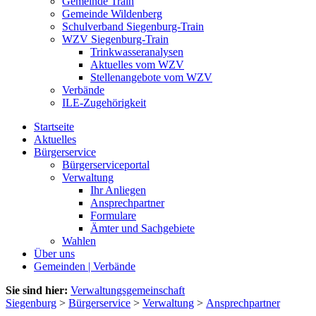
Gemeinde Train
Gemeinde Wildenberg
Schulverband Siegenburg-Train
WZV Siegenburg-Train
Trinkwasseranalysen
Aktuelles vom WZV
Stellenangebote vom WZV
Verbände
ILE-Zugehörigkeit
Startseite
Aktuelles
Bürgerservice
Bürgerserviceportal
Verwaltung
Ihr Anliegen
Ansprechpartner
Formulare
Ämter und Sachgebiete
Wahlen
Über uns
Gemeinden | Verbände
Sie sind hier:
Verwaltungsgemeinschaft
Siegenburg
>
Bürgerservice
>
Verwaltung
>
Ansprechpartner