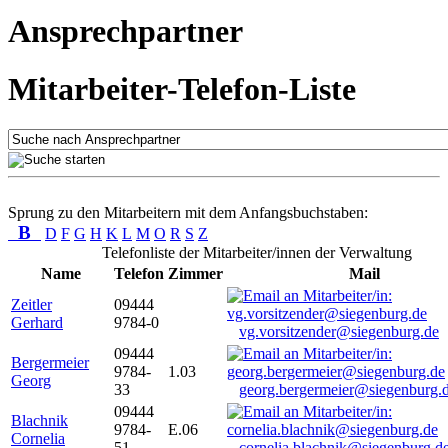
Ansprechpartner
Mitarbeiter-Telefon-Liste
Sprung zu den Mitarbeitern mit dem Anfangsbuchstaben:
B
D
F
G
H
K
L
M
O
R
S
Z
Telefonliste der Mitarbeiter/innen der Verwaltung
Name
Telefon
Zimmer
Mail
Zeitler
09444
Gerhard
9784-0
vg.vorsitzender@siegenburg.de
09444
Bergermeier
9784-
1.03
Georg
33
georg.bergermeier@siegenburg.
09444
Blachnik
9784-
E.06
Cornelia
51
cornelia.blachnik@siegenburg.d