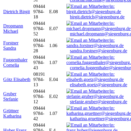
09444
Dietrich Birgit
9784-
E.08
18
birgit.dietrich@siegenburg.de
09444
Dropmann
9784-
E.07
Michael
52
michael.dropmann@siegenburg.
09444
Forstner
9784-
1.06
Sandra
28
sandra.forstner@siegenburg.de
09444
Fuggenthaler
9784-
1.07
Cornelia
43
cornelia.fuggenthaler@siegenbu
08191
Götz Elisabeth
9784-
E.04
13
elisabeth.goetz@siegenburg.de
09444
Gruber
9784-
E.02
Stefanie
12
stefanie.gruber@siegenburg.de
09444
Grüttner
9784-
1.07
Katharina
42
katharina.gruettner@siegenburg.
09444
Huber Franz
9784-
E 4