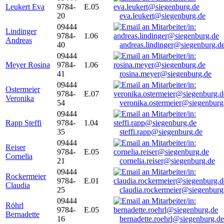
Leukert Eva
9784-
E.05
20
eva.leukert@siegenburg.de
09444
Lindinger
9784-
1.06
Andreas
40
andreas.lindinger@siegenburg.d
09444
Meyer Rosina
9784-
1.06
41
rosina.meyer@siegenburg.de
09444
Ostermeier
9784-
E.07
Veronika
54
veronika.ostermeier@siegenburg
09444
Rapp Steffi
9784-
1.04
35
steffi.rapp@siegenburg.de
09444
Reiser
9784-
E.05
Cornelia
21
cornelia.reiser@siegenburg.de
09444
Rockermeier
9784-
E.01
Claudia
25
claudia.rockermeier@siegenburg
09444
Röhrl
9784-
E.05
Bernadette
16
bernadette.roehrl@siegenburg.de