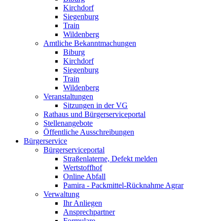
Kirchdorf
Siegenburg
Train
Wildenberg
Amtliche Bekanntmachungen
Biburg
Kirchdorf
Siegenburg
Train
Wildenberg
Veranstaltungen
Sitzungen in der VG
Rathaus und Bürgerserviceportal
Stellenangebote
Öffentliche Ausschreibungen
Bürgerservice
Bürgerserviceportal
Straßenlaterne, Defekt melden
Wertstoffhof
Online Abfall
Pamira - Packmittel-Rücknahme Agrar
Verwaltung
Ihr Anliegen
Ansprechpartner
Formulare