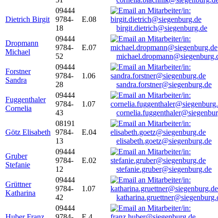
09444
Dietrich Birgit
9784-
E.08
18
birgit.dietrich@siegenburg.de
09444
Dropmann
9784-
E.07
Michael
52
michael.dropmann@siegenburg.
09444
Forstner
9784-
1.06
Sandra
28
sandra.forstner@siegenburg.de
09444
Fuggenthaler
9784-
1.07
Cornelia
43
cornelia.fuggenthaler@siegenbu
08191
Götz Elisabeth
9784-
E.04
13
elisabeth.goetz@siegenburg.de
09444
Gruber
9784-
E.02
Stefanie
12
stefanie.gruber@siegenburg.de
09444
Grüttner
9784-
1.07
Katharina
42
katharina.gruettner@siegenburg.
09444
Huber Franz
9784-
E 4