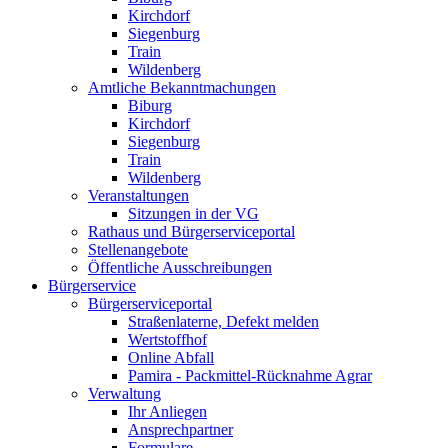
Kirchdorf
Siegenburg
Train
Wildenberg
Amtliche Bekanntmachungen
Biburg
Kirchdorf
Siegenburg
Train
Wildenberg
Veranstaltungen
Sitzungen in der VG
Rathaus und Bürgerserviceportal
Stellenangebote
Öffentliche Ausschreibungen
Bürgerservice
Bürgerserviceportal
Straßenlaterne, Defekt melden
Wertstoffhof
Online Abfall
Pamira - Packmittel-Rücknahme Agrar
Verwaltung
Ihr Anliegen
Ansprechpartner
Formulare