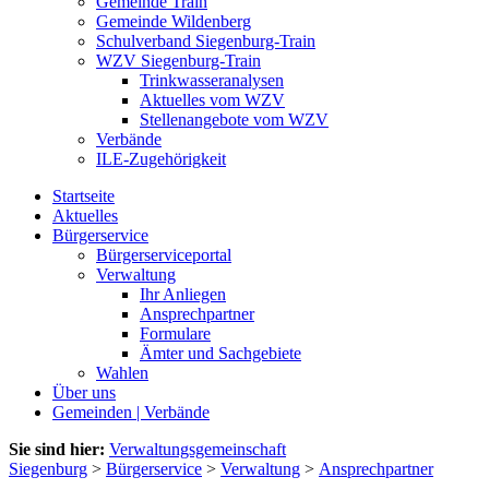
Gemeinde Train
Gemeinde Wildenberg
Schulverband Siegenburg-Train
WZV Siegenburg-Train
Trinkwasseranalysen
Aktuelles vom WZV
Stellenangebote vom WZV
Verbände
ILE-Zugehörigkeit
Startseite
Aktuelles
Bürgerservice
Bürgerserviceportal
Verwaltung
Ihr Anliegen
Ansprechpartner
Formulare
Ämter und Sachgebiete
Wahlen
Über uns
Gemeinden | Verbände
Sie sind hier:
Verwaltungsgemeinschaft
Siegenburg
>
Bürgerservice
>
Verwaltung
>
Ansprechpartner