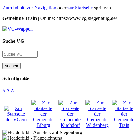
Zum Inhalt
,
zur Navigation
oder
zur Startseite
springen.
Gemeinde Train
| Online: https://www.vg-siegenburg.de/
Suche VG
suchen
Schriftgröße
A
A
A