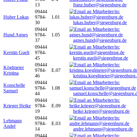
13
franz.huber@siegenburg.de
09444
Huber Lukas
9784-
1.01
30
lukas.huber@siegenburg.de
09444
Hund Agnes
9784-
1.05
37
agnes.hund@siegenburg.de
09444
Kerstin Gueli
9784-
45
kerstin.gueli@siegenbrug.de
09444
Köglmeier
9784-
E.07
Kristina
46
kristina.koeglmeier@siegenburg
09444
Konschelle
9784-
1.08
Samuel
44
samuel.konschelle@siegenburg.
09444
Krieger Heike
9784-
E.09
19
heike.krieger@siegenburg.de
09444
Lehmann
9784-
E.03
André
14
andre.lehmann@siegenburg.de
09444