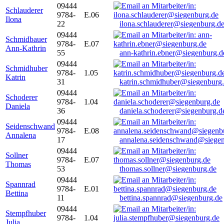
09444
Schlauderer
9784-
E.06
Ilona
22
ilona.schlauderer@siegenburg.d
09444
Schmidbauer
9784-
E.07
Ann-Kathrin
55
ann-kathrin.ebner@siegenburg.d
09444
Schmidhuber
9784-
1.05
Katrin
31
katrin.schmidhuber@siegenburg
09444
Schoderer
9784-
1.04
Daniela
36
daniela.schoderer@siegenburg.d
09444
Seidenschwand
9784-
E.08
Annalena
17
annalena.seidenschwand@siegen
09444
Sollner
9784-
E.07
Thomas
53
thomas.sollner@siegenburg.de
09444
Spannrad
9784-
E.01
Bettina
11
bettina.spannrad@siegenburg.de
09444
Stempfhuber
9784-
1.04
Julia