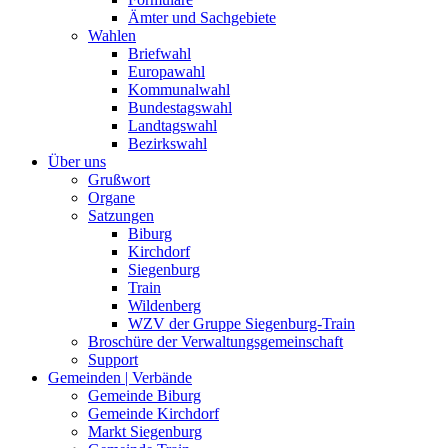
Ämter und Sachgebiete
Wahlen
Briefwahl
Europawahl
Kommunalwahl
Bundestagswahl
Landtagswahl
Bezirkswahl
Über uns
Grußwort
Organe
Satzungen
Biburg
Kirchdorf
Siegenburg
Train
Wildenberg
WZV der Gruppe Siegenburg-Train
Broschüre der Verwaltungsgemeinschaft
Support
Gemeinden | Verbände
Gemeinde Biburg
Gemeinde Kirchdorf
Markt Siegenburg