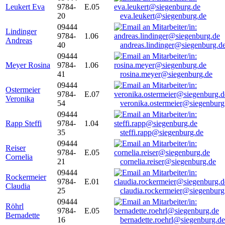
Leukert Eva
9784-
E.05
20
eva.leukert@siegenburg.de
09444
Lindinger
9784-
1.06
Andreas
40
andreas.lindinger@siegenburg.d
09444
Meyer Rosina
9784-
1.06
41
rosina.meyer@siegenburg.de
09444
Ostermeier
9784-
E.07
Veronika
54
veronika.ostermeier@siegenburg
09444
Rapp Steffi
9784-
1.04
35
steffi.rapp@siegenburg.de
09444
Reiser
9784-
E.05
Cornelia
21
cornelia.reiser@siegenburg.de
09444
Rockermeier
9784-
E.01
Claudia
25
claudia.rockermeier@siegenburg
09444
Röhrl
9784-
E.05
Bernadette
16
bernadette.roehrl@siegenburg.de