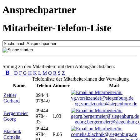
Ansprechpartner
Mitarbeiter-Telefon-Liste
Sprung zu den Mitarbeitern mit dem Anfangsbuchstaben:
B
D
F
G
H
K
L
M
O
R
S
Z
Telefonliste der Mitarbeiter/innen der Verwaltung
Name
Telefon
Zimmer
Mail
Zeitler
09444
Gerhard
9784-0
vg.vorsitzender@siegenburg.de
09444
Bergermeier
9784-
1.03
Georg
33
georg.bergermeier@siegenburg.
09444
Blachnik
9784-
E.06
Cornelia
51
cornelia.blachnik@siegenburg.d