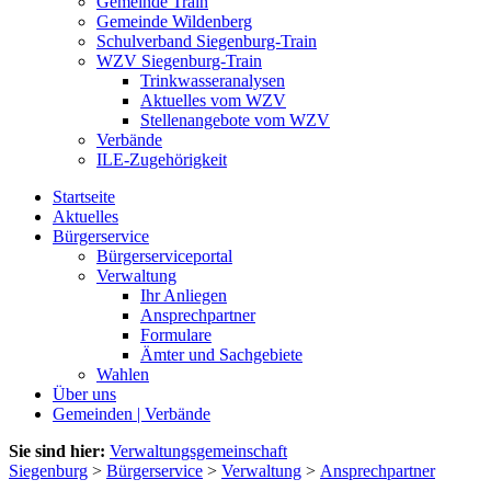
Gemeinde Train
Gemeinde Wildenberg
Schulverband Siegenburg-Train
WZV Siegenburg-Train
Trinkwasseranalysen
Aktuelles vom WZV
Stellenangebote vom WZV
Verbände
ILE-Zugehörigkeit
Startseite
Aktuelles
Bürgerservice
Bürgerserviceportal
Verwaltung
Ihr Anliegen
Ansprechpartner
Formulare
Ämter und Sachgebiete
Wahlen
Über uns
Gemeinden | Verbände
Sie sind hier:
Verwaltungsgemeinschaft
Siegenburg
>
Bürgerservice
>
Verwaltung
>
Ansprechpartner