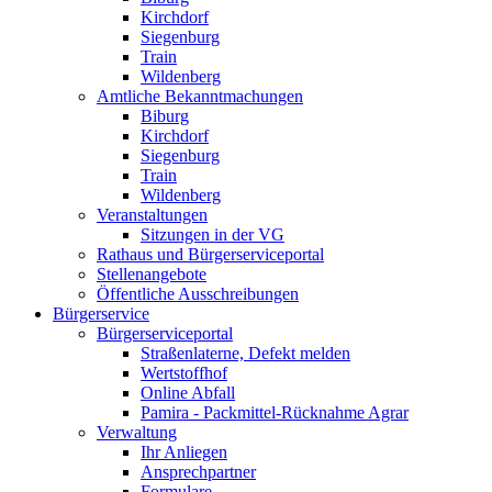
Kirchdorf
Siegenburg
Train
Wildenberg
Amtliche Bekanntmachungen
Biburg
Kirchdorf
Siegenburg
Train
Wildenberg
Veranstaltungen
Sitzungen in der VG
Rathaus und Bürgerserviceportal
Stellenangebote
Öffentliche Ausschreibungen
Bürgerservice
Bürgerserviceportal
Straßenlaterne, Defekt melden
Wertstoffhof
Online Abfall
Pamira - Packmittel-Rücknahme Agrar
Verwaltung
Ihr Anliegen
Ansprechpartner
Formulare