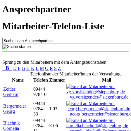
Ansprechpartner
Mitarbeiter-Telefon-Liste
Sprung zu den Mitarbeitern mit dem Anfangsbuchstaben:
B
D
F
G
H
K
L
M
O
R
S
Z
Telefonliste der Mitarbeiter/innen der Verwaltung
Name
Telefon
Zimmer
Mail
Zeitler
09444
Gerhard
9784-0
vg.vorsitzender@siegenburg.de
09444
Bergermeier
9784-
1.03
Georg
33
georg.bergermeier@siegenburg.
09444
Blachnik
9784-
E.06
Cornelia
51
cornelia.blachnik@siegenburg.d