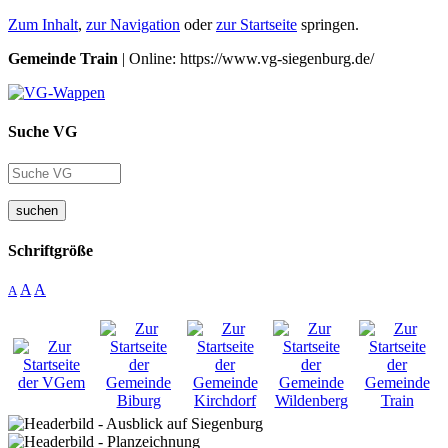
Zum Inhalt
,
zur Navigation
oder
zur Startseite
springen.
Gemeinde Train
| Online: https://www.vg-siegenburg.de/
Suche VG
suchen
Schriftgröße
A
A
A