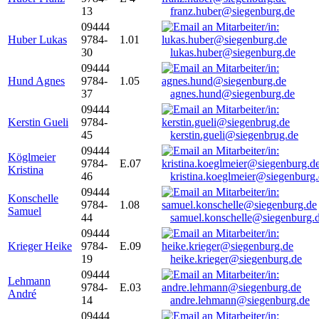
13
franz.huber@siegenburg.de
09444
Huber Lukas
9784-
1.01
30
lukas.huber@siegenburg.de
09444
Hund Agnes
9784-
1.05
37
agnes.hund@siegenburg.de
09444
Kerstin Gueli
9784-
45
kerstin.gueli@siegenbrug.de
09444
Köglmeier
9784-
E.07
Kristina
46
kristina.koeglmeier@siegenburg
09444
Konschelle
9784-
1.08
Samuel
44
samuel.konschelle@siegenburg.
09444
Krieger Heike
9784-
E.09
19
heike.krieger@siegenburg.de
09444
Lehmann
9784-
E.03
André
14
andre.lehmann@siegenburg.de
09444