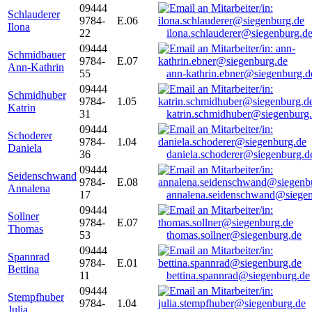
09444
Schlauderer
9784-
E.06
Ilona
22
ilona.schlauderer@siegenburg.d
09444
Schmidbauer
9784-
E.07
Ann-Kathrin
55
ann-kathrin.ebner@siegenburg.d
09444
Schmidhuber
9784-
1.05
Katrin
31
katrin.schmidhuber@siegenburg
09444
Schoderer
9784-
1.04
Daniela
36
daniela.schoderer@siegenburg.d
09444
Seidenschwand
9784-
E.08
Annalena
17
annalena.seidenschwand@siegen
09444
Sollner
9784-
E.07
Thomas
53
thomas.sollner@siegenburg.de
09444
Spannrad
9784-
E.01
Bettina
11
bettina.spannrad@siegenburg.de
09444
Stempfhuber
9784-
1.04
Julia