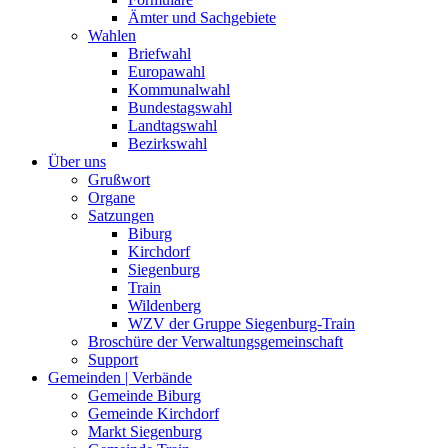
Ämter und Sachgebiete
Wahlen
Briefwahl
Europawahl
Kommunalwahl
Bundestagswahl
Landtagswahl
Bezirkswahl
Über uns
Grußwort
Organe
Satzungen
Biburg
Kirchdorf
Siegenburg
Train
Wildenberg
WZV der Gruppe Siegenburg-Train
Broschüre der Verwaltungsgemeinschaft
Support
Gemeinden | Verbände
Gemeinde Biburg
Gemeinde Kirchdorf
Markt Siegenburg