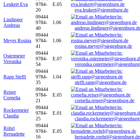
Leukert Eva
9784-
E.05
20
eva.leukert@siegenburg.de
09444
Lindinger
9784-
1.06
Andreas
40
andreas.lindinger@siegenburg.d
09444
Meyer Rosina
9784-
1.06
41
rosina.meyer@siegenburg.de
09444
Ostermeier
9784-
E.07
Veronika
54
veronika.ostermeier@siegenburg
09444
Rapp Steffi
9784-
1.04
35
steffi.rapp@siegenburg.de
09444
Reiser
9784-
E.05
Cornelia
21
cornelia.reiser@siegenburg.de
09444
Rockermeier
9784-
E.01
Claudia
25
claudia.rockermeier@siegenburg
09444
Röhrl
9784-
E.05
Bernadette
16
bernadette.roehrl@siegenburg.de