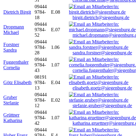
09444
Dietrich Birgit
9784-
E.08
18
birgit.dietrich@siegenburg.de
09444
Dropmann
9784-
E.07
Michael
52
michael.dropmann@siegenburg.
09444
Forstner
9784-
1.06
Sandra
28
sandra.forstner@siegenburg.de
09444
Fuggenthaler
9784-
1.07
Cornelia
43
cornelia.fuggenthaler@siegenbu
08191
Götz Elisabeth
9784-
E.04
13
elisabeth.goetz@siegenburg.de
09444
Gruber
9784-
E.02
Stefanie
12
stefanie.gruber@siegenburg.de
09444
Grüttner
9784-
1.07
Katharina
42
katharina.gruettner@siegenburg.
09444
Huber Franz
9784-
E 4