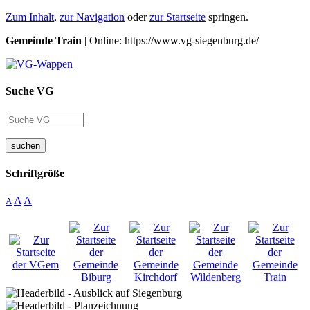
Zum Inhalt
,
zur Navigation
oder
zur Startseite
springen.
Gemeinde Train
| Online: https://www.vg-siegenburg.de/
Suche VG
suchen
Schriftgröße
A
A
A