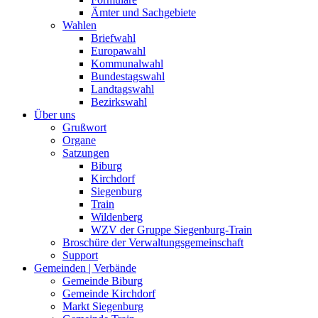
Ämter und Sachgebiete
Wahlen
Briefwahl
Europawahl
Kommunalwahl
Bundestagswahl
Landtagswahl
Bezirkswahl
Über uns
Grußwort
Organe
Satzungen
Biburg
Kirchdorf
Siegenburg
Train
Wildenberg
WZV der Gruppe Siegenburg-Train
Broschüre der Verwaltungsgemeinschaft
Support
Gemeinden | Verbände
Gemeinde Biburg
Gemeinde Kirchdorf
Markt Siegenburg