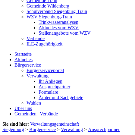
Gemeinde Train
Gemeinde Wildenberg
Schulverband Siegenburg-Train
WZV Siegenburg-Train
Trinkwasseranalysen
Aktuelles vom WZV
Stellenangebote vom WZV
Verbände
ILE-Zugehörigkeit
Startseite
Aktuelles
Bürgerservice
Bürgerserviceportal
Verwaltung
Ihr Anliegen
Ansprechpartner
Formulare
Ämter und Sachgebiete
Wahlen
Über uns
Gemeinden | Verbände
Sie sind hier:
Verwaltungsgemeinschaft
Siegenburg
>
Bürgerservice
>
Verwaltung
>
Ansprechpartner