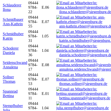
09444
Schlauderer
9784-
E.06
Ilona
22
ilona.schlauderer@siegenburg.d
09444
Schmidbauer
9784-
E.07
Ann-Kathrin
55
ann-kathrin.ebner@siegenburg.d
09444
Schmidhuber
9784-
1.05
Katrin
31
katrin.schmidhuber@siegenburg
09444
Schoderer
9784-
1.04
Daniela
36
daniela.schoderer@siegenburg.d
09444
Seidenschwand
9784-
E.08
Annalena
17
annalena.seidenschwand@siegen
09444
Sollner
9784-
E.07
Thomas
53
thomas.sollner@siegenburg.de
09444
Spannrad
9784-
E.01
Bettina
11
bettina.spannrad@siegenburg.de
09444
Stempfhuber
9784-
1.04
Julia