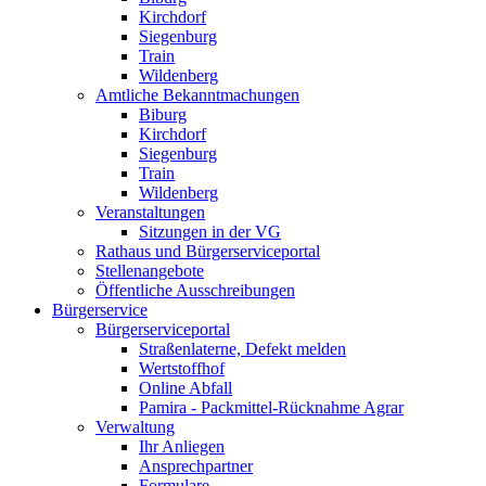
Kirchdorf
Siegenburg
Train
Wildenberg
Amtliche Bekanntmachungen
Biburg
Kirchdorf
Siegenburg
Train
Wildenberg
Veranstaltungen
Sitzungen in der VG
Rathaus und Bürgerserviceportal
Stellenangebote
Öffentliche Ausschreibungen
Bürgerservice
Bürgerserviceportal
Straßenlaterne, Defekt melden
Wertstoffhof
Online Abfall
Pamira - Packmittel-Rücknahme Agrar
Verwaltung
Ihr Anliegen
Ansprechpartner
Formulare