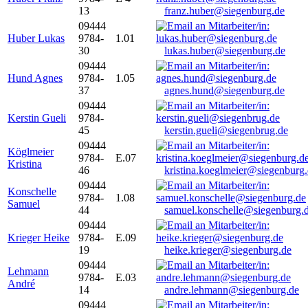
13
franz.huber@siegenburg.de
09444
Huber Lukas
9784-
1.01
30
lukas.huber@siegenburg.de
09444
Hund Agnes
9784-
1.05
37
agnes.hund@siegenburg.de
09444
Kerstin Gueli
9784-
45
kerstin.gueli@siegenbrug.de
09444
Köglmeier
9784-
E.07
Kristina
46
kristina.koeglmeier@siegenburg
09444
Konschelle
9784-
1.08
Samuel
44
samuel.konschelle@siegenburg.
09444
Krieger Heike
9784-
E.09
19
heike.krieger@siegenburg.de
09444
Lehmann
9784-
E.03
André
14
andre.lehmann@siegenburg.de
09444