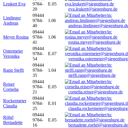
Leukert Eva
9784-
E.05
20
eva.leukert@siegenburg.de
09444
Lindinger
9784-
1.06
Andreas
40
andreas.lindinger@siegenburg.d
09444
Meyer Rosina
9784-
1.06
41
rosina.meyer@siegenburg.de
09444
Ostermeier
9784-
E.07
Veronika
54
veronika.ostermeier@siegenburg
09444
Rapp Steffi
9784-
1.04
35
steffi.rapp@siegenburg.de
09444
Reiser
9784-
E.05
Cornelia
21
cornelia.reiser@siegenburg.de
09444
Rockermeier
9784-
E.01
Claudia
25
claudia.rockermeier@siegenburg
09444
Röhrl
9784-
E.05
Bernadette
16
bernadette.roehrl@siegenburg.de