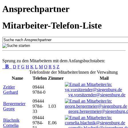
Ansprechpartner
Mitarbeiter-Telefon-Liste
Sprung zu den Mitarbeitern mit dem Anfangsbuchstaben:
B
D
F
G
H
K
L
M
O
R
S
Z
Telefonliste der Mitarbeiter/innen der Verwaltung
Name
Telefon
Zimmer
Mail
Zeitler
09444
Gerhard
9784-0
vg.vorsitzender@siegenburg.de
09444
Bergermeier
9784-
1.03
Georg
33
georg.bergermeier@siegenburg.
09444
Blachnik
9784-
E.06
Cornelia
51
cornelia.blachnik@siegenburg.d