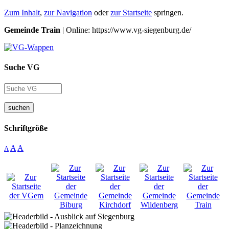
Zum Inhalt
,
zur Navigation
oder
zur Startseite
springen.
Gemeinde Train
| Online: https://www.vg-siegenburg.de/
Suche VG
suchen
Schriftgröße
A
A
A