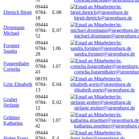
09444
Dietrich Birgit
9784-
E.08
18
birgit.dietrich@siegenburg.de
09444
Dropmann
9784-
E.07
Michael
52
michael.dropmann@siegenburg.
09444
Forstner
9784-
1.06
Sandra
28
sandra.forstner@siegenburg.de
09444
Fuggenthaler
9784-
1.07
Cornelia
43
cornelia.fuggenthaler@siegenbu
08191
Götz Elisabeth
9784-
E.04
13
elisabeth.goetz@siegenburg.de
09444
Gruber
9784-
E.02
Stefanie
12
stefanie.gruber@siegenburg.de
09444
Grüttner
9784-
1.07
Katharina
42
katharina.gruettner@siegenburg.
09444
Huber Franz
9784-
E 4