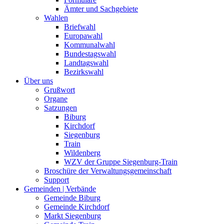
Ämter und Sachgebiete
Wahlen
Briefwahl
Europawahl
Kommunalwahl
Bundestagswahl
Landtagswahl
Bezirkswahl
Über uns
Grußwort
Organe
Satzungen
Biburg
Kirchdorf
Siegenburg
Train
Wildenberg
WZV der Gruppe Siegenburg-Train
Broschüre der Verwaltungsgemeinschaft
Support
Gemeinden | Verbände
Gemeinde Biburg
Gemeinde Kirchdorf
Markt Siegenburg