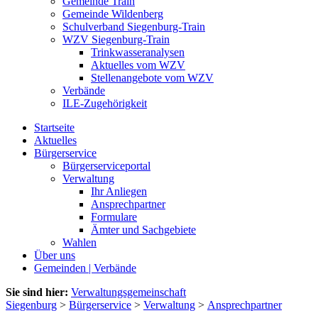
Gemeinde Train
Gemeinde Wildenberg
Schulverband Siegenburg-Train
WZV Siegenburg-Train
Trinkwasseranalysen
Aktuelles vom WZV
Stellenangebote vom WZV
Verbände
ILE-Zugehörigkeit
Startseite
Aktuelles
Bürgerservice
Bürgerserviceportal
Verwaltung
Ihr Anliegen
Ansprechpartner
Formulare
Ämter und Sachgebiete
Wahlen
Über uns
Gemeinden | Verbände
Sie sind hier:
Verwaltungsgemeinschaft
Siegenburg
>
Bürgerservice
>
Verwaltung
>
Ansprechpartner