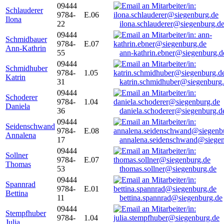
09444
Schlauderer
9784-
E.06
Ilona
22
ilona.schlauderer@siegenburg.d
09444
Schmidbauer
9784-
E.07
Ann-Kathrin
55
ann-kathrin.ebner@siegenburg.d
09444
Schmidhuber
9784-
1.05
Katrin
31
katrin.schmidhuber@siegenburg
09444
Schoderer
9784-
1.04
Daniela
36
daniela.schoderer@siegenburg.d
09444
Seidenschwand
9784-
E.08
Annalena
17
annalena.seidenschwand@siegen
09444
Sollner
9784-
E.07
Thomas
53
thomas.sollner@siegenburg.de
09444
Spannrad
9784-
E.01
Bettina
11
bettina.spannrad@siegenburg.de
09444
Stempfhuber
9784-
1.04
Julia