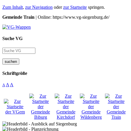
Zum Inhalt
,
zur Navigation
oder
zur Startseite
springen.
Gemeinde Train
| Online: https://www.vg-siegenburg.de/
Suche VG
suchen
Schriftgröße
A
A
A