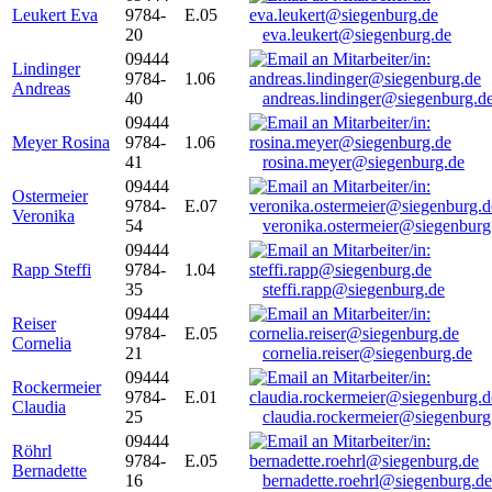
Leukert Eva
9784-
E.05
20
eva.leukert@siegenburg.de
09444
Lindinger
9784-
1.06
Andreas
40
andreas.lindinger@siegenburg.d
09444
Meyer Rosina
9784-
1.06
41
rosina.meyer@siegenburg.de
09444
Ostermeier
9784-
E.07
Veronika
54
veronika.ostermeier@siegenburg
09444
Rapp Steffi
9784-
1.04
35
steffi.rapp@siegenburg.de
09444
Reiser
9784-
E.05
Cornelia
21
cornelia.reiser@siegenburg.de
09444
Rockermeier
9784-
E.01
Claudia
25
claudia.rockermeier@siegenburg
09444
Röhrl
9784-
E.05
Bernadette
16
bernadette.roehrl@siegenburg.de