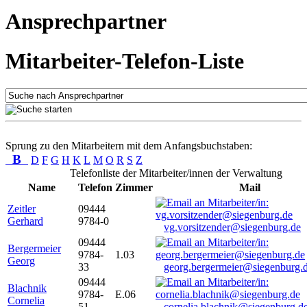
Ansprechpartner
Mitarbeiter-Telefon-Liste
Sprung zu den Mitarbeitern mit dem Anfangsbuchstaben:
B
D
F
G
H
K
L
M
O
R
S
Z
Telefonliste der Mitarbeiter/innen der Verwaltung
Name
Telefon
Zimmer
Mail
Zeitler
09444
Gerhard
9784-0
vg.vorsitzender@siegenburg.de
09444
Bergermeier
9784-
1.03
Georg
33
georg.bergermeier@siegenburg.
09444
Blachnik
9784-
E.06
Cornelia
51
cornelia.blachnik@siegenburg.d