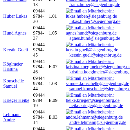
13
franz.huber@siegenburg.de
09444
Huber Lukas
9784-
1.01
30
lukas.huber@siegenburg.de
09444
Hund Agnes
9784-
1.05
37
agnes.hund@siegenburg.de
09444
Kerstin Gueli
9784-
45
kerstin.gueli@siegenbrug.de
09444
Köglmeier
9784-
E.07
Kristina
46
kristina.koeglmeier@siegenburg
09444
Konschelle
9784-
1.08
Samuel
44
samuel.konschelle@siegenburg.
09444
Krieger Heike
9784-
E.09
19
heike.krieger@siegenburg.de
09444
Lehmann
9784-
E.03
André
14
andre.lehmann@siegenburg.de
09444