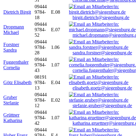
09444
Dietrich Birgit
9784-
E.08
18
birgit.dietrich@siegenburg.de
09444
Dropmann
9784-
E.07
Michael
52
michael.dropmann@siegenburg.
09444
Forstner
9784-
1.06
Sandra
28
sandra.forstner@siegenburg.de
09444
Fuggenthaler
9784-
1.07
Cornelia
43
cornelia.fuggenthaler@siegenbu
08191
Götz Elisabeth
9784-
E.04
13
elisabeth.goetz@siegenburg.de
09444
Gruber
9784-
E.02
Stefanie
12
stefanie.gruber@siegenburg.de
09444
Grüttner
9784-
1.07
Katharina
42
katharina.gruettner@siegenburg.
09444
Huber Franz
9784-
E 4