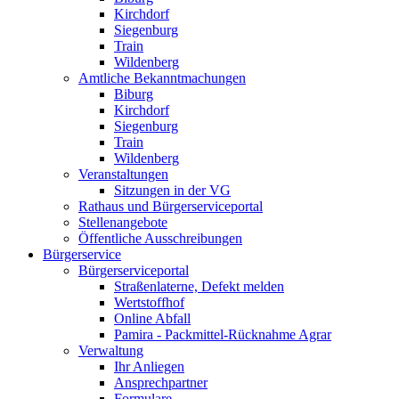
Kirchdorf
Siegenburg
Train
Wildenberg
Amtliche Bekanntmachungen
Biburg
Kirchdorf
Siegenburg
Train
Wildenberg
Veranstaltungen
Sitzungen in der VG
Rathaus und Bürgerserviceportal
Stellenangebote
Öffentliche Ausschreibungen
Bürgerservice
Bürgerserviceportal
Straßenlaterne, Defekt melden
Wertstoffhof
Online Abfall
Pamira - Packmittel-Rücknahme Agrar
Verwaltung
Ihr Anliegen
Ansprechpartner
Formulare