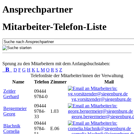
Ansprechpartner
Mitarbeiter-Telefon-Liste
Sprung zu den Mitarbeitern mit dem Anfangsbuchstaben:
B
D
F
G
H
K
L
M
O
R
S
Z
Telefonliste der Mitarbeiter/innen der Verwaltung
Name
Telefon
Zimmer
Mail
Zeitler
09444
Gerhard
9784-0
vg.vorsitzender@siegenburg.de
09444
Bergermeier
9784-
1.03
Georg
33
georg.bergermeier@siegenburg.
09444
Blachnik
9784-
E.06
Cornelia
51
cornelia.blachnik@siegenburg.d