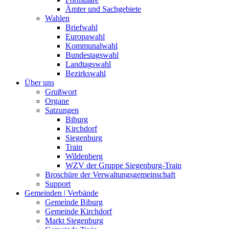
Ämter und Sachgebiete
Wahlen
Briefwahl
Europawahl
Kommunalwahl
Bundestagswahl
Landtagswahl
Bezirkswahl
Über uns
Grußwort
Organe
Satzungen
Biburg
Kirchdorf
Siegenburg
Train
Wildenberg
WZV der Gruppe Siegenburg-Train
Broschüre der Verwaltungsgemeinschaft
Support
Gemeinden | Verbände
Gemeinde Biburg
Gemeinde Kirchdorf
Markt Siegenburg