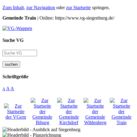
Zum Inhalt
,
zur Navigation
oder
zur Startseite
springen.
Gemeinde Train
| Online: https://www.vg-siegenburg.de/
Suche VG
suchen
Schriftgröße
A
A
A