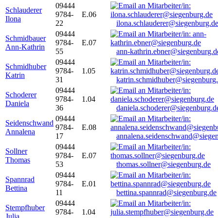
09444
Schlauderer
9784-
E.06
Ilona
22
ilona.schlauderer@siegenburg.d
09444
Schmidbauer
9784-
E.07
Ann-Kathrin
55
ann-kathrin.ebner@siegenburg.d
09444
Schmidhuber
9784-
1.05
Katrin
31
katrin.schmidhuber@siegenburg
09444
Schoderer
9784-
1.04
Daniela
36
daniela.schoderer@siegenburg.d
09444
Seidenschwand
9784-
E.08
Annalena
17
annalena.seidenschwand@siegen
09444
Sollner
9784-
E.07
Thomas
53
thomas.sollner@siegenburg.de
09444
Spannrad
9784-
E.01
Bettina
11
bettina.spannrad@siegenburg.de
09444
Stempfhuber
9784-
1.04
Julia