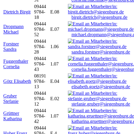
09444
Dietrich Birgit
9784-
E.08
18
birgit.dietrich@siegenburg.de
09444
Dropmann
9784-
E.07
Michael
52
michael.dropmann@siegenburg.
09444
Forstner
9784-
1.06
Sandra
28
sandra.forstner@siegenburg.de
09444
Fuggenthaler
9784-
1.07
Cornelia
43
cornelia.fuggenthaler@siegenbu
08191
Götz Elisabeth
9784-
E.04
13
elisabeth.goetz@siegenburg.de
09444
Gruber
9784-
E.02
Stefanie
12
stefanie.gruber@siegenburg.de
09444
Grüttner
9784-
1.07
Katharina
42
katharina.gruettner@siegenburg.
09444
Huber Franz
9784-
E 4