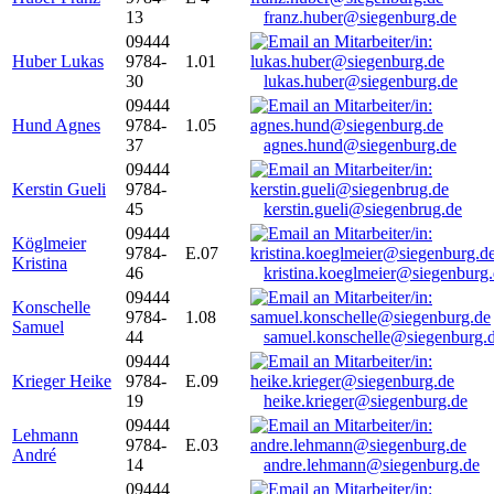
13
franz.huber@siegenburg.de
09444
Huber Lukas
9784-
1.01
30
lukas.huber@siegenburg.de
09444
Hund Agnes
9784-
1.05
37
agnes.hund@siegenburg.de
09444
Kerstin Gueli
9784-
45
kerstin.gueli@siegenbrug.de
09444
Köglmeier
9784-
E.07
Kristina
46
kristina.koeglmeier@siegenburg
09444
Konschelle
9784-
1.08
Samuel
44
samuel.konschelle@siegenburg.
09444
Krieger Heike
9784-
E.09
19
heike.krieger@siegenburg.de
09444
Lehmann
9784-
E.03
André
14
andre.lehmann@siegenburg.de
09444