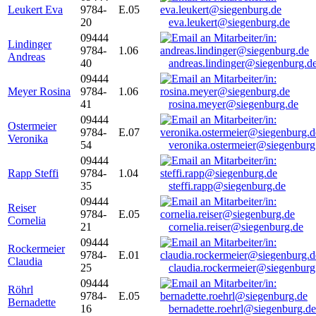
Leukert Eva
9784-
E.05
20
eva.leukert@siegenburg.de
09444
Lindinger
9784-
1.06
Andreas
40
andreas.lindinger@siegenburg.d
09444
Meyer Rosina
9784-
1.06
41
rosina.meyer@siegenburg.de
09444
Ostermeier
9784-
E.07
Veronika
54
veronika.ostermeier@siegenburg
09444
Rapp Steffi
9784-
1.04
35
steffi.rapp@siegenburg.de
09444
Reiser
9784-
E.05
Cornelia
21
cornelia.reiser@siegenburg.de
09444
Rockermeier
9784-
E.01
Claudia
25
claudia.rockermeier@siegenburg
09444
Röhrl
9784-
E.05
Bernadette
16
bernadette.roehrl@siegenburg.de