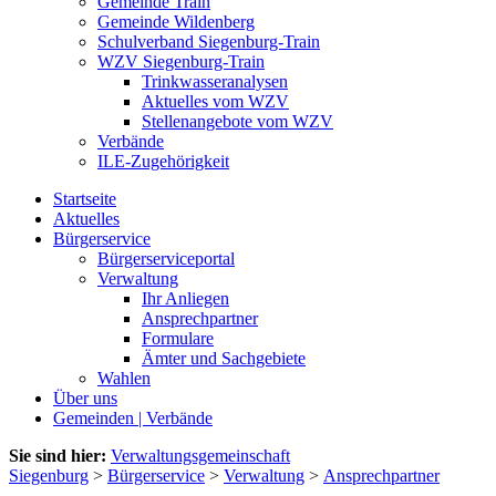
Gemeinde Train
Gemeinde Wildenberg
Schulverband Siegenburg-Train
WZV Siegenburg-Train
Trinkwasseranalysen
Aktuelles vom WZV
Stellenangebote vom WZV
Verbände
ILE-Zugehörigkeit
Startseite
Aktuelles
Bürgerservice
Bürgerserviceportal
Verwaltung
Ihr Anliegen
Ansprechpartner
Formulare
Ämter und Sachgebiete
Wahlen
Über uns
Gemeinden | Verbände
Sie sind hier:
Verwaltungsgemeinschaft
Siegenburg
>
Bürgerservice
>
Verwaltung
>
Ansprechpartner