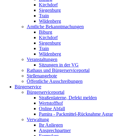
Kirchdorf
Siegenburg
Train
Wildenberg
Amtliche Bekanntmachungen
Biburg
Kirchdorf
Siegenburg
Train
Wildenberg
Veranstaltungen
Sitzungen in der VG
Rathaus und Bürgerserviceportal
Stellenangebote
Öffentliche Ausschreibungen
Bürgerservice
Bürgerserviceportal
Straßenlaterne, Defekt melden
Wertstoffhof
Online Abfall
Pamira - Packmittel-Rücknahme Agrar
Verwaltung
Ihr Anliegen
Ansprechpartner
Formulare