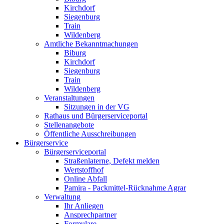
Kirchdorf
Siegenburg
Train
Wildenberg
Amtliche Bekanntmachungen
Biburg
Kirchdorf
Siegenburg
Train
Wildenberg
Veranstaltungen
Sitzungen in der VG
Rathaus und Bürgerserviceportal
Stellenangebote
Öffentliche Ausschreibungen
Bürgerservice
Bürgerserviceportal
Straßenlaterne, Defekt melden
Wertstoffhof
Online Abfall
Pamira - Packmittel-Rücknahme Agrar
Verwaltung
Ihr Anliegen
Ansprechpartner
Formulare