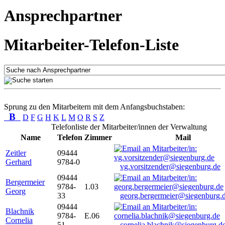
Ansprechpartner
Mitarbeiter-Telefon-Liste
Sprung zu den Mitarbeitern mit dem Anfangsbuchstaben:
B
D
F
G
H
K
L
M
O
R
S
Z
Telefonliste der Mitarbeiter/innen der Verwaltung
Name
Telefon
Zimmer
Mail
Zeitler
09444
Gerhard
9784-0
vg.vorsitzender@siegenburg.de
09444
Bergermeier
9784-
1.03
Georg
33
georg.bergermeier@siegenburg.
09444
Blachnik
9784-
E.06
Cornelia
51
cornelia.blachnik@siegenburg.d