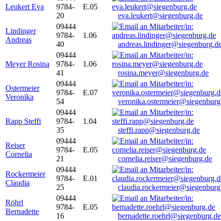
Leukert Eva
9784-
E.05
20
eva.leukert@siegenburg.de
09444
Lindinger
9784-
1.06
Andreas
40
andreas.lindinger@siegenburg.d
09444
Meyer Rosina
9784-
1.06
41
rosina.meyer@siegenburg.de
09444
Ostermeier
9784-
E.07
Veronika
54
veronika.ostermeier@siegenburg
09444
Rapp Steffi
9784-
1.04
35
steffi.rapp@siegenburg.de
09444
Reiser
9784-
E.05
Cornelia
21
cornelia.reiser@siegenburg.de
09444
Rockermeier
9784-
E.01
Claudia
25
claudia.rockermeier@siegenburg
09444
Röhrl
9784-
E.05
Bernadette
16
bernadette.roehrl@siegenburg.de