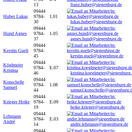
13
franz.huber@siegenburg.de
09444
Huber Lukas
9784-
1.01
30
lukas.huber@siegenburg.de
09444
Hund Agnes
9784-
1.05
37
agnes.hund@siegenburg.de
09444
Kerstin Gueli
9784-
45
kerstin.gueli@siegenbrug.de
09444
Köglmeier
9784-
E.07
Kristina
46
kristina.koeglmeier@siegenburg
09444
Konschelle
9784-
1.08
Samuel
44
samuel.konschelle@siegenburg.
09444
Krieger Heike
9784-
E.09
19
heike.krieger@siegenburg.de
09444
Lehmann
9784-
E.03
André
14
andre.lehmann@siegenburg.de
09444