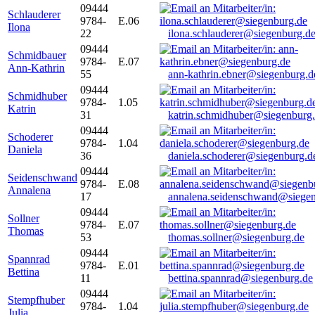
09444
Schlauderer
9784-
E.06
Ilona
22
ilona.schlauderer@siegenburg.d
09444
Schmidbauer
9784-
E.07
Ann-Kathrin
55
ann-kathrin.ebner@siegenburg.d
09444
Schmidhuber
9784-
1.05
Katrin
31
katrin.schmidhuber@siegenburg
09444
Schoderer
9784-
1.04
Daniela
36
daniela.schoderer@siegenburg.d
09444
Seidenschwand
9784-
E.08
Annalena
17
annalena.seidenschwand@siegen
09444
Sollner
9784-
E.07
Thomas
53
thomas.sollner@siegenburg.de
09444
Spannrad
9784-
E.01
Bettina
11
bettina.spannrad@siegenburg.de
09444
Stempfhuber
9784-
1.04
Julia