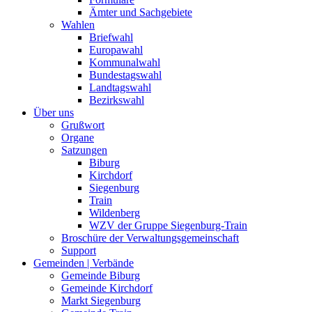
Ämter und Sachgebiete
Wahlen
Briefwahl
Europawahl
Kommunalwahl
Bundestagswahl
Landtagswahl
Bezirkswahl
Über uns
Grußwort
Organe
Satzungen
Biburg
Kirchdorf
Siegenburg
Train
Wildenberg
WZV der Gruppe Siegenburg-Train
Broschüre der Verwaltungsgemeinschaft
Support
Gemeinden | Verbände
Gemeinde Biburg
Gemeinde Kirchdorf
Markt Siegenburg