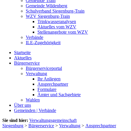
Gemeinde Train
Gemeinde Wildenberg
Schulverband Siegenburg-Train
WZV Siegenburg-Train
Trinkwasseranalysen
Aktuelles vom WZV
Stellenangebote vom WZV
Verbände
ILE-Zugehörigkeit
Startseite
Aktuelles
Bürgerservice
Bürgerserviceportal
Verwaltung
Ihr Anliegen
Ansprechpartner
Formulare
Ämter und Sachgebiete
Wahlen
Über uns
Gemeinden | Verbände
Sie sind hier:
Verwaltungsgemeinschaft
Siegenburg
>
Bürgerservice
>
Verwaltung
>
Ansprechpartner