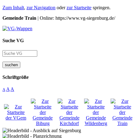
Zum Inhalt
,
zur Navigation
oder
zur Startseite
springen.
Gemeinde Train
| Online: https://www.vg-siegenburg.de/
Suche VG
suchen
Schriftgröße
A
A
A