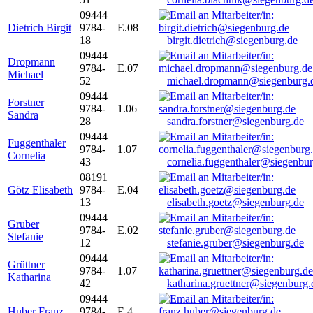
09444
Dietrich Birgit
9784-
E.08
18
birgit.dietrich@siegenburg.de
09444
Dropmann
9784-
E.07
Michael
52
michael.dropmann@siegenburg.
09444
Forstner
9784-
1.06
Sandra
28
sandra.forstner@siegenburg.de
09444
Fuggenthaler
9784-
1.07
Cornelia
43
cornelia.fuggenthaler@siegenbu
08191
Götz Elisabeth
9784-
E.04
13
elisabeth.goetz@siegenburg.de
09444
Gruber
9784-
E.02
Stefanie
12
stefanie.gruber@siegenburg.de
09444
Grüttner
9784-
1.07
Katharina
42
katharina.gruettner@siegenburg.
09444
Huber Franz
9784-
E 4