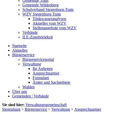
Gemeinde Train
Gemeinde Wildenberg
Schulverband Siegenburg-Train
WZV Siegenburg-Train
Trinkwasseranalysen
Aktuelles vom WZV
Stellenangebote vom WZV
Verbände
ILE-Zugehörigkeit
Startseite
Aktuelles
Bürgerservice
Bürgerserviceportal
Verwaltung
Ihr Anliegen
Ansprechpartner
Formulare
Ämter und Sachgebiete
Wahlen
Über uns
Gemeinden | Verbände
Sie sind hier:
Verwaltungsgemeinschaft
Siegenburg
>
Bürgerservice
>
Verwaltung
>
Ansprechpartner