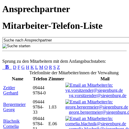
Ansprechpartner
Mitarbeiter-Telefon-Liste
Sprung zu den Mitarbeitern mit dem Anfangsbuchstaben:
B
D
F
G
H
K
L
M
O
R
S
Z
Telefonliste der Mitarbeiter/innen der Verwaltung
Name
Telefon
Zimmer
Mail
Zeitler
09444
Gerhard
9784-0
vg.vorsitzender@siegenburg.de
09444
Bergermeier
9784-
1.03
Georg
33
georg.bergermeier@siegenburg.
09444
Blachnik
9784-
E.06
Cornelia
51
cornelia.blachnik@siegenburg.d