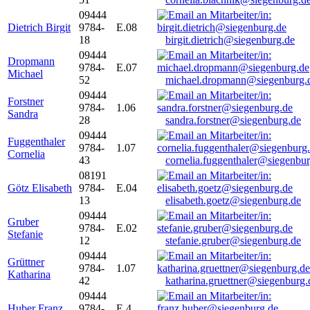
09444
Dietrich Birgit
9784-
E.08
18
birgit.dietrich@siegenburg.de
09444
Dropmann
9784-
E.07
Michael
52
michael.dropmann@siegenburg.
09444
Forstner
9784-
1.06
Sandra
28
sandra.forstner@siegenburg.de
09444
Fuggenthaler
9784-
1.07
Cornelia
43
cornelia.fuggenthaler@siegenbu
08191
Götz Elisabeth
9784-
E.04
13
elisabeth.goetz@siegenburg.de
09444
Gruber
9784-
E.02
Stefanie
12
stefanie.gruber@siegenburg.de
09444
Grüttner
9784-
1.07
Katharina
42
katharina.gruettner@siegenburg.
09444
Huber Franz
9784-
E 4