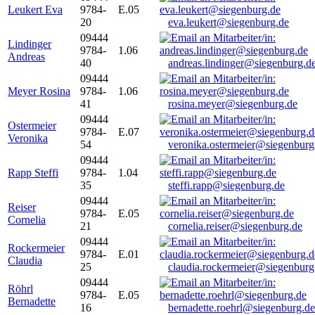
Leukert Eva
9784-
E.05
20
eva.leukert@siegenburg.de
09444
Lindinger
9784-
1.06
Andreas
40
andreas.lindinger@siegenburg.d
09444
Meyer Rosina
9784-
1.06
41
rosina.meyer@siegenburg.de
09444
Ostermeier
9784-
E.07
Veronika
54
veronika.ostermeier@siegenburg
09444
Rapp Steffi
9784-
1.04
35
steffi.rapp@siegenburg.de
09444
Reiser
9784-
E.05
Cornelia
21
cornelia.reiser@siegenburg.de
09444
Rockermeier
9784-
E.01
Claudia
25
claudia.rockermeier@siegenburg
09444
Röhrl
9784-
E.05
Bernadette
16
bernadette.roehrl@siegenburg.de