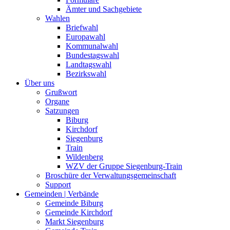
Ämter und Sachgebiete
Wahlen
Briefwahl
Europawahl
Kommunalwahl
Bundestagswahl
Landtagswahl
Bezirkswahl
Über uns
Grußwort
Organe
Satzungen
Biburg
Kirchdorf
Siegenburg
Train
Wildenberg
WZV der Gruppe Siegenburg-Train
Broschüre der Verwaltungsgemeinschaft
Support
Gemeinden | Verbände
Gemeinde Biburg
Gemeinde Kirchdorf
Markt Siegenburg