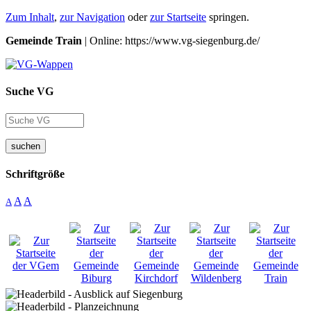
Zum Inhalt
,
zur Navigation
oder
zur Startseite
springen.
Gemeinde Train
| Online: https://www.vg-siegenburg.de/
Suche VG
suchen
Schriftgröße
A
A
A