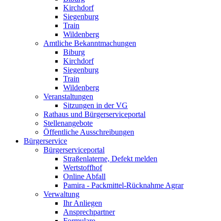
Kirchdorf
Siegenburg
Train
Wildenberg
Amtliche Bekanntmachungen
Biburg
Kirchdorf
Siegenburg
Train
Wildenberg
Veranstaltungen
Sitzungen in der VG
Rathaus und Bürgerserviceportal
Stellenangebote
Öffentliche Ausschreibungen
Bürgerservice
Bürgerserviceportal
Straßenlaterne, Defekt melden
Wertstoffhof
Online Abfall
Pamira - Packmittel-Rücknahme Agrar
Verwaltung
Ihr Anliegen
Ansprechpartner
Formulare