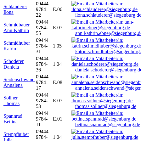
09444
Schlauderer
9784-
E.06
Ilona
22
ilona.schlauderer@siegenburg.d
09444
Schmidbauer
9784-
E.07
Ann-Kathrin
55
ann-kathrin.ebner@siegenburg.d
09444
Schmidhuber
9784-
1.05
Katrin
31
katrin.schmidhuber@siegenburg
09444
Schoderer
9784-
1.04
Daniela
36
daniela.schoderer@siegenburg.d
09444
Seidenschwand
9784-
E.08
Annalena
17
annalena.seidenschwand@siegen
09444
Sollner
9784-
E.07
Thomas
53
thomas.sollner@siegenburg.de
09444
Spannrad
9784-
E.01
Bettina
11
bettina.spannrad@siegenburg.de
09444
Stempfhuber
9784-
1.04
Julia