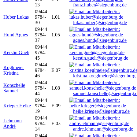
13
franz.huber@siegenburg.de
09444
Huber Lukas
9784-
1.01
30
lukas.huber@siegenburg.de
09444
Hund Agnes
9784-
1.05
37
agnes.hund@siegenburg.de
09444
Kerstin Gueli
9784-
45
kerstin.gueli@siegenbrug.de
09444
Köglmeier
9784-
E.07
Kristina
46
kristina.koeglmeier@siegenburg
09444
Konschelle
9784-
1.08
Samuel
44
samuel.konschelle@siegenburg.
09444
Krieger Heike
9784-
E.09
19
heike.krieger@siegenburg.de
09444
Lehmann
9784-
E.03
André
14
andre.lehmann@siegenburg.de
09444