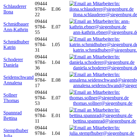
09444
Schlauderer
9784-
E.06
Ilona
22
ilona.schlauderer@siegenburg.d
09444
Schmidbauer
9784-
E.07
Ann-Kathrin
55
ann-kathrin.ebner@siegenburg.d
09444
Schmidhuber
9784-
1.05
Katrin
31
katrin.schmidhuber@siegenburg
09444
Schoderer
9784-
1.04
Daniela
36
daniela.schoderer@siegenburg.d
09444
Seidenschwand
9784-
E.08
Annalena
17
annalena.seidenschwand@siegen
09444
Sollner
9784-
E.07
Thomas
53
thomas.sollner@siegenburg.de
09444
Spannrad
9784-
E.01
Bettina
11
bettina.spannrad@siegenburg.de
09444
Stempfhuber
9784-
1.04
Julia