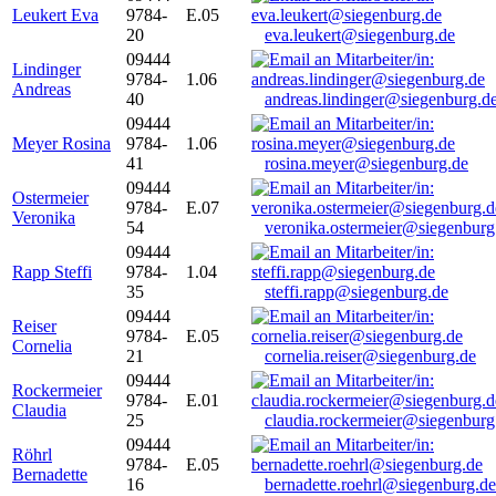
Leukert Eva
9784-
E.05
20
eva.leukert@siegenburg.de
09444
Lindinger
9784-
1.06
Andreas
40
andreas.lindinger@siegenburg.d
09444
Meyer Rosina
9784-
1.06
41
rosina.meyer@siegenburg.de
09444
Ostermeier
9784-
E.07
Veronika
54
veronika.ostermeier@siegenburg
09444
Rapp Steffi
9784-
1.04
35
steffi.rapp@siegenburg.de
09444
Reiser
9784-
E.05
Cornelia
21
cornelia.reiser@siegenburg.de
09444
Rockermeier
9784-
E.01
Claudia
25
claudia.rockermeier@siegenburg
09444
Röhrl
9784-
E.05
Bernadette
16
bernadette.roehrl@siegenburg.de