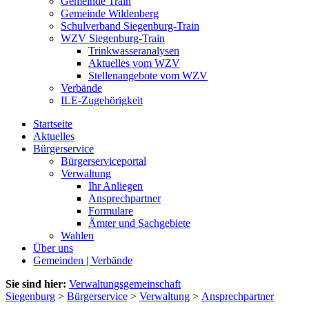
Gemeinde Train
Gemeinde Wildenberg
Schulverband Siegenburg-Train
WZV Siegenburg-Train
Trinkwasseranalysen
Aktuelles vom WZV
Stellenangebote vom WZV
Verbände
ILE-Zugehörigkeit
Startseite
Aktuelles
Bürgerservice
Bürgerserviceportal
Verwaltung
Ihr Anliegen
Ansprechpartner
Formulare
Ämter und Sachgebiete
Wahlen
Über uns
Gemeinden | Verbände
Sie sind hier:
Verwaltungsgemeinschaft
Siegenburg
>
Bürgerservice
>
Verwaltung
>
Ansprechpartner