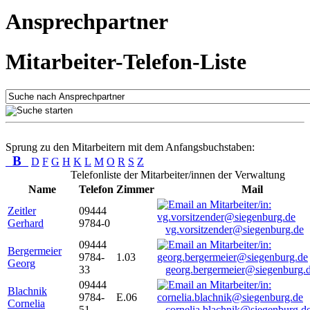
Ansprechpartner
Mitarbeiter-Telefon-Liste
Sprung zu den Mitarbeitern mit dem Anfangsbuchstaben:
B
D
F
G
H
K
L
M
O
R
S
Z
Telefonliste der Mitarbeiter/innen der Verwaltung
Name
Telefon
Zimmer
Mail
Zeitler
09444
Gerhard
9784-0
vg.vorsitzender@siegenburg.de
09444
Bergermeier
9784-
1.03
Georg
33
georg.bergermeier@siegenburg.
09444
Blachnik
9784-
E.06
Cornelia
51
cornelia.blachnik@siegenburg.d