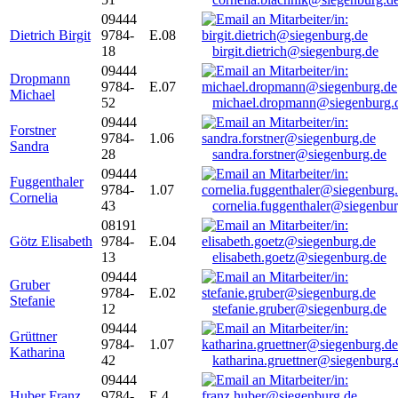
09444
Dietrich Birgit
9784-
E.08
18
birgit.dietrich@siegenburg.de
09444
Dropmann
9784-
E.07
Michael
52
michael.dropmann@siegenburg.
09444
Forstner
9784-
1.06
Sandra
28
sandra.forstner@siegenburg.de
09444
Fuggenthaler
9784-
1.07
Cornelia
43
cornelia.fuggenthaler@siegenbu
08191
Götz Elisabeth
9784-
E.04
13
elisabeth.goetz@siegenburg.de
09444
Gruber
9784-
E.02
Stefanie
12
stefanie.gruber@siegenburg.de
09444
Grüttner
9784-
1.07
Katharina
42
katharina.gruettner@siegenburg.
09444
Huber Franz
9784-
E 4