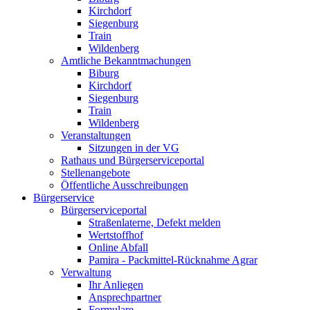
Kirchdorf
Siegenburg
Train
Wildenberg
Amtliche Bekanntmachungen
Biburg
Kirchdorf
Siegenburg
Train
Wildenberg
Veranstaltungen
Sitzungen in der VG
Rathaus und Bürgerserviceportal
Stellenangebote
Öffentliche Ausschreibungen
Bürgerservice
Bürgerserviceportal
Straßenlaterne, Defekt melden
Wertstoffhof
Online Abfall
Pamira - Packmittel-Rücknahme Agrar
Verwaltung
Ihr Anliegen
Ansprechpartner
Formulare