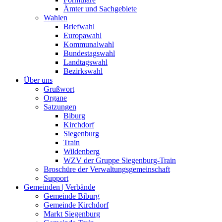
Ämter und Sachgebiete
Wahlen
Briefwahl
Europawahl
Kommunalwahl
Bundestagswahl
Landtagswahl
Bezirkswahl
Über uns
Grußwort
Organe
Satzungen
Biburg
Kirchdorf
Siegenburg
Train
Wildenberg
WZV der Gruppe Siegenburg-Train
Broschüre der Verwaltungsgemeinschaft
Support
Gemeinden | Verbände
Gemeinde Biburg
Gemeinde Kirchdorf
Markt Siegenburg