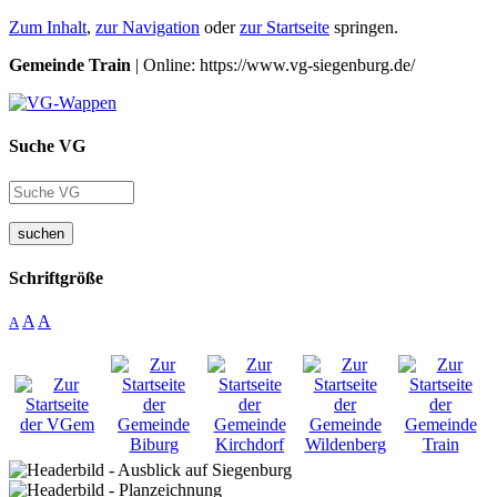
Zum Inhalt
,
zur Navigation
oder
zur Startseite
springen.
Gemeinde Train
| Online: https://www.vg-siegenburg.de/
Suche VG
suchen
Schriftgröße
A
A
A