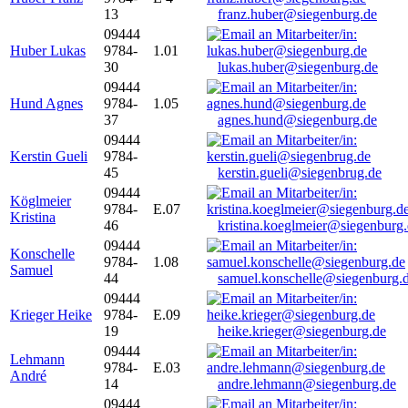
13
franz.huber@siegenburg.de
09444
Huber Lukas
9784-
1.01
30
lukas.huber@siegenburg.de
09444
Hund Agnes
9784-
1.05
37
agnes.hund@siegenburg.de
09444
Kerstin Gueli
9784-
45
kerstin.gueli@siegenbrug.de
09444
Köglmeier
9784-
E.07
Kristina
46
kristina.koeglmeier@siegenburg
09444
Konschelle
9784-
1.08
Samuel
44
samuel.konschelle@siegenburg.
09444
Krieger Heike
9784-
E.09
19
heike.krieger@siegenburg.de
09444
Lehmann
9784-
E.03
André
14
andre.lehmann@siegenburg.de
09444