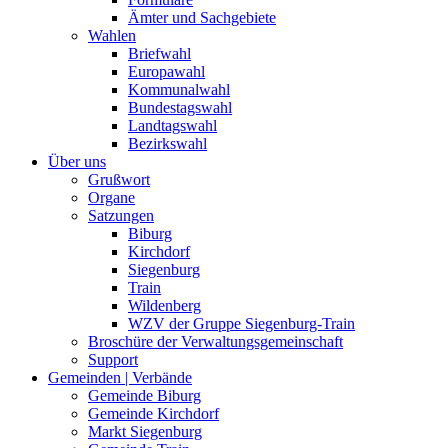
Ämter und Sachgebiete
Wahlen
Briefwahl
Europawahl
Kommunalwahl
Bundestagswahl
Landtagswahl
Bezirkswahl
Über uns
Grußwort
Organe
Satzungen
Biburg
Kirchdorf
Siegenburg
Train
Wildenberg
WZV der Gruppe Siegenburg-Train
Broschüre der Verwaltungsgemeinschaft
Support
Gemeinden | Verbände
Gemeinde Biburg
Gemeinde Kirchdorf
Markt Siegenburg