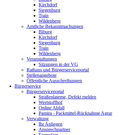
Kirchdorf
Siegenburg
Train
Wildenberg
Amtliche Bekanntmachungen
Biburg
Kirchdorf
Siegenburg
Train
Wildenberg
Veranstaltungen
Sitzungen in der VG
Rathaus und Bürgerserviceportal
Stellenangebote
Öffentliche Ausschreibungen
Bürgerservice
Bürgerserviceportal
Straßenlaterne, Defekt melden
Wertstoffhof
Online Abfall
Pamira - Packmittel-Rücknahme Agrar
Verwaltung
Ihr Anliegen
Ansprechpartner
Formulare