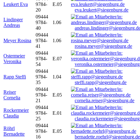
Leukert Eva
9784-
E.05
20
eva.leukert@siegenburg.de
09444
Lindinger
9784-
1.06
Andreas
40
andreas.lindinger@siegenburg.d
09444
Meyer Rosina
9784-
1.06
41
rosina.meyer@siegenburg.de
09444
Ostermeier
9784-
E.07
Veronika
54
veronika.ostermeier@siegenburg
09444
Rapp Steffi
9784-
1.04
35
steffi.rapp@siegenburg.de
09444
Reiser
9784-
E.05
Cornelia
21
cornelia.reiser@siegenburg.de
09444
Rockermeier
9784-
E.01
Claudia
25
claudia.rockermeier@siegenburg
09444
Röhrl
9784-
E.05
Bernadette
16
bernadette.roehrl@siegenburg.de