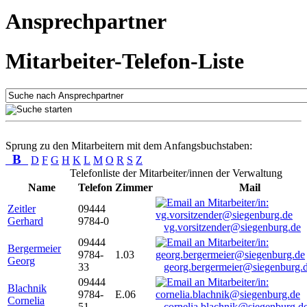
Ansprechpartner
Mitarbeiter-Telefon-Liste
Sprung zu den Mitarbeitern mit dem Anfangsbuchstaben:
B
D
F
G
H
K
L
M
O
R
S
Z
Telefonliste der Mitarbeiter/innen der Verwaltung
Name
Telefon
Zimmer
Mail
Zeitler
09444
Gerhard
9784-0
vg.vorsitzender@siegenburg.de
09444
Bergermeier
9784-
1.03
Georg
33
georg.bergermeier@siegenburg.
09444
Blachnik
9784-
E.06
Cornelia
51
cornelia.blachnik@siegenburg.d