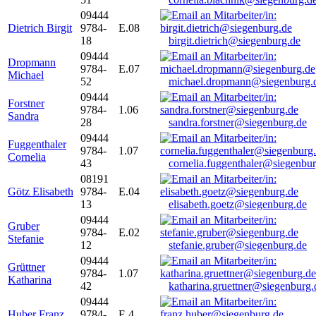
09444
Dietrich Birgit
9784-
E.08
18
birgit.dietrich@siegenburg.de
09444
Dropmann
9784-
E.07
Michael
52
michael.dropmann@siegenburg.
09444
Forstner
9784-
1.06
Sandra
28
sandra.forstner@siegenburg.de
09444
Fuggenthaler
9784-
1.07
Cornelia
43
cornelia.fuggenthaler@siegenbu
08191
Götz Elisabeth
9784-
E.04
13
elisabeth.goetz@siegenburg.de
09444
Gruber
9784-
E.02
Stefanie
12
stefanie.gruber@siegenburg.de
09444
Grüttner
9784-
1.07
Katharina
42
katharina.gruettner@siegenburg.
09444
Huber Franz
9784-
E 4