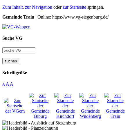
Zum Inhalt
,
zur Navigation
oder
zur Startseite
springen.
Gemeinde Train
| Online: https://www.vg-siegenburg.de/
Suche VG
suchen
Schriftgröße
A
A
A