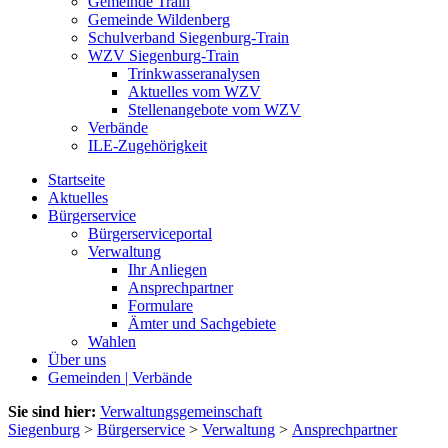
Gemeinde Train
Gemeinde Wildenberg
Schulverband Siegenburg-Train
WZV Siegenburg-Train
Trinkwasseranalysen
Aktuelles vom WZV
Stellenangebote vom WZV
Verbände
ILE-Zugehörigkeit
Startseite
Aktuelles
Bürgerservice
Bürgerserviceportal
Verwaltung
Ihr Anliegen
Ansprechpartner
Formulare
Ämter und Sachgebiete
Wahlen
Über uns
Gemeinden | Verbände
Sie sind hier:
Verwaltungsgemeinschaft
Siegenburg
>
Bürgerservice
>
Verwaltung
>
Ansprechpartner