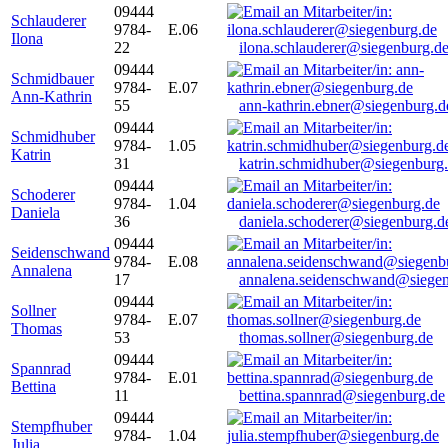
09444
Schlauderer
9784-
E.06
Ilona
22
ilona.schlauderer@siegenburg.d
09444
Schmidbauer
9784-
E.07
Ann-Kathrin
55
ann-kathrin.ebner@siegenburg.d
09444
Schmidhuber
9784-
1.05
Katrin
31
katrin.schmidhuber@siegenburg
09444
Schoderer
9784-
1.04
Daniela
36
daniela.schoderer@siegenburg.d
09444
Seidenschwand
9784-
E.08
Annalena
17
annalena.seidenschwand@siegen
09444
Sollner
9784-
E.07
Thomas
53
thomas.sollner@siegenburg.de
09444
Spannrad
9784-
E.01
Bettina
11
bettina.spannrad@siegenburg.de
09444
Stempfhuber
9784-
1.04
Julia