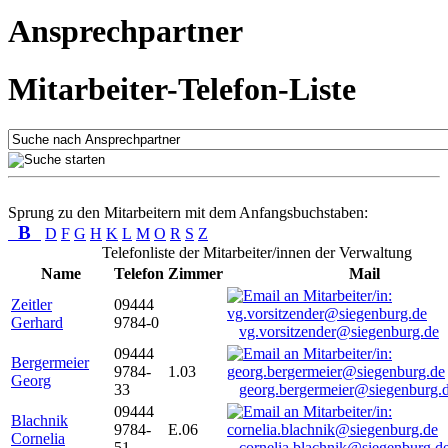
Ansprechpartner
Mitarbeiter-Telefon-Liste
Sprung zu den Mitarbeitern mit dem Anfangsbuchstaben:
B
D
F
G
H
K
L
M
O
R
S
Z
Telefonliste der Mitarbeiter/innen der Verwaltung
Name
Telefon
Zimmer
Mail
Zeitler
09444
Gerhard
9784-0
vg.vorsitzender@siegenburg.de
09444
Bergermeier
9784-
1.03
Georg
33
georg.bergermeier@siegenburg.
09444
Blachnik
9784-
E.06
Cornelia
51
cornelia.blachnik@siegenburg.d