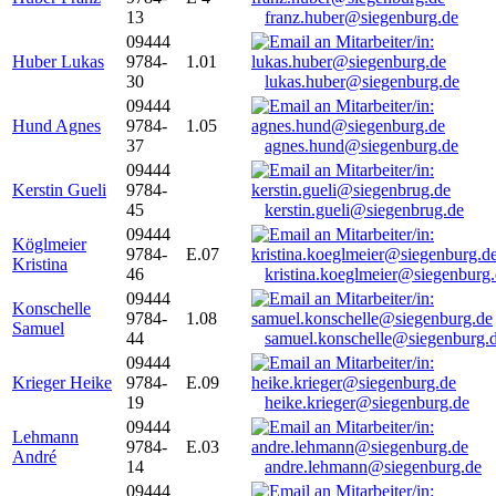
13
franz.huber@siegenburg.de
09444
Huber Lukas
9784-
1.01
30
lukas.huber@siegenburg.de
09444
Hund Agnes
9784-
1.05
37
agnes.hund@siegenburg.de
09444
Kerstin Gueli
9784-
45
kerstin.gueli@siegenbrug.de
09444
Köglmeier
9784-
E.07
Kristina
46
kristina.koeglmeier@siegenburg
09444
Konschelle
9784-
1.08
Samuel
44
samuel.konschelle@siegenburg.
09444
Krieger Heike
9784-
E.09
19
heike.krieger@siegenburg.de
09444
Lehmann
9784-
E.03
André
14
andre.lehmann@siegenburg.de
09444