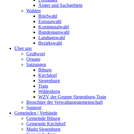
Ämter und Sachgebiete
Wahlen
Briefwahl
Europawahl
Kommunalwahl
Bundestagswahl
Landtagswahl
Bezirkswahl
Über uns
Grußwort
Organe
Satzungen
Biburg
Kirchdorf
Siegenburg
Train
Wildenberg
WZV der Gruppe Siegenburg-Train
Broschüre der Verwaltungsgemeinschaft
Support
Gemeinden | Verbände
Gemeinde Biburg
Gemeinde Kirchdorf
Markt Siegenburg