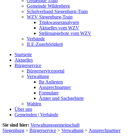
Gemeinde Train
Gemeinde Wildenberg
Schulverband Siegenburg-Train
WZV Siegenburg-Train
Trinkwasseranalysen
Aktuelles vom WZV
Stellenangebote vom WZV
Verbände
ILE-Zugehörigkeit
Startseite
Aktuelles
Bürgerservice
Bürgerserviceportal
Verwaltung
Ihr Anliegen
Ansprechpartner
Formulare
Ämter und Sachgebiete
Wahlen
Über uns
Gemeinden | Verbände
Sie sind hier:
Verwaltungsgemeinschaft
Siegenburg
>
Bürgerservice
>
Verwaltung
>
Ansprechpartner