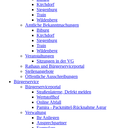
Kirchdorf
Siegenburg
Train
Wildenberg
Amtliche Bekanntmachungen
Biburg
Kirchdorf
Siegenburg
Train
Wildenberg
Veranstaltungen
Sitzungen in der VG
Rathaus und Bürgerserviceportal
Stellenangebote
Öffentliche Ausschreibungen
Bürgerservice
Bürgerserviceportal
Straßenlaterne, Defekt melden
Wertstoffhof
Online Abfall
Pamira - Packmittel-Rücknahme Agrar
Verwaltung
Ihr Anliegen
Ansprechpartner
Formulare