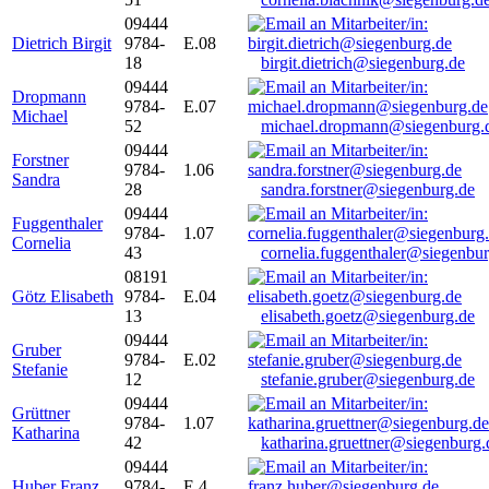
09444
Dietrich Birgit
9784-
E.08
18
birgit.dietrich@siegenburg.de
09444
Dropmann
9784-
E.07
Michael
52
michael.dropmann@siegenburg.
09444
Forstner
9784-
1.06
Sandra
28
sandra.forstner@siegenburg.de
09444
Fuggenthaler
9784-
1.07
Cornelia
43
cornelia.fuggenthaler@siegenbu
08191
Götz Elisabeth
9784-
E.04
13
elisabeth.goetz@siegenburg.de
09444
Gruber
9784-
E.02
Stefanie
12
stefanie.gruber@siegenburg.de
09444
Grüttner
9784-
1.07
Katharina
42
katharina.gruettner@siegenburg.
09444
Huber Franz
9784-
E 4