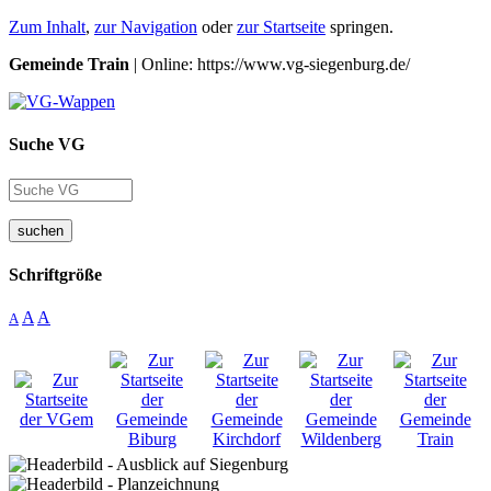
Zum Inhalt
,
zur Navigation
oder
zur Startseite
springen.
Gemeinde Train
| Online: https://www.vg-siegenburg.de/
Suche VG
suchen
Schriftgröße
A
A
A