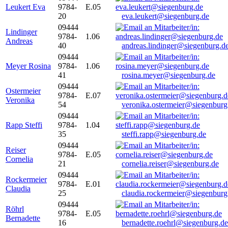
Leukert Eva
9784-
E.05
20
eva.leukert@siegenburg.de
09444
Lindinger
9784-
1.06
Andreas
40
andreas.lindinger@siegenburg.d
09444
Meyer Rosina
9784-
1.06
41
rosina.meyer@siegenburg.de
09444
Ostermeier
9784-
E.07
Veronika
54
veronika.ostermeier@siegenburg
09444
Rapp Steffi
9784-
1.04
35
steffi.rapp@siegenburg.de
09444
Reiser
9784-
E.05
Cornelia
21
cornelia.reiser@siegenburg.de
09444
Rockermeier
9784-
E.01
Claudia
25
claudia.rockermeier@siegenburg
09444
Röhrl
9784-
E.05
Bernadette
16
bernadette.roehrl@siegenburg.de