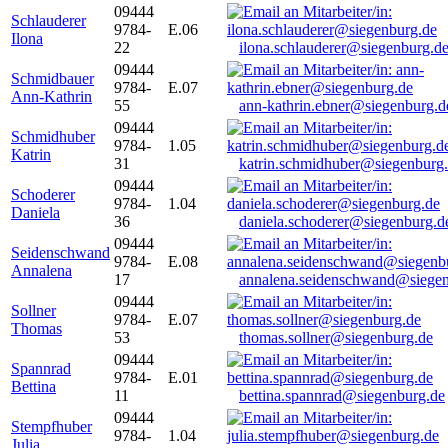
09444
Schlauderer
9784-
E.06
Ilona
22
ilona.schlauderer@siegenburg.d
09444
Schmidbauer
9784-
E.07
Ann-Kathrin
55
ann-kathrin.ebner@siegenburg.d
09444
Schmidhuber
9784-
1.05
Katrin
31
katrin.schmidhuber@siegenburg
09444
Schoderer
9784-
1.04
Daniela
36
daniela.schoderer@siegenburg.d
09444
Seidenschwand
9784-
E.08
Annalena
17
annalena.seidenschwand@siegen
09444
Sollner
9784-
E.07
Thomas
53
thomas.sollner@siegenburg.de
09444
Spannrad
9784-
E.01
Bettina
11
bettina.spannrad@siegenburg.de
09444
Stempfhuber
9784-
1.04
Julia