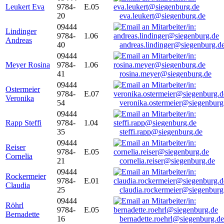
Leukert Eva
9784-
E.05
20
eva.leukert@siegenburg.de
09444
Lindinger
9784-
1.06
Andreas
40
andreas.lindinger@siegenburg.d
09444
Meyer Rosina
9784-
1.06
41
rosina.meyer@siegenburg.de
09444
Ostermeier
9784-
E.07
Veronika
54
veronika.ostermeier@siegenburg
09444
Rapp Steffi
9784-
1.04
35
steffi.rapp@siegenburg.de
09444
Reiser
9784-
E.05
Cornelia
21
cornelia.reiser@siegenburg.de
09444
Rockermeier
9784-
E.01
Claudia
25
claudia.rockermeier@siegenburg
09444
Röhrl
9784-
E.05
Bernadette
16
bernadette.roehrl@siegenburg.de