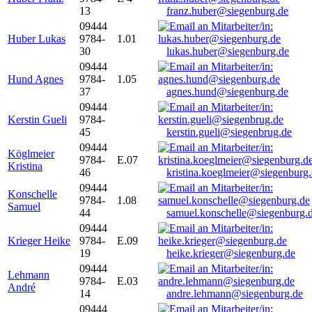
13
franz.huber@siegenburg.de
09444
Huber Lukas
9784-
1.01
30
lukas.huber@siegenburg.de
09444
Hund Agnes
9784-
1.05
37
agnes.hund@siegenburg.de
09444
Kerstin Gueli
9784-
45
kerstin.gueli@siegenbrug.de
09444
Köglmeier
9784-
E.07
Kristina
46
kristina.koeglmeier@siegenburg
09444
Konschelle
9784-
1.08
Samuel
44
samuel.konschelle@siegenburg.
09444
Krieger Heike
9784-
E.09
19
heike.krieger@siegenburg.de
09444
Lehmann
9784-
E.03
André
14
andre.lehmann@siegenburg.de
09444