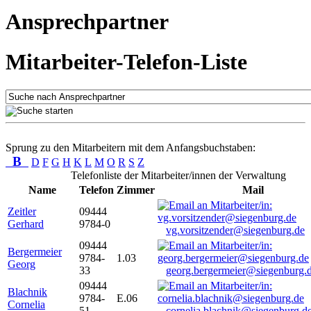
Ansprechpartner
Mitarbeiter-Telefon-Liste
Sprung zu den Mitarbeitern mit dem Anfangsbuchstaben:
B
D
F
G
H
K
L
M
O
R
S
Z
Telefonliste der Mitarbeiter/innen der Verwaltung
Name
Telefon
Zimmer
Mail
Zeitler
09444
Gerhard
9784-0
vg.vorsitzender@siegenburg.de
09444
Bergermeier
9784-
1.03
Georg
33
georg.bergermeier@siegenburg.
09444
Blachnik
9784-
E.06
Cornelia
51
cornelia.blachnik@siegenburg.d