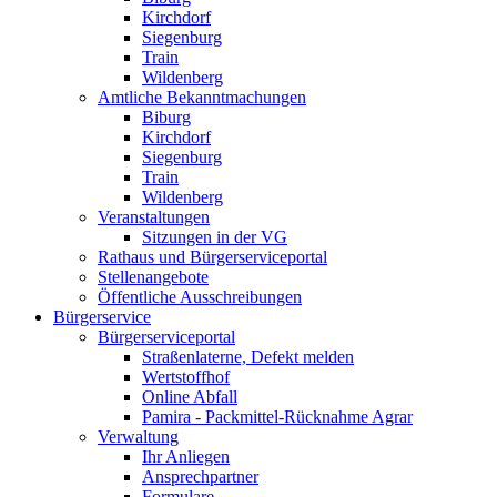
Kirchdorf
Siegenburg
Train
Wildenberg
Amtliche Bekanntmachungen
Biburg
Kirchdorf
Siegenburg
Train
Wildenberg
Veranstaltungen
Sitzungen in der VG
Rathaus und Bürgerserviceportal
Stellenangebote
Öffentliche Ausschreibungen
Bürgerservice
Bürgerserviceportal
Straßenlaterne, Defekt melden
Wertstoffhof
Online Abfall
Pamira - Packmittel-Rücknahme Agrar
Verwaltung
Ihr Anliegen
Ansprechpartner
Formulare