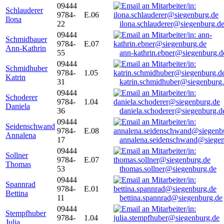
09444
Schlauderer
9784-
E.06
Ilona
22
ilona.schlauderer@siegenburg.d
09444
Schmidbauer
9784-
E.07
Ann-Kathrin
55
ann-kathrin.ebner@siegenburg.d
09444
Schmidhuber
9784-
1.05
Katrin
31
katrin.schmidhuber@siegenburg
09444
Schoderer
9784-
1.04
Daniela
36
daniela.schoderer@siegenburg.d
09444
Seidenschwand
9784-
E.08
Annalena
17
annalena.seidenschwand@siegen
09444
Sollner
9784-
E.07
Thomas
53
thomas.sollner@siegenburg.de
09444
Spannrad
9784-
E.01
Bettina
11
bettina.spannrad@siegenburg.de
09444
Stempfhuber
9784-
1.04
Julia