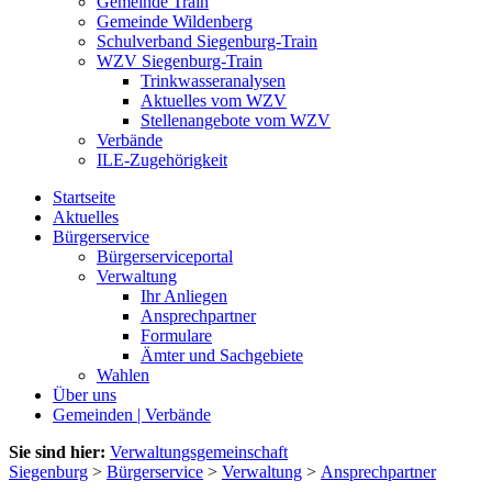
Gemeinde Train
Gemeinde Wildenberg
Schulverband Siegenburg-Train
WZV Siegenburg-Train
Trinkwasseranalysen
Aktuelles vom WZV
Stellenangebote vom WZV
Verbände
ILE-Zugehörigkeit
Startseite
Aktuelles
Bürgerservice
Bürgerserviceportal
Verwaltung
Ihr Anliegen
Ansprechpartner
Formulare
Ämter und Sachgebiete
Wahlen
Über uns
Gemeinden | Verbände
Sie sind hier:
Verwaltungsgemeinschaft
Siegenburg
>
Bürgerservice
>
Verwaltung
>
Ansprechpartner