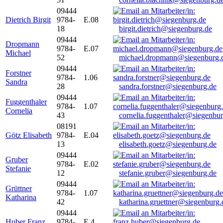
09444
Dietrich Birgit
9784-
E.08
18
birgit.dietrich@siegenburg.de
09444
Dropmann
9784-
E.07
Michael
52
michael.dropmann@siegenburg.
09444
Forstner
9784-
1.06
Sandra
28
sandra.forstner@siegenburg.de
09444
Fuggenthaler
9784-
1.07
Cornelia
43
cornelia.fuggenthaler@siegenbu
08191
Götz Elisabeth
9784-
E.04
13
elisabeth.goetz@siegenburg.de
09444
Gruber
9784-
E.02
Stefanie
12
stefanie.gruber@siegenburg.de
09444
Grüttner
9784-
1.07
Katharina
42
katharina.gruettner@siegenburg.
09444
Huber Franz
9784-
E 4