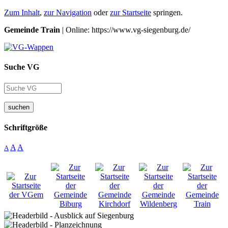
Zum Inhalt
,
zur Navigation
oder
zur Startseite
springen.
Gemeinde Train
| Online: https://www.vg-siegenburg.de/
Suche VG
suchen
Schriftgröße
A
A
A