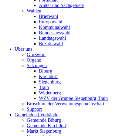
Ämter und Sachgebiete
Wahlen
Briefwahl
Europawahl
Kommunalwahl
Bundestagswahl
Landtagswahl
Bezirkswahl
Über uns
Grußwort
Organe
Satzungen
Biburg
Kirchdorf
Siegenburg
Train
Wildenberg
WZV der Gruppe Siegenburg-Train
Broschüre der Verwaltungsgemeinschaft
Support
Gemeinden | Verbände
Gemeinde Biburg
Gemeinde Kirchdorf
Markt Siegenburg