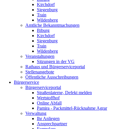
Kirchdorf
Siegenburg
Train
Wildenberg
Amtliche Bekanntmachungen
Biburg
Kirchdorf
Siegenburg
Train
Wildenberg
Veranstaltungen
Sitzungen in der VG
Rathaus und Bürgerserviceportal
Stellenangebote
Öffentliche Ausschreibungen
Bürgerservice
Bürgerserviceportal
Straßenlaterne, Defekt melden
Wertstoffhof
Online Abfall
Pamira - Packmittel-Rücknahme Agrar
Verwaltung
Ihr Anliegen
Ansprechpartner
Formulare