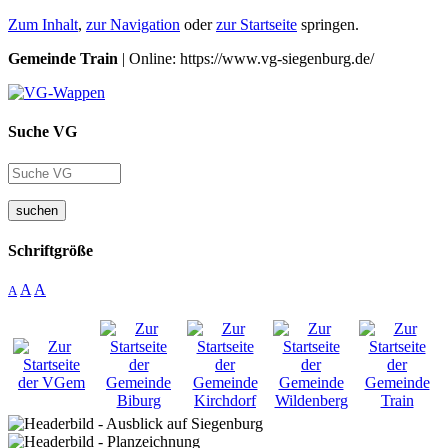
Zum Inhalt
,
zur Navigation
oder
zur Startseite
springen.
Gemeinde Train
| Online: https://www.vg-siegenburg.de/
Suche VG
suchen
Schriftgröße
A
A
A