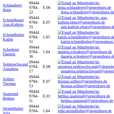
09444
Schlauderer
9784-
E.06
Ilona
22
ilona.schlauderer@siegenburg.d
09444
Schmidbauer
9784-
E.07
Ann-Kathrin
55
ann-kathrin.ebner@siegenburg.d
09444
Schmidhuber
9784-
1.05
Katrin
31
katrin.schmidhuber@siegenburg
09444
Schoderer
9784-
1.04
Daniela
36
daniela.schoderer@siegenburg.d
09444
Seidenschwand
9784-
E.08
Annalena
17
annalena.seidenschwand@siegen
09444
Sollner
9784-
E.07
Thomas
53
thomas.sollner@siegenburg.de
09444
Spannrad
9784-
E.01
Bettina
11
bettina.spannrad@siegenburg.de
09444
Stempfhuber
9784-
1.04
Julia