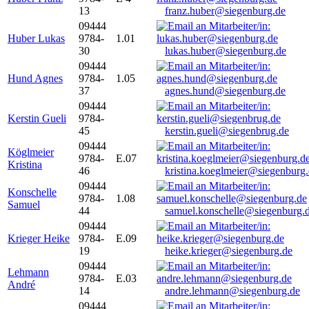
13
franz.huber@siegenburg.de
09444
Huber Lukas
9784-
1.01
30
lukas.huber@siegenburg.de
09444
Hund Agnes
9784-
1.05
37
agnes.hund@siegenburg.de
09444
Kerstin Gueli
9784-
45
kerstin.gueli@siegenbrug.de
09444
Köglmeier
9784-
E.07
Kristina
46
kristina.koeglmeier@siegenburg
09444
Konschelle
9784-
1.08
Samuel
44
samuel.konschelle@siegenburg.
09444
Krieger Heike
9784-
E.09
19
heike.krieger@siegenburg.de
09444
Lehmann
9784-
E.03
André
14
andre.lehmann@siegenburg.de
09444