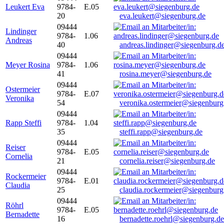
Leukert Eva
9784-
E.05
20
eva.leukert@siegenburg.de
09444
Lindinger
9784-
1.06
Andreas
40
andreas.lindinger@siegenburg.d
09444
Meyer Rosina
9784-
1.06
41
rosina.meyer@siegenburg.de
09444
Ostermeier
9784-
E.07
Veronika
54
veronika.ostermeier@siegenburg
09444
Rapp Steffi
9784-
1.04
35
steffi.rapp@siegenburg.de
09444
Reiser
9784-
E.05
Cornelia
21
cornelia.reiser@siegenburg.de
09444
Rockermeier
9784-
E.01
Claudia
25
claudia.rockermeier@siegenburg
09444
Röhrl
9784-
E.05
Bernadette
16
bernadette.roehrl@siegenburg.de