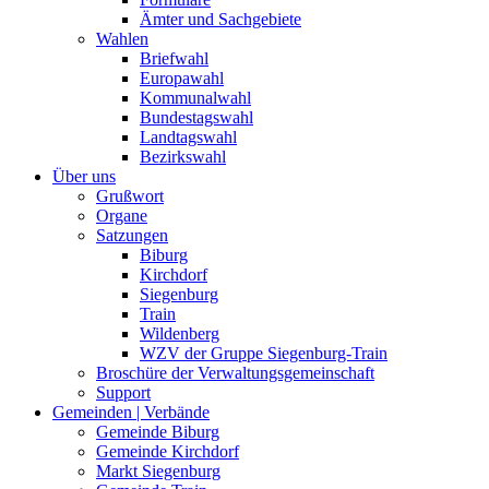
Ämter und Sachgebiete
Wahlen
Briefwahl
Europawahl
Kommunalwahl
Bundestagswahl
Landtagswahl
Bezirkswahl
Über uns
Grußwort
Organe
Satzungen
Biburg
Kirchdorf
Siegenburg
Train
Wildenberg
WZV der Gruppe Siegenburg-Train
Broschüre der Verwaltungsgemeinschaft
Support
Gemeinden | Verbände
Gemeinde Biburg
Gemeinde Kirchdorf
Markt Siegenburg