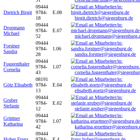
09444
Dietrich Birgit
9784-
E.08
18
birgit.dietrich@siegenburg.de
09444
Dropmann
9784-
E.07
Michael
52
michael.dropmann@siegenburg.
09444
Forstner
9784-
1.06
Sandra
28
sandra.forstner@siegenburg.de
09444
Fuggenthaler
9784-
1.07
Cornelia
43
cornelia.fuggenthaler@siegenbu
08191
Götz Elisabeth
9784-
E.04
13
elisabeth.goetz@siegenburg.de
09444
Gruber
9784-
E.02
Stefanie
12
stefanie.gruber@siegenburg.de
09444
Grüttner
9784-
1.07
Katharina
42
katharina.gruettner@siegenburg.
09444
Huber Franz
9784-
E 4