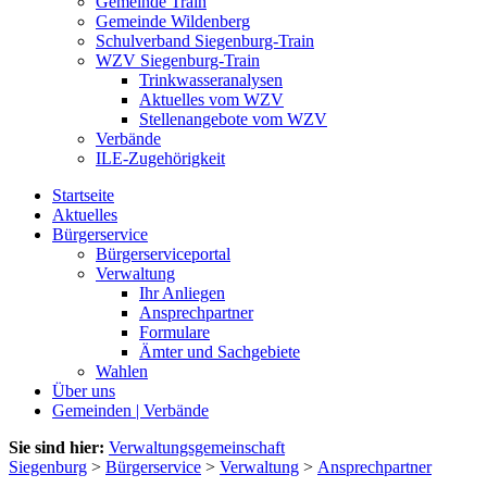
Gemeinde Train
Gemeinde Wildenberg
Schulverband Siegenburg-Train
WZV Siegenburg-Train
Trinkwasseranalysen
Aktuelles vom WZV
Stellenangebote vom WZV
Verbände
ILE-Zugehörigkeit
Startseite
Aktuelles
Bürgerservice
Bürgerserviceportal
Verwaltung
Ihr Anliegen
Ansprechpartner
Formulare
Ämter und Sachgebiete
Wahlen
Über uns
Gemeinden | Verbände
Sie sind hier:
Verwaltungsgemeinschaft
Siegenburg
>
Bürgerservice
>
Verwaltung
>
Ansprechpartner