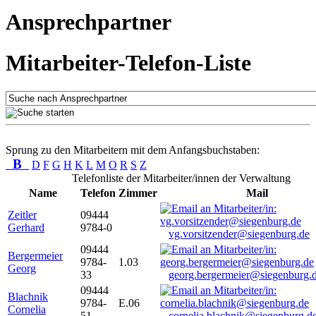
Ansprechpartner
Mitarbeiter-Telefon-Liste
Sprung zu den Mitarbeitern mit dem Anfangsbuchstaben:
B
D
F
G
H
K
L
M
O
R
S
Z
Telefonliste der Mitarbeiter/innen der Verwaltung
Name
Telefon
Zimmer
Mail
Zeitler
09444
Gerhard
9784-0
vg.vorsitzender@siegenburg.de
09444
Bergermeier
9784-
1.03
Georg
33
georg.bergermeier@siegenburg.
09444
Blachnik
9784-
E.06
Cornelia
51
cornelia.blachnik@siegenburg.d