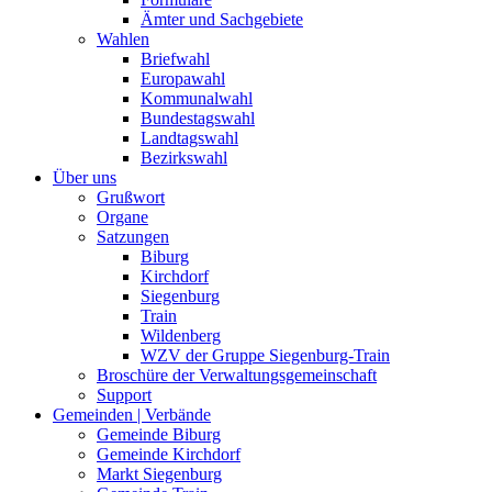
Ämter und Sachgebiete
Wahlen
Briefwahl
Europawahl
Kommunalwahl
Bundestagswahl
Landtagswahl
Bezirkswahl
Über uns
Grußwort
Organe
Satzungen
Biburg
Kirchdorf
Siegenburg
Train
Wildenberg
WZV der Gruppe Siegenburg-Train
Broschüre der Verwaltungsgemeinschaft
Support
Gemeinden | Verbände
Gemeinde Biburg
Gemeinde Kirchdorf
Markt Siegenburg