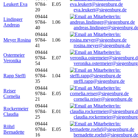
Leukert Eva
9784-
E.05
20
eva.leukert@siegenburg.de
09444
Lindinger
9784-
1.06
Andreas
40
andreas.lindinger@siegenburg.d
09444
Meyer Rosina
9784-
1.06
41
rosina.meyer@siegenburg.de
09444
Ostermeier
9784-
E.07
Veronika
54
veronika.ostermeier@siegenburg
09444
Rapp Steffi
9784-
1.04
35
steffi.rapp@siegenburg.de
09444
Reiser
9784-
E.05
Cornelia
21
cornelia.reiser@siegenburg.de
09444
Rockermeier
9784-
E.01
Claudia
25
claudia.rockermeier@siegenburg
09444
Röhrl
9784-
E.05
Bernadette
16
bernadette.roehrl@siegenburg.de