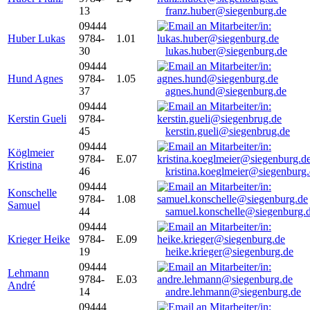
13
franz.huber@siegenburg.de
09444
Huber Lukas
9784-
1.01
30
lukas.huber@siegenburg.de
09444
Hund Agnes
9784-
1.05
37
agnes.hund@siegenburg.de
09444
Kerstin Gueli
9784-
45
kerstin.gueli@siegenbrug.de
09444
Köglmeier
9784-
E.07
Kristina
46
kristina.koeglmeier@siegenburg
09444
Konschelle
9784-
1.08
Samuel
44
samuel.konschelle@siegenburg.
09444
Krieger Heike
9784-
E.09
19
heike.krieger@siegenburg.de
09444
Lehmann
9784-
E.03
André
14
andre.lehmann@siegenburg.de
09444