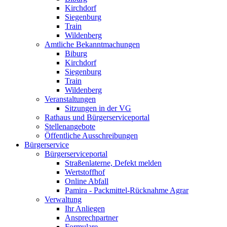
Kirchdorf
Siegenburg
Train
Wildenberg
Amtliche Bekanntmachungen
Biburg
Kirchdorf
Siegenburg
Train
Wildenberg
Veranstaltungen
Sitzungen in der VG
Rathaus und Bürgerserviceportal
Stellenangebote
Öffentliche Ausschreibungen
Bürgerservice
Bürgerserviceportal
Straßenlaterne, Defekt melden
Wertstoffhof
Online Abfall
Pamira - Packmittel-Rücknahme Agrar
Verwaltung
Ihr Anliegen
Ansprechpartner
Formulare