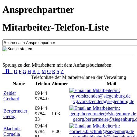
Ansprechpartner
Mitarbeiter-Telefon-Liste
Sprung zu den Mitarbeitern mit dem Anfangsbuchstaben:
B
D
F
G
H
K
L
M
O
R
S
Z
Telefonliste der Mitarbeiter/innen der Verwaltung
Name
Telefon
Zimmer
Mail
Zeitler
09444
Gerhard
9784-0
vg.vorsitzender@siegenburg.de
09444
Bergermeier
9784-
1.03
Georg
33
georg.bergermeier@siegenburg.
09444
Blachnik
9784-
E.06
Cornelia
51
cornelia.blachnik@siegenburg.d