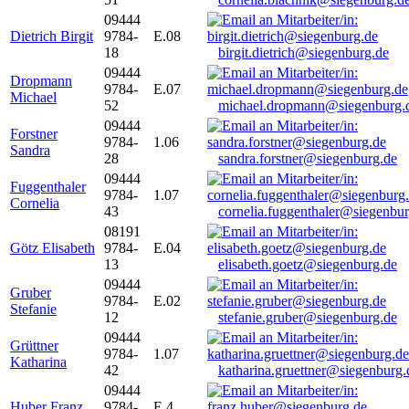
09444
Dietrich Birgit
9784-
E.08
18
birgit.dietrich@siegenburg.de
09444
Dropmann
9784-
E.07
Michael
52
michael.dropmann@siegenburg.
09444
Forstner
9784-
1.06
Sandra
28
sandra.forstner@siegenburg.de
09444
Fuggenthaler
9784-
1.07
Cornelia
43
cornelia.fuggenthaler@siegenbu
08191
Götz Elisabeth
9784-
E.04
13
elisabeth.goetz@siegenburg.de
09444
Gruber
9784-
E.02
Stefanie
12
stefanie.gruber@siegenburg.de
09444
Grüttner
9784-
1.07
Katharina
42
katharina.gruettner@siegenburg.
09444
Huber Franz
9784-
E 4