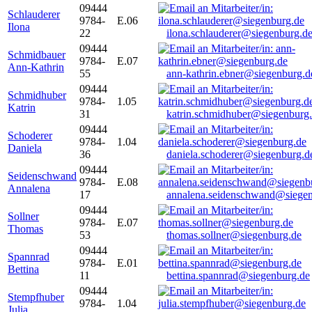
09444
Schlauderer
9784-
E.06
Ilona
22
ilona.schlauderer@siegenburg.d
09444
Schmidbauer
9784-
E.07
Ann-Kathrin
55
ann-kathrin.ebner@siegenburg.d
09444
Schmidhuber
9784-
1.05
Katrin
31
katrin.schmidhuber@siegenburg
09444
Schoderer
9784-
1.04
Daniela
36
daniela.schoderer@siegenburg.d
09444
Seidenschwand
9784-
E.08
Annalena
17
annalena.seidenschwand@siegen
09444
Sollner
9784-
E.07
Thomas
53
thomas.sollner@siegenburg.de
09444
Spannrad
9784-
E.01
Bettina
11
bettina.spannrad@siegenburg.de
09444
Stempfhuber
9784-
1.04
Julia