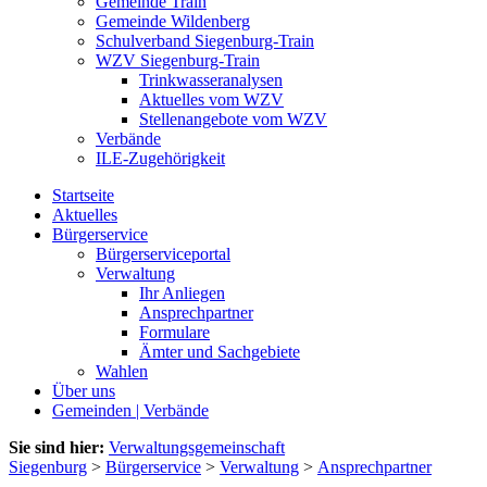
Gemeinde Train
Gemeinde Wildenberg
Schulverband Siegenburg-Train
WZV Siegenburg-Train
Trinkwasseranalysen
Aktuelles vom WZV
Stellenangebote vom WZV
Verbände
ILE-Zugehörigkeit
Startseite
Aktuelles
Bürgerservice
Bürgerserviceportal
Verwaltung
Ihr Anliegen
Ansprechpartner
Formulare
Ämter und Sachgebiete
Wahlen
Über uns
Gemeinden | Verbände
Sie sind hier:
Verwaltungsgemeinschaft
Siegenburg
>
Bürgerservice
>
Verwaltung
>
Ansprechpartner