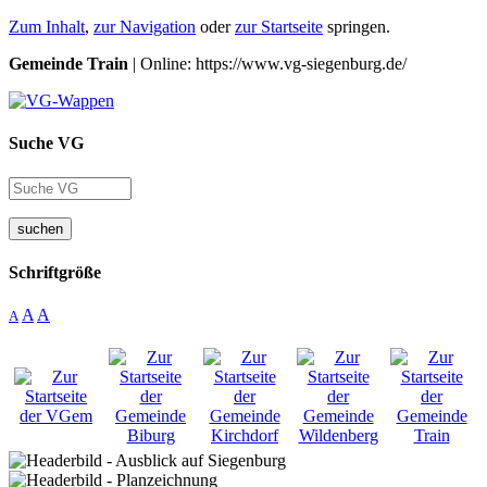
Zum Inhalt
,
zur Navigation
oder
zur Startseite
springen.
Gemeinde Train
| Online: https://www.vg-siegenburg.de/
Suche VG
suchen
Schriftgröße
A
A
A