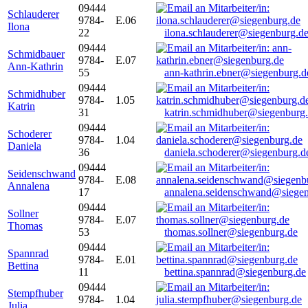
09444
Schlauderer
9784-
E.06
Ilona
22
ilona.schlauderer@siegenburg.d
09444
Schmidbauer
9784-
E.07
Ann-Kathrin
55
ann-kathrin.ebner@siegenburg.d
09444
Schmidhuber
9784-
1.05
Katrin
31
katrin.schmidhuber@siegenburg
09444
Schoderer
9784-
1.04
Daniela
36
daniela.schoderer@siegenburg.d
09444
Seidenschwand
9784-
E.08
Annalena
17
annalena.seidenschwand@siegen
09444
Sollner
9784-
E.07
Thomas
53
thomas.sollner@siegenburg.de
09444
Spannrad
9784-
E.01
Bettina
11
bettina.spannrad@siegenburg.de
09444
Stempfhuber
9784-
1.04
Julia