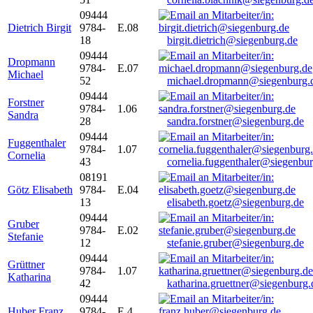
09444
Dietrich Birgit
9784-
E.08
18
birgit.dietrich@siegenburg.de
09444
Dropmann
9784-
E.07
Michael
52
michael.dropmann@siegenburg.
09444
Forstner
9784-
1.06
Sandra
28
sandra.forstner@siegenburg.de
09444
Fuggenthaler
9784-
1.07
Cornelia
43
cornelia.fuggenthaler@siegenbu
08191
Götz Elisabeth
9784-
E.04
13
elisabeth.goetz@siegenburg.de
09444
Gruber
9784-
E.02
Stefanie
12
stefanie.gruber@siegenburg.de
09444
Grüttner
9784-
1.07
Katharina
42
katharina.gruettner@siegenburg.
09444
Huber Franz
9784-
E 4