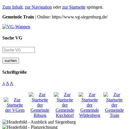
Zum Inhalt
,
zur Navigation
oder
zur Startseite
springen.
Gemeinde Train
| Online: https://www.vg-siegenburg.de/
Suche VG
suchen
Schriftgröße
A
A
A