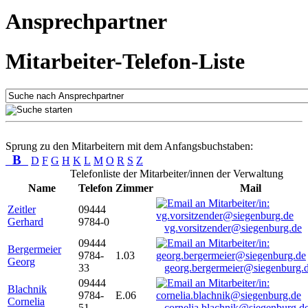
Ansprechpartner
Mitarbeiter-Telefon-Liste
Sprung zu den Mitarbeitern mit dem Anfangsbuchstaben:
B
D
F
G
H
K
L
M
O
R
S
Z
Telefonliste der Mitarbeiter/innen der Verwaltung
Name
Telefon
Zimmer
Mail
Zeitler
09444
Gerhard
9784-0
vg.vorsitzender@siegenburg.de
09444
Bergermeier
9784-
1.03
Georg
33
georg.bergermeier@siegenburg.
09444
Blachnik
9784-
E.06
Cornelia
51
cornelia.blachnik@siegenburg.d