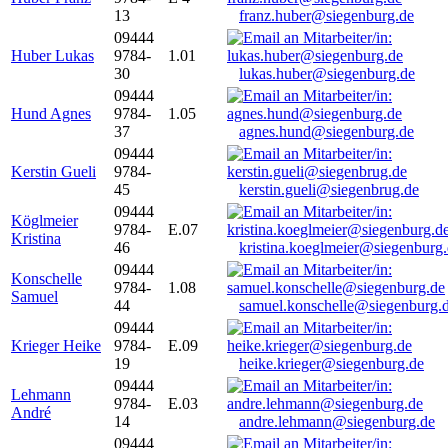
13
franz.huber@siegenburg.de
09444
Huber Lukas
9784-
1.01
30
lukas.huber@siegenburg.de
09444
Hund Agnes
9784-
1.05
37
agnes.hund@siegenburg.de
09444
Kerstin Gueli
9784-
45
kerstin.gueli@siegenbrug.de
09444
Köglmeier
9784-
E.07
Kristina
46
kristina.koeglmeier@siegenburg
09444
Konschelle
9784-
1.08
Samuel
44
samuel.konschelle@siegenburg.
09444
Krieger Heike
9784-
E.09
19
heike.krieger@siegenburg.de
09444
Lehmann
9784-
E.03
André
14
andre.lehmann@siegenburg.de
09444