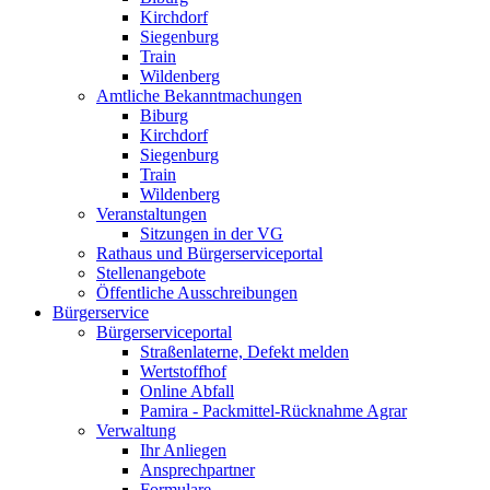
Kirchdorf
Siegenburg
Train
Wildenberg
Amtliche Bekanntmachungen
Biburg
Kirchdorf
Siegenburg
Train
Wildenberg
Veranstaltungen
Sitzungen in der VG
Rathaus und Bürgerserviceportal
Stellenangebote
Öffentliche Ausschreibungen
Bürgerservice
Bürgerserviceportal
Straßenlaterne, Defekt melden
Wertstoffhof
Online Abfall
Pamira - Packmittel-Rücknahme Agrar
Verwaltung
Ihr Anliegen
Ansprechpartner
Formulare