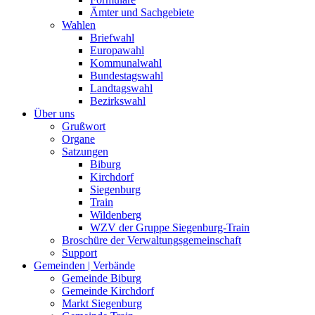
Ämter und Sachgebiete
Wahlen
Briefwahl
Europawahl
Kommunalwahl
Bundestagswahl
Landtagswahl
Bezirkswahl
Über uns
Grußwort
Organe
Satzungen
Biburg
Kirchdorf
Siegenburg
Train
Wildenberg
WZV der Gruppe Siegenburg-Train
Broschüre der Verwaltungsgemeinschaft
Support
Gemeinden | Verbände
Gemeinde Biburg
Gemeinde Kirchdorf
Markt Siegenburg