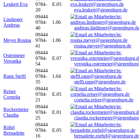
Leukert Eva
9784-
E.05
20
eva.leukert@siegenburg.de
09444
Lindinger
9784-
1.06
Andreas
40
andreas.lindinger@siegenburg.d
09444
Meyer Rosina
9784-
1.06
41
rosina.meyer@siegenburg.de
09444
Ostermeier
9784-
E.07
Veronika
54
veronika.ostermeier@siegenburg
09444
Rapp Steffi
9784-
1.04
35
steffi.rapp@siegenburg.de
09444
Reiser
9784-
E.05
Cornelia
21
cornelia.reiser@siegenburg.de
09444
Rockermeier
9784-
E.01
Claudia
25
claudia.rockermeier@siegenburg
09444
Röhrl
9784-
E.05
Bernadette
16
bernadette.roehrl@siegenburg.de