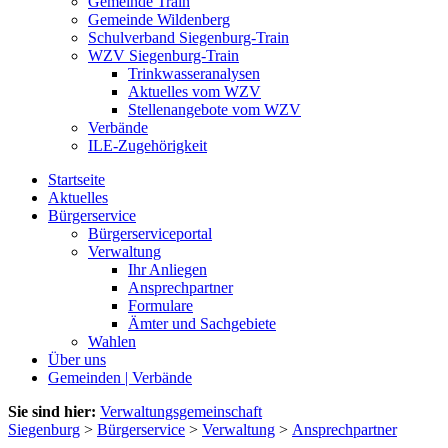
Gemeinde Train
Gemeinde Wildenberg
Schulverband Siegenburg-Train
WZV Siegenburg-Train
Trinkwasseranalysen
Aktuelles vom WZV
Stellenangebote vom WZV
Verbände
ILE-Zugehörigkeit
Startseite
Aktuelles
Bürgerservice
Bürgerserviceportal
Verwaltung
Ihr Anliegen
Ansprechpartner
Formulare
Ämter und Sachgebiete
Wahlen
Über uns
Gemeinden | Verbände
Sie sind hier:
Verwaltungsgemeinschaft
Siegenburg
>
Bürgerservice
>
Verwaltung
>
Ansprechpartner