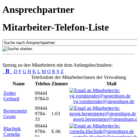
Ansprechpartner
Mitarbeiter-Telefon-Liste
Sprung zu den Mitarbeitern mit dem Anfangsbuchstaben:
B
D
F
G
H
K
L
M
O
R
S
Z
Telefonliste der Mitarbeiter/innen der Verwaltung
Name
Telefon
Zimmer
Mail
Zeitler
09444
Gerhard
9784-0
vg.vorsitzender@siegenburg.de
09444
Bergermeier
9784-
1.03
Georg
33
georg.bergermeier@siegenburg.
09444
Blachnik
9784-
E.06
Cornelia
51
cornelia.blachnik@siegenburg.d