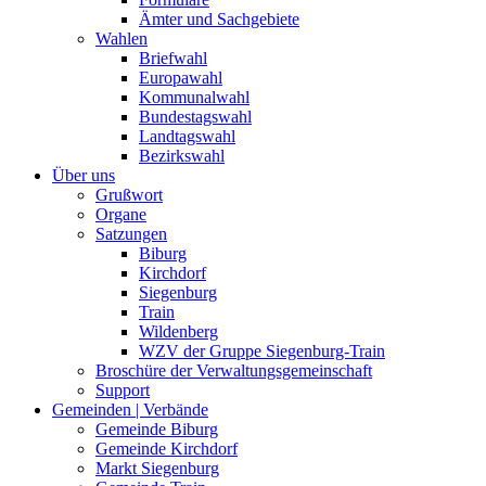
Ämter und Sachgebiete
Wahlen
Briefwahl
Europawahl
Kommunalwahl
Bundestagswahl
Landtagswahl
Bezirkswahl
Über uns
Grußwort
Organe
Satzungen
Biburg
Kirchdorf
Siegenburg
Train
Wildenberg
WZV der Gruppe Siegenburg-Train
Broschüre der Verwaltungsgemeinschaft
Support
Gemeinden | Verbände
Gemeinde Biburg
Gemeinde Kirchdorf
Markt Siegenburg