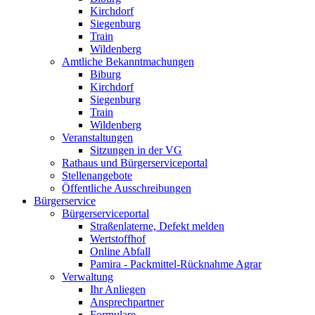
Kirchdorf
Siegenburg
Train
Wildenberg
Amtliche Bekanntmachungen
Biburg
Kirchdorf
Siegenburg
Train
Wildenberg
Veranstaltungen
Sitzungen in der VG
Rathaus und Bürgerserviceportal
Stellenangebote
Öffentliche Ausschreibungen
Bürgerservice
Bürgerserviceportal
Straßenlaterne, Defekt melden
Wertstoffhof
Online Abfall
Pamira - Packmittel-Rücknahme Agrar
Verwaltung
Ihr Anliegen
Ansprechpartner
Formulare