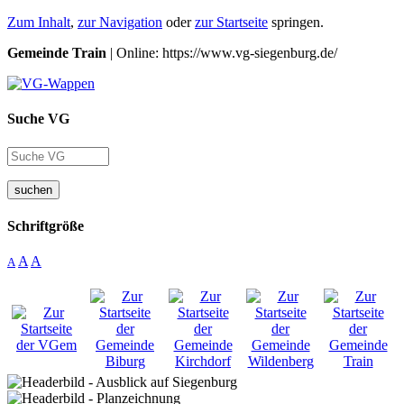
Zum Inhalt
,
zur Navigation
oder
zur Startseite
springen.
Gemeinde Train
| Online: https://www.vg-siegenburg.de/
Suche VG
suchen
Schriftgröße
A
A
A