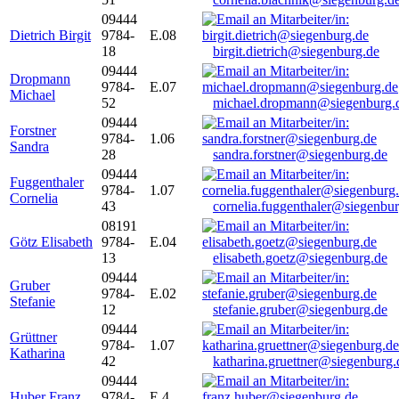
09444
Dietrich Birgit
9784-
E.08
18
birgit.dietrich@siegenburg.de
09444
Dropmann
9784-
E.07
Michael
52
michael.dropmann@siegenburg.
09444
Forstner
9784-
1.06
Sandra
28
sandra.forstner@siegenburg.de
09444
Fuggenthaler
9784-
1.07
Cornelia
43
cornelia.fuggenthaler@siegenbu
08191
Götz Elisabeth
9784-
E.04
13
elisabeth.goetz@siegenburg.de
09444
Gruber
9784-
E.02
Stefanie
12
stefanie.gruber@siegenburg.de
09444
Grüttner
9784-
1.07
Katharina
42
katharina.gruettner@siegenburg.
09444
Huber Franz
9784-
E 4