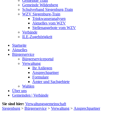
Gemeinde Train
Gemeinde Wildenberg
Schulverband Siegenburg-Train
WZV Siegenburg-Train
Trinkwasseranalysen
Aktuelles vom WZV
Stellenangebote vom WZV
Verbände
ILE-Zugehörigkeit
Startseite
Aktuelles
Bürgerservice
Bürgerserviceportal
Verwaltung
Ihr Anliegen
Ansprechpartner
Formulare
Ämter und Sachgebiete
Wahlen
Über uns
Gemeinden | Verbände
Sie sind hier:
Verwaltungsgemeinschaft
Siegenburg
>
Bürgerservice
>
Verwaltung
>
Ansprechpartner