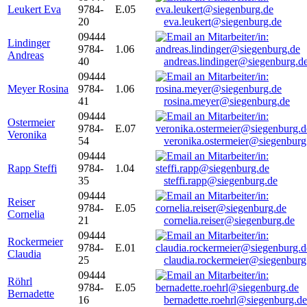
Leukert Eva
9784-
E.05
20
eva.leukert@siegenburg.de
09444
Lindinger
9784-
1.06
Andreas
40
andreas.lindinger@siegenburg.d
09444
Meyer Rosina
9784-
1.06
41
rosina.meyer@siegenburg.de
09444
Ostermeier
9784-
E.07
Veronika
54
veronika.ostermeier@siegenburg
09444
Rapp Steffi
9784-
1.04
35
steffi.rapp@siegenburg.de
09444
Reiser
9784-
E.05
Cornelia
21
cornelia.reiser@siegenburg.de
09444
Rockermeier
9784-
E.01
Claudia
25
claudia.rockermeier@siegenburg
09444
Röhrl
9784-
E.05
Bernadette
16
bernadette.roehrl@siegenburg.de