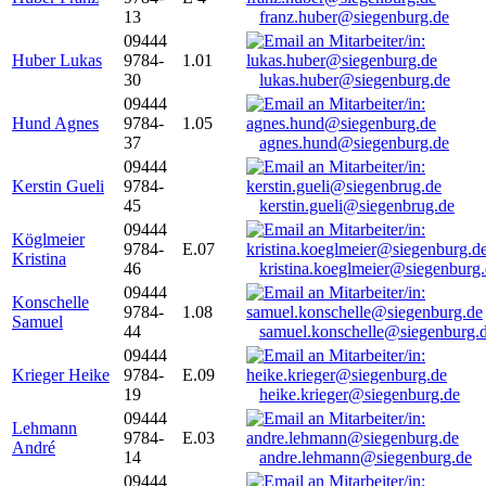
13
franz.huber@siegenburg.de
09444
Huber Lukas
9784-
1.01
30
lukas.huber@siegenburg.de
09444
Hund Agnes
9784-
1.05
37
agnes.hund@siegenburg.de
09444
Kerstin Gueli
9784-
45
kerstin.gueli@siegenbrug.de
09444
Köglmeier
9784-
E.07
Kristina
46
kristina.koeglmeier@siegenburg
09444
Konschelle
9784-
1.08
Samuel
44
samuel.konschelle@siegenburg.
09444
Krieger Heike
9784-
E.09
19
heike.krieger@siegenburg.de
09444
Lehmann
9784-
E.03
André
14
andre.lehmann@siegenburg.de
09444