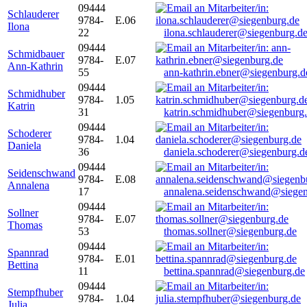
09444
Schlauderer
9784-
E.06
Ilona
22
ilona.schlauderer@siegenburg.d
09444
Schmidbauer
9784-
E.07
Ann-Kathrin
55
ann-kathrin.ebner@siegenburg.d
09444
Schmidhuber
9784-
1.05
Katrin
31
katrin.schmidhuber@siegenburg
09444
Schoderer
9784-
1.04
Daniela
36
daniela.schoderer@siegenburg.d
09444
Seidenschwand
9784-
E.08
Annalena
17
annalena.seidenschwand@siegen
09444
Sollner
9784-
E.07
Thomas
53
thomas.sollner@siegenburg.de
09444
Spannrad
9784-
E.01
Bettina
11
bettina.spannrad@siegenburg.de
09444
Stempfhuber
9784-
1.04
Julia