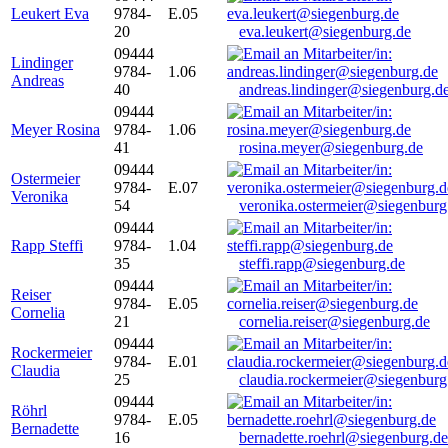
Leukert Eva
9784-
E.05
20
eva.leukert@siegenburg.de
09444
Lindinger
9784-
1.06
Andreas
40
andreas.lindinger@siegenburg.d
09444
Meyer Rosina
9784-
1.06
41
rosina.meyer@siegenburg.de
09444
Ostermeier
9784-
E.07
Veronika
54
veronika.ostermeier@siegenburg
09444
Rapp Steffi
9784-
1.04
35
steffi.rapp@siegenburg.de
09444
Reiser
9784-
E.05
Cornelia
21
cornelia.reiser@siegenburg.de
09444
Rockermeier
9784-
E.01
Claudia
25
claudia.rockermeier@siegenburg
09444
Röhrl
9784-
E.05
Bernadette
16
bernadette.roehrl@siegenburg.de