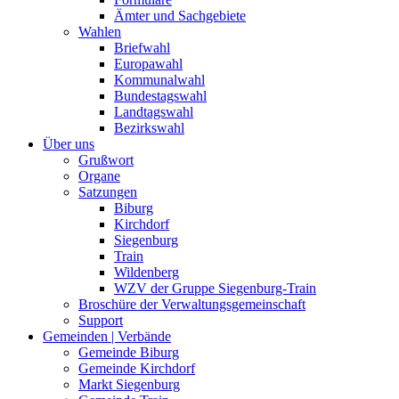
Ämter und Sachgebiete
Wahlen
Briefwahl
Europawahl
Kommunalwahl
Bundestagswahl
Landtagswahl
Bezirkswahl
Über uns
Grußwort
Organe
Satzungen
Biburg
Kirchdorf
Siegenburg
Train
Wildenberg
WZV der Gruppe Siegenburg-Train
Broschüre der Verwaltungsgemeinschaft
Support
Gemeinden | Verbände
Gemeinde Biburg
Gemeinde Kirchdorf
Markt Siegenburg