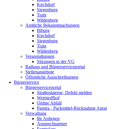
Kirchdorf
Siegenburg
Train
Wildenberg
Amtliche Bekanntmachungen
Biburg
Kirchdorf
Siegenburg
Train
Wildenberg
Veranstaltungen
Sitzungen in der VG
Rathaus und Bürgerserviceportal
Stellenangebote
Öffentliche Ausschreibungen
Bürgerservice
Bürgerserviceportal
Straßenlaterne, Defekt melden
Wertstoffhof
Online Abfall
Pamira - Packmittel-Rücknahme Agrar
Verwaltung
Ihr Anliegen
Ansprechpartner
Formulare