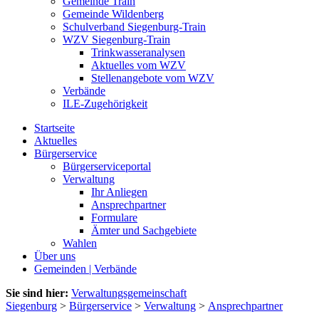
Gemeinde Train
Gemeinde Wildenberg
Schulverband Siegenburg-Train
WZV Siegenburg-Train
Trinkwasseranalysen
Aktuelles vom WZV
Stellenangebote vom WZV
Verbände
ILE-Zugehörigkeit
Startseite
Aktuelles
Bürgerservice
Bürgerserviceportal
Verwaltung
Ihr Anliegen
Ansprechpartner
Formulare
Ämter und Sachgebiete
Wahlen
Über uns
Gemeinden | Verbände
Sie sind hier:
Verwaltungsgemeinschaft
Siegenburg
>
Bürgerservice
>
Verwaltung
>
Ansprechpartner