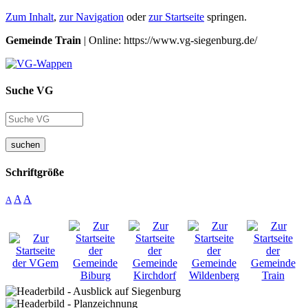
Zum Inhalt
,
zur Navigation
oder
zur Startseite
springen.
Gemeinde Train
| Online: https://www.vg-siegenburg.de/
Suche VG
suchen
Schriftgröße
A
A
A