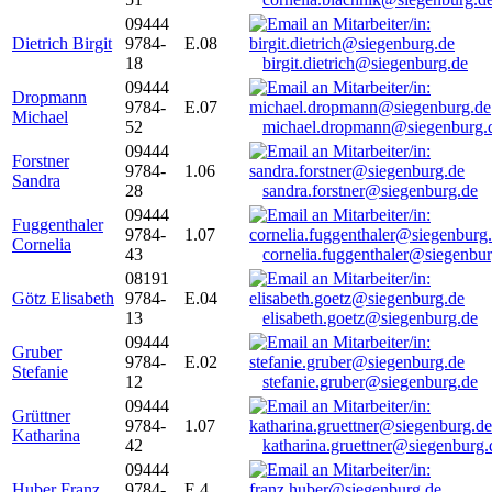
09444
Dietrich Birgit
9784-
E.08
18
birgit.dietrich@siegenburg.de
09444
Dropmann
9784-
E.07
Michael
52
michael.dropmann@siegenburg.
09444
Forstner
9784-
1.06
Sandra
28
sandra.forstner@siegenburg.de
09444
Fuggenthaler
9784-
1.07
Cornelia
43
cornelia.fuggenthaler@siegenbu
08191
Götz Elisabeth
9784-
E.04
13
elisabeth.goetz@siegenburg.de
09444
Gruber
9784-
E.02
Stefanie
12
stefanie.gruber@siegenburg.de
09444
Grüttner
9784-
1.07
Katharina
42
katharina.gruettner@siegenburg.
09444
Huber Franz
9784-
E 4