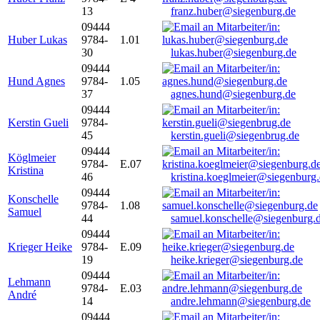
13
franz.huber@siegenburg.de
09444
Huber Lukas
9784-
1.01
30
lukas.huber@siegenburg.de
09444
Hund Agnes
9784-
1.05
37
agnes.hund@siegenburg.de
09444
Kerstin Gueli
9784-
45
kerstin.gueli@siegenbrug.de
09444
Köglmeier
9784-
E.07
Kristina
46
kristina.koeglmeier@siegenburg
09444
Konschelle
9784-
1.08
Samuel
44
samuel.konschelle@siegenburg.
09444
Krieger Heike
9784-
E.09
19
heike.krieger@siegenburg.de
09444
Lehmann
9784-
E.03
André
14
andre.lehmann@siegenburg.de
09444