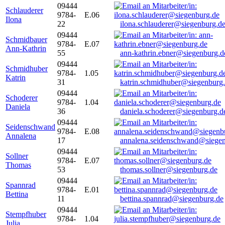
09444
Schlauderer
9784-
E.06
Ilona
22
ilona.schlauderer@siegenburg.d
09444
Schmidbauer
9784-
E.07
Ann-Kathrin
55
ann-kathrin.ebner@siegenburg.d
09444
Schmidhuber
9784-
1.05
Katrin
31
katrin.schmidhuber@siegenburg
09444
Schoderer
9784-
1.04
Daniela
36
daniela.schoderer@siegenburg.d
09444
Seidenschwand
9784-
E.08
Annalena
17
annalena.seidenschwand@siegen
09444
Sollner
9784-
E.07
Thomas
53
thomas.sollner@siegenburg.de
09444
Spannrad
9784-
E.01
Bettina
11
bettina.spannrad@siegenburg.de
09444
Stempfhuber
9784-
1.04
Julia