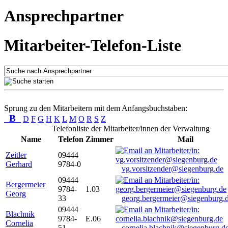
Ansprechpartner
Mitarbeiter-Telefon-Liste
Sprung zu den Mitarbeitern mit dem Anfangsbuchstaben:
B
D
F
G
H
K
L
M
O
R
S
Z
Telefonliste der Mitarbeiter/innen der Verwaltung
Name
Telefon
Zimmer
Mail
Zeitler
09444
Gerhard
9784-0
vg.vorsitzender@siegenburg.de
09444
Bergermeier
9784-
1.03
Georg
33
georg.bergermeier@siegenburg.
09444
Blachnik
9784-
E.06
Cornelia
51
cornelia.blachnik@siegenburg.d