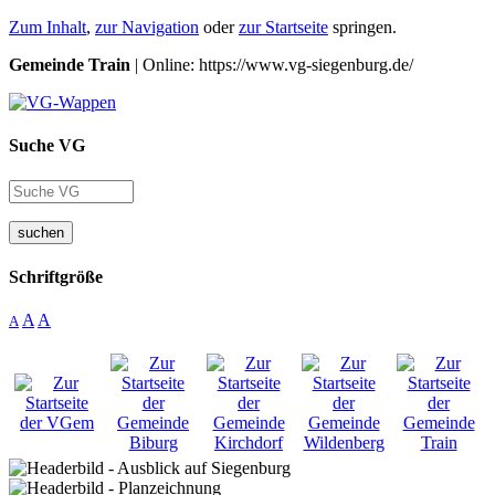
Zum Inhalt
,
zur Navigation
oder
zur Startseite
springen.
Gemeinde Train
| Online: https://www.vg-siegenburg.de/
Suche VG
suchen
Schriftgröße
A
A
A