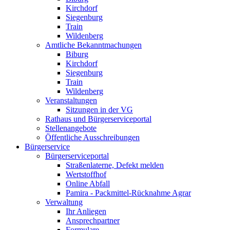
Kirchdorf
Siegenburg
Train
Wildenberg
Amtliche Bekanntmachungen
Biburg
Kirchdorf
Siegenburg
Train
Wildenberg
Veranstaltungen
Sitzungen in der VG
Rathaus und Bürgerserviceportal
Stellenangebote
Öffentliche Ausschreibungen
Bürgerservice
Bürgerserviceportal
Straßenlaterne, Defekt melden
Wertstoffhof
Online Abfall
Pamira - Packmittel-Rücknahme Agrar
Verwaltung
Ihr Anliegen
Ansprechpartner
Formulare