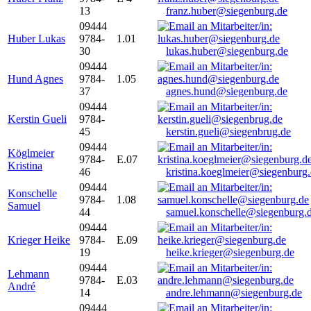
13
franz.huber@siegenburg.de
09444
Huber Lukas
9784-
1.01
30
lukas.huber@siegenburg.de
09444
Hund Agnes
9784-
1.05
37
agnes.hund@siegenburg.de
09444
Kerstin Gueli
9784-
45
kerstin.gueli@siegenbrug.de
09444
Köglmeier
9784-
E.07
Kristina
46
kristina.koeglmeier@siegenburg
09444
Konschelle
9784-
1.08
Samuel
44
samuel.konschelle@siegenburg.
09444
Krieger Heike
9784-
E.09
19
heike.krieger@siegenburg.de
09444
Lehmann
9784-
E.03
André
14
andre.lehmann@siegenburg.de
09444