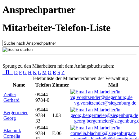
Ansprechpartner
Mitarbeiter-Telefon-Liste
Sprung zu den Mitarbeitern mit dem Anfangsbuchstaben:
B
D
F
G
H
K
L
M
O
R
S
Z
Telefonliste der Mitarbeiter/innen der Verwaltung
Name
Telefon
Zimmer
Mail
Zeitler
09444
Gerhard
9784-0
vg.vorsitzender@siegenburg.de
09444
Bergermeier
9784-
1.03
Georg
33
georg.bergermeier@siegenburg.
09444
Blachnik
9784-
E.06
Cornelia
51
cornelia.blachnik@siegenburg.d