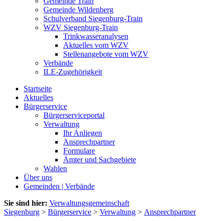
Gemeinde Train
Gemeinde Wildenberg
Schulverband Siegenburg-Train
WZV Siegenburg-Train
Trinkwasseranalysen
Aktuelles vom WZV
Stellenangebote vom WZV
Verbände
ILE-Zugehörigkeit
Startseite
Aktuelles
Bürgerservice
Bürgerserviceportal
Verwaltung
Ihr Anliegen
Ansprechpartner
Formulare
Ämter und Sachgebiete
Wahlen
Über uns
Gemeinden | Verbände
Sie sind hier:
Verwaltungsgemeinschaft
Siegenburg
>
Bürgerservice
>
Verwaltung
>
Ansprechpartner