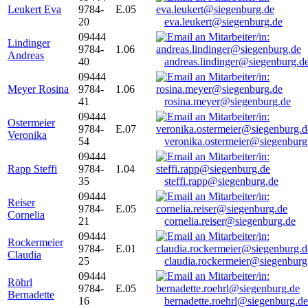
Leukert Eva
9784-
E.05
20
eva.leukert@siegenburg.de
09444
Lindinger
9784-
1.06
Andreas
40
andreas.lindinger@siegenburg.d
09444
Meyer Rosina
9784-
1.06
41
rosina.meyer@siegenburg.de
09444
Ostermeier
9784-
E.07
Veronika
54
veronika.ostermeier@siegenburg
09444
Rapp Steffi
9784-
1.04
35
steffi.rapp@siegenburg.de
09444
Reiser
9784-
E.05
Cornelia
21
cornelia.reiser@siegenburg.de
09444
Rockermeier
9784-
E.01
Claudia
25
claudia.rockermeier@siegenburg
09444
Röhrl
9784-
E.05
Bernadette
16
bernadette.roehrl@siegenburg.de