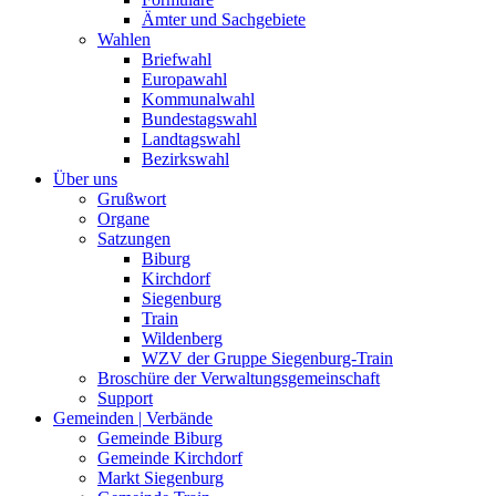
Ämter und Sachgebiete
Wahlen
Briefwahl
Europawahl
Kommunalwahl
Bundestagswahl
Landtagswahl
Bezirkswahl
Über uns
Grußwort
Organe
Satzungen
Biburg
Kirchdorf
Siegenburg
Train
Wildenberg
WZV der Gruppe Siegenburg-Train
Broschüre der Verwaltungsgemeinschaft
Support
Gemeinden | Verbände
Gemeinde Biburg
Gemeinde Kirchdorf
Markt Siegenburg