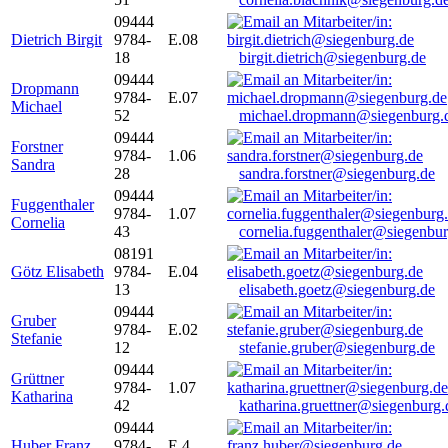
09444
Dietrich Birgit
9784-
E.08
18
birgit.dietrich@siegenburg.de
09444
Dropmann
9784-
E.07
Michael
52
michael.dropmann@siegenburg.
09444
Forstner
9784-
1.06
Sandra
28
sandra.forstner@siegenburg.de
09444
Fuggenthaler
9784-
1.07
Cornelia
43
cornelia.fuggenthaler@siegenbu
08191
Götz Elisabeth
9784-
E.04
13
elisabeth.goetz@siegenburg.de
09444
Gruber
9784-
E.02
Stefanie
12
stefanie.gruber@siegenburg.de
09444
Grüttner
9784-
1.07
Katharina
42
katharina.gruettner@siegenburg.
09444
Huber Franz
9784-
E 4