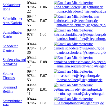
09444
Schlauderer
9784-
E.06
Ilona
22
ilona.schlauderer@siegenburg.d
09444
Schmidbauer
9784-
E.07
Ann-Kathrin
55
ann-kathrin.ebner@siegenburg.d
09444
Schmidhuber
9784-
1.05
Katrin
31
katrin.schmidhuber@siegenburg
09444
Schoderer
9784-
1.04
Daniela
36
daniela.schoderer@siegenburg.d
09444
Seidenschwand
9784-
E.08
Annalena
17
annalena.seidenschwand@siegen
09444
Sollner
9784-
E.07
Thomas
53
thomas.sollner@siegenburg.de
09444
Spannrad
9784-
E.01
Bettina
11
bettina.spannrad@siegenburg.de
09444
Stempfhuber
9784-
1.04
Julia