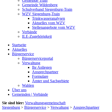
Gemeinde Train
Gemeinde Wildenberg
Schulverband Siegenburg-Train
WZV Siegenburg-Train
Trinkwasseranalysen
Aktuelles vom WZV
Stellenangebote vom WZV
Verbände
ILE-Zugehörigkeit
Startseite
Aktuelles
Bürgerservice
Bürgerserviceportal
Verwaltung
Ihr Anliegen
Ansprechpartner
Formulare
Ämter und Sachgebiete
Wahlen
Über uns
Gemeinden | Verbände
Sie sind hier:
Verwaltungsgemeinschaft
Siegenburg
>
Bürgerservice
>
Verwaltung
>
Ansprechpartner