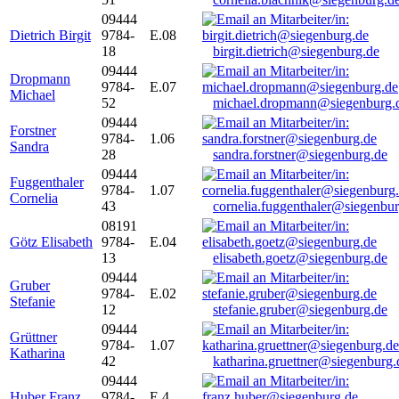
09444
Dietrich Birgit
9784-
E.08
18
birgit.dietrich@siegenburg.de
09444
Dropmann
9784-
E.07
Michael
52
michael.dropmann@siegenburg.
09444
Forstner
9784-
1.06
Sandra
28
sandra.forstner@siegenburg.de
09444
Fuggenthaler
9784-
1.07
Cornelia
43
cornelia.fuggenthaler@siegenbu
08191
Götz Elisabeth
9784-
E.04
13
elisabeth.goetz@siegenburg.de
09444
Gruber
9784-
E.02
Stefanie
12
stefanie.gruber@siegenburg.de
09444
Grüttner
9784-
1.07
Katharina
42
katharina.gruettner@siegenburg.
09444
Huber Franz
9784-
E 4