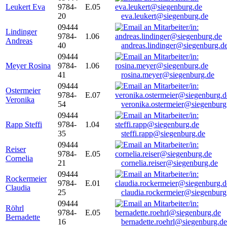
Leukert Eva
9784-
E.05
20
eva.leukert@siegenburg.de
09444
Lindinger
9784-
1.06
Andreas
40
andreas.lindinger@siegenburg.d
09444
Meyer Rosina
9784-
1.06
41
rosina.meyer@siegenburg.de
09444
Ostermeier
9784-
E.07
Veronika
54
veronika.ostermeier@siegenburg
09444
Rapp Steffi
9784-
1.04
35
steffi.rapp@siegenburg.de
09444
Reiser
9784-
E.05
Cornelia
21
cornelia.reiser@siegenburg.de
09444
Rockermeier
9784-
E.01
Claudia
25
claudia.rockermeier@siegenburg
09444
Röhrl
9784-
E.05
Bernadette
16
bernadette.roehrl@siegenburg.de