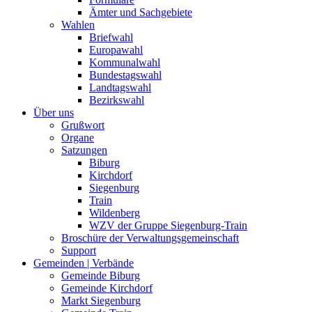
Ämter und Sachgebiete
Wahlen
Briefwahl
Europawahl
Kommunalwahl
Bundestagswahl
Landtagswahl
Bezirkswahl
Über uns
Grußwort
Organe
Satzungen
Biburg
Kirchdorf
Siegenburg
Train
Wildenberg
WZV der Gruppe Siegenburg-Train
Broschüre der Verwaltungsgemeinschaft
Support
Gemeinden | Verbände
Gemeinde Biburg
Gemeinde Kirchdorf
Markt Siegenburg