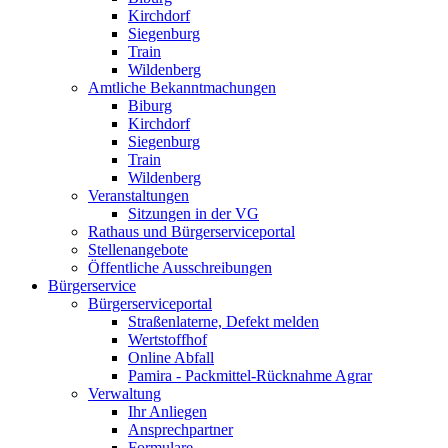
Kirchdorf
Siegenburg
Train
Wildenberg
Amtliche Bekanntmachungen
Biburg
Kirchdorf
Siegenburg
Train
Wildenberg
Veranstaltungen
Sitzungen in der VG
Rathaus und Bürgerserviceportal
Stellenangebote
Öffentliche Ausschreibungen
Bürgerservice
Bürgerserviceportal
Straßenlaterne, Defekt melden
Wertstoffhof
Online Abfall
Pamira - Packmittel-Rücknahme Agrar
Verwaltung
Ihr Anliegen
Ansprechpartner
Formulare