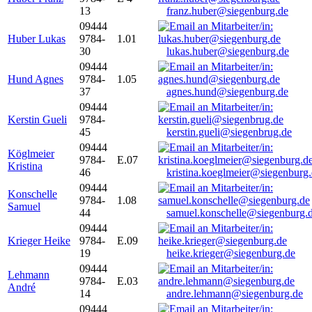
13
franz.huber@siegenburg.de
09444
Huber Lukas
9784-
1.01
30
lukas.huber@siegenburg.de
09444
Hund Agnes
9784-
1.05
37
agnes.hund@siegenburg.de
09444
Kerstin Gueli
9784-
45
kerstin.gueli@siegenbrug.de
09444
Köglmeier
9784-
E.07
Kristina
46
kristina.koeglmeier@siegenburg
09444
Konschelle
9784-
1.08
Samuel
44
samuel.konschelle@siegenburg.
09444
Krieger Heike
9784-
E.09
19
heike.krieger@siegenburg.de
09444
Lehmann
9784-
E.03
André
14
andre.lehmann@siegenburg.de
09444