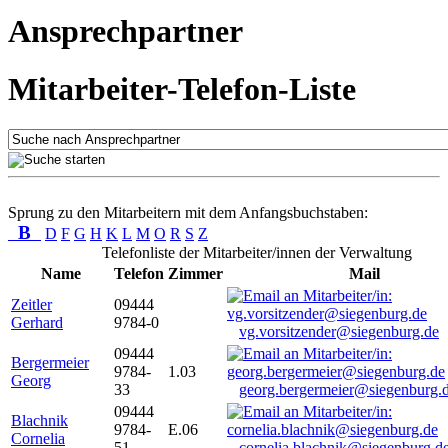
Ansprechpartner
Mitarbeiter-Telefon-Liste
Sprung zu den Mitarbeitern mit dem Anfangsbuchstaben:
B
D
F
G
H
K
L
M
O
R
S
Z
Telefonliste der Mitarbeiter/innen der Verwaltung
Name
Telefon
Zimmer
Mail
Zeitler
09444
Gerhard
9784-0
vg.vorsitzender@siegenburg.de
09444
Bergermeier
9784-
1.03
Georg
33
georg.bergermeier@siegenburg.
09444
Blachnik
9784-
E.06
Cornelia
51
cornelia.blachnik@siegenburg.d