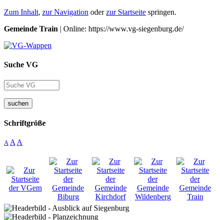
Zum Inhalt
,
zur Navigation
oder
zur Startseite
springen.
Gemeinde Train
| Online: https://www.vg-siegenburg.de/
Suche VG
suchen
Schriftgröße
A
A
A