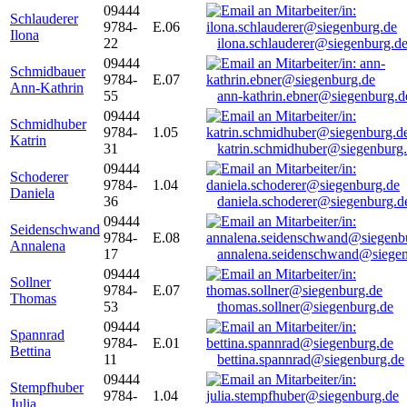
09444
Schlauderer
9784-
E.06
Ilona
22
ilona.schlauderer@siegenburg.d
09444
Schmidbauer
9784-
E.07
Ann-Kathrin
55
ann-kathrin.ebner@siegenburg.d
09444
Schmidhuber
9784-
1.05
Katrin
31
katrin.schmidhuber@siegenburg
09444
Schoderer
9784-
1.04
Daniela
36
daniela.schoderer@siegenburg.d
09444
Seidenschwand
9784-
E.08
Annalena
17
annalena.seidenschwand@siegen
09444
Sollner
9784-
E.07
Thomas
53
thomas.sollner@siegenburg.de
09444
Spannrad
9784-
E.01
Bettina
11
bettina.spannrad@siegenburg.de
09444
Stempfhuber
9784-
1.04
Julia