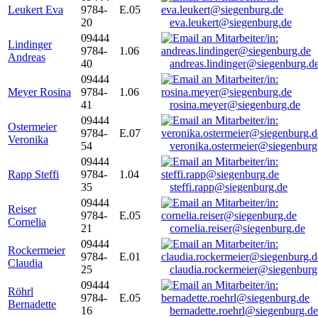
Leukert Eva
9784-
E.05
20
eva.leukert@siegenburg.de
09444
Lindinger
9784-
1.06
Andreas
40
andreas.lindinger@siegenburg.d
09444
Meyer Rosina
9784-
1.06
41
rosina.meyer@siegenburg.de
09444
Ostermeier
9784-
E.07
Veronika
54
veronika.ostermeier@siegenburg
09444
Rapp Steffi
9784-
1.04
35
steffi.rapp@siegenburg.de
09444
Reiser
9784-
E.05
Cornelia
21
cornelia.reiser@siegenburg.de
09444
Rockermeier
9784-
E.01
Claudia
25
claudia.rockermeier@siegenburg
09444
Röhrl
9784-
E.05
Bernadette
16
bernadette.roehrl@siegenburg.de