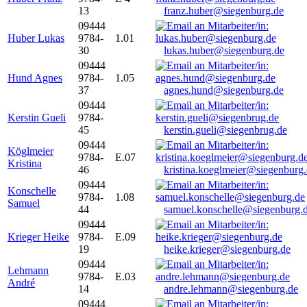
13
franz.huber@siegenburg.de
09444
Huber Lukas
9784-
1.01
30
lukas.huber@siegenburg.de
09444
Hund Agnes
9784-
1.05
37
agnes.hund@siegenburg.de
09444
Kerstin Gueli
9784-
45
kerstin.gueli@siegenbrug.de
09444
Köglmeier
9784-
E.07
Kristina
46
kristina.koeglmeier@siegenburg
09444
Konschelle
9784-
1.08
Samuel
44
samuel.konschelle@siegenburg.
09444
Krieger Heike
9784-
E.09
19
heike.krieger@siegenburg.de
09444
Lehmann
9784-
E.03
André
14
andre.lehmann@siegenburg.de
09444