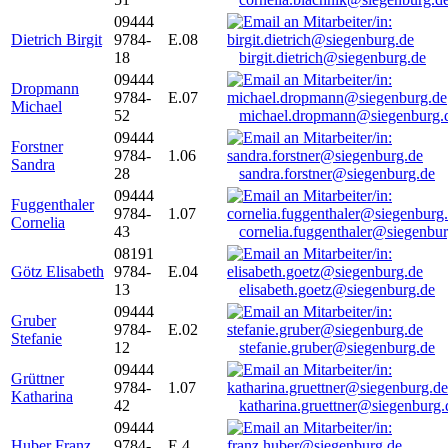
09444
Dietrich Birgit
9784-
E.08
18
birgit.dietrich@siegenburg.de
09444
Dropmann
9784-
E.07
Michael
52
michael.dropmann@siegenburg.
09444
Forstner
9784-
1.06
Sandra
28
sandra.forstner@siegenburg.de
09444
Fuggenthaler
9784-
1.07
Cornelia
43
cornelia.fuggenthaler@siegenbu
08191
Götz Elisabeth
9784-
E.04
13
elisabeth.goetz@siegenburg.de
09444
Gruber
9784-
E.02
Stefanie
12
stefanie.gruber@siegenburg.de
09444
Grüttner
9784-
1.07
Katharina
42
katharina.gruettner@siegenburg.
09444
Huber Franz
9784-
E 4