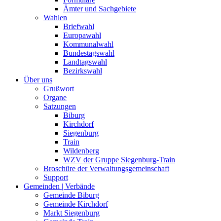
Ämter und Sachgebiete
Wahlen
Briefwahl
Europawahl
Kommunalwahl
Bundestagswahl
Landtagswahl
Bezirkswahl
Über uns
Grußwort
Organe
Satzungen
Biburg
Kirchdorf
Siegenburg
Train
Wildenberg
WZV der Gruppe Siegenburg-Train
Broschüre der Verwaltungsgemeinschaft
Support
Gemeinden | Verbände
Gemeinde Biburg
Gemeinde Kirchdorf
Markt Siegenburg