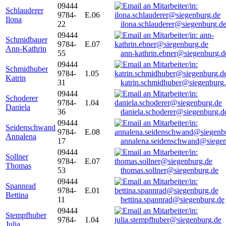
09444
Schlauderer
9784-
E.06
Ilona
22
ilona.schlauderer@siegenburg.d
09444
Schmidbauer
9784-
E.07
Ann-Kathrin
55
ann-kathrin.ebner@siegenburg.d
09444
Schmidhuber
9784-
1.05
Katrin
31
katrin.schmidhuber@siegenburg
09444
Schoderer
9784-
1.04
Daniela
36
daniela.schoderer@siegenburg.d
09444
Seidenschwand
9784-
E.08
Annalena
17
annalena.seidenschwand@siegen
09444
Sollner
9784-
E.07
Thomas
53
thomas.sollner@siegenburg.de
09444
Spannrad
9784-
E.01
Bettina
11
bettina.spannrad@siegenburg.de
09444
Stempfhuber
9784-
1.04
Julia