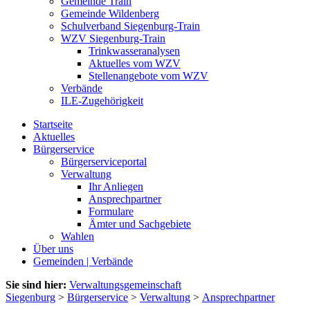
Gemeinde Train
Gemeinde Wildenberg
Schulverband Siegenburg-Train
WZV Siegenburg-Train
Trinkwasseranalysen
Aktuelles vom WZV
Stellenangebote vom WZV
Verbände
ILE-Zugehörigkeit
Startseite
Aktuelles
Bürgerservice
Bürgerserviceportal
Verwaltung
Ihr Anliegen
Ansprechpartner
Formulare
Ämter und Sachgebiete
Wahlen
Über uns
Gemeinden | Verbände
Sie sind hier:
Verwaltungsgemeinschaft
Siegenburg
>
Bürgerservice
>
Verwaltung
>
Ansprechpartner