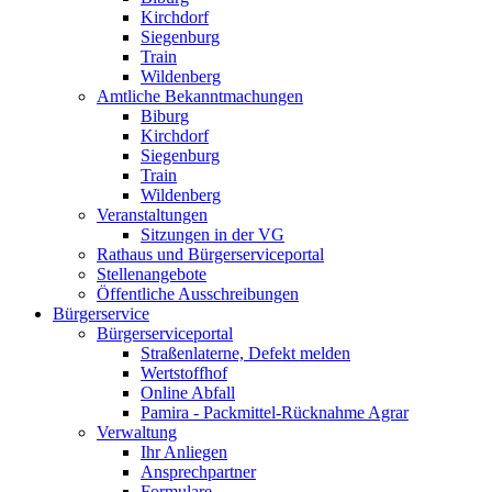
Kirchdorf
Siegenburg
Train
Wildenberg
Amtliche Bekanntmachungen
Biburg
Kirchdorf
Siegenburg
Train
Wildenberg
Veranstaltungen
Sitzungen in der VG
Rathaus und Bürgerserviceportal
Stellenangebote
Öffentliche Ausschreibungen
Bürgerservice
Bürgerserviceportal
Straßenlaterne, Defekt melden
Wertstoffhof
Online Abfall
Pamira - Packmittel-Rücknahme Agrar
Verwaltung
Ihr Anliegen
Ansprechpartner
Formulare