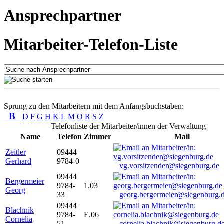
Ansprechpartner
Mitarbeiter-Telefon-Liste
Sprung zu den Mitarbeitern mit dem Anfangsbuchstaben:
B
D
F
G
H
K
L
M
O
R
S
Z
Telefonliste der Mitarbeiter/innen der Verwaltung
Name
Telefon
Zimmer
Mail
Zeitler
09444
Gerhard
9784-0
vg.vorsitzender@siegenburg.de
09444
Bergermeier
9784-
1.03
Georg
33
georg.bergermeier@siegenburg.
09444
Blachnik
9784-
E.06
Cornelia
51
cornelia.blachnik@siegenburg.d