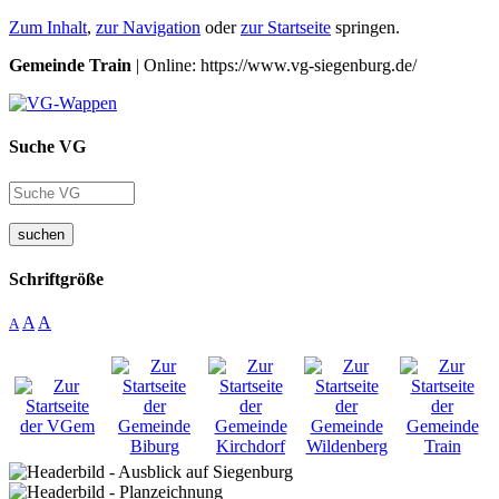
Zum Inhalt
,
zur Navigation
oder
zur Startseite
springen.
Gemeinde Train
| Online: https://www.vg-siegenburg.de/
Suche VG
suchen
Schriftgröße
A
A
A