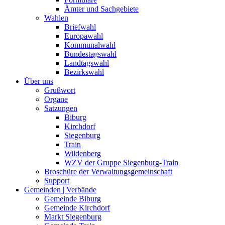
Ämter und Sachgebiete
Wahlen
Briefwahl
Europawahl
Kommunalwahl
Bundestagswahl
Landtagswahl
Bezirkswahl
Über uns
Grußwort
Organe
Satzungen
Biburg
Kirchdorf
Siegenburg
Train
Wildenberg
WZV der Gruppe Siegenburg-Train
Broschüre der Verwaltungsgemeinschaft
Support
Gemeinden | Verbände
Gemeinde Biburg
Gemeinde Kirchdorf
Markt Siegenburg