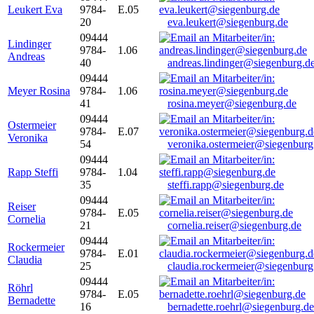
Leukert Eva
9784-
E.05
20
eva.leukert@siegenburg.de
09444
Lindinger
9784-
1.06
Andreas
40
andreas.lindinger@siegenburg.d
09444
Meyer Rosina
9784-
1.06
41
rosina.meyer@siegenburg.de
09444
Ostermeier
9784-
E.07
Veronika
54
veronika.ostermeier@siegenburg
09444
Rapp Steffi
9784-
1.04
35
steffi.rapp@siegenburg.de
09444
Reiser
9784-
E.05
Cornelia
21
cornelia.reiser@siegenburg.de
09444
Rockermeier
9784-
E.01
Claudia
25
claudia.rockermeier@siegenburg
09444
Röhrl
9784-
E.05
Bernadette
16
bernadette.roehrl@siegenburg.de