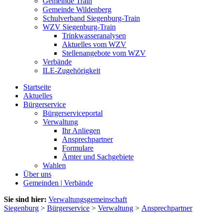
Gemeinde Train
Gemeinde Wildenberg
Schulverband Siegenburg-Train
WZV Siegenburg-Train
Trinkwasseranalysen
Aktuelles vom WZV
Stellenangebote vom WZV
Verbände
ILE-Zugehörigkeit
Startseite
Aktuelles
Bürgerservice
Bürgerserviceportal
Verwaltung
Ihr Anliegen
Ansprechpartner
Formulare
Ämter und Sachgebiete
Wahlen
Über uns
Gemeinden | Verbände
Sie sind hier:
Verwaltungsgemeinschaft
Siegenburg
>
Bürgerservice
>
Verwaltung
>
Ansprechpartner