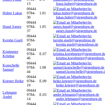
13
franz.huber@siegenburg.de
09444
Huber Lukas
9784-
1.01
30
lukas.huber@siegenburg.de
09444
Hund Agnes
9784-
1.05
37
agnes.hund@siegenburg.de
09444
Kerstin Gueli
9784-
45
kerstin.gueli@siegenbrug.de
09444
Köglmeier
9784-
E.07
Kristina
46
kristina.koeglmeier@siegenburg
09444
Konschelle
9784-
1.08
Samuel
44
samuel.konschelle@siegenburg.
09444
Krieger Heike
9784-
E.09
19
heike.krieger@siegenburg.de
09444
Lehmann
9784-
E.03
André
14
andre.lehmann@siegenburg.de
09444