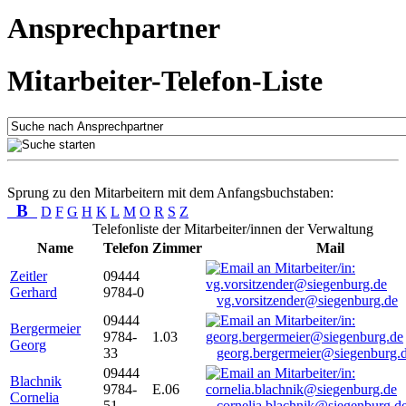
Ansprechpartner
Mitarbeiter-Telefon-Liste
Sprung zu den Mitarbeitern mit dem Anfangsbuchstaben:
B
D
F
G
H
K
L
M
O
R
S
Z
Telefonliste der Mitarbeiter/innen der Verwaltung
Name
Telefon
Zimmer
Mail
Zeitler
09444
Gerhard
9784-0
vg.vorsitzender@siegenburg.de
09444
Bergermeier
9784-
1.03
Georg
33
georg.bergermeier@siegenburg.
09444
Blachnik
9784-
E.06
Cornelia
51
cornelia.blachnik@siegenburg.d