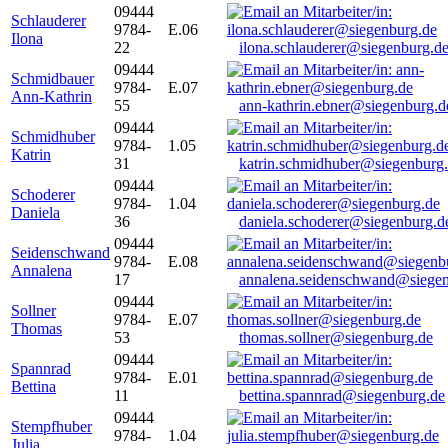
09444
Schlauderer
9784-
E.06
Ilona
22
ilona.schlauderer@siegenburg.d
09444
Schmidbauer
9784-
E.07
Ann-Kathrin
55
ann-kathrin.ebner@siegenburg.d
09444
Schmidhuber
9784-
1.05
Katrin
31
katrin.schmidhuber@siegenburg
09444
Schoderer
9784-
1.04
Daniela
36
daniela.schoderer@siegenburg.d
09444
Seidenschwand
9784-
E.08
Annalena
17
annalena.seidenschwand@siegen
09444
Sollner
9784-
E.07
Thomas
53
thomas.sollner@siegenburg.de
09444
Spannrad
9784-
E.01
Bettina
11
bettina.spannrad@siegenburg.de
09444
Stempfhuber
9784-
1.04
Julia