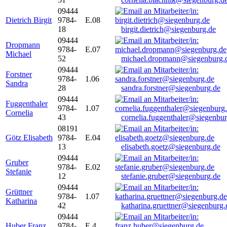
09444
Dietrich Birgit
9784-
E.08
18
birgit.dietrich@siegenburg.de
09444
Dropmann
9784-
E.07
Michael
52
michael.dropmann@siegenburg.
09444
Forstner
9784-
1.06
Sandra
28
sandra.forstner@siegenburg.de
09444
Fuggenthaler
9784-
1.07
Cornelia
43
cornelia.fuggenthaler@siegenbu
08191
Götz Elisabeth
9784-
E.04
13
elisabeth.goetz@siegenburg.de
09444
Gruber
9784-
E.02
Stefanie
12
stefanie.gruber@siegenburg.de
09444
Grüttner
9784-
1.07
Katharina
42
katharina.gruettner@siegenburg.
09444
Huber Franz
9784-
E 4