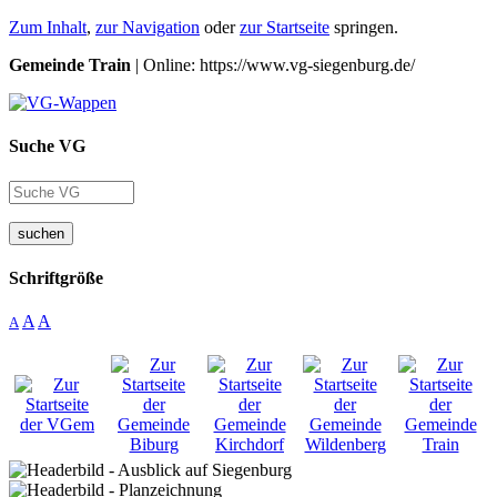
Zum Inhalt
,
zur Navigation
oder
zur Startseite
springen.
Gemeinde Train
| Online: https://www.vg-siegenburg.de/
Suche VG
suchen
Schriftgröße
A
A
A