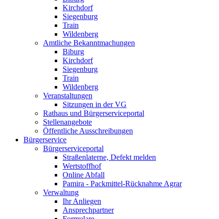
Kirchdorf
Siegenburg
Train
Wildenberg
Amtliche Bekanntmachungen
Biburg
Kirchdorf
Siegenburg
Train
Wildenberg
Veranstaltungen
Sitzungen in der VG
Rathaus und Bürgerserviceportal
Stellenangebote
Öffentliche Ausschreibungen
Bürgerservice
Bürgerserviceportal
Straßenlaterne, Defekt melden
Wertstoffhof
Online Abfall
Pamira - Packmittel-Rücknahme Agrar
Verwaltung
Ihr Anliegen
Ansprechpartner
Formulare