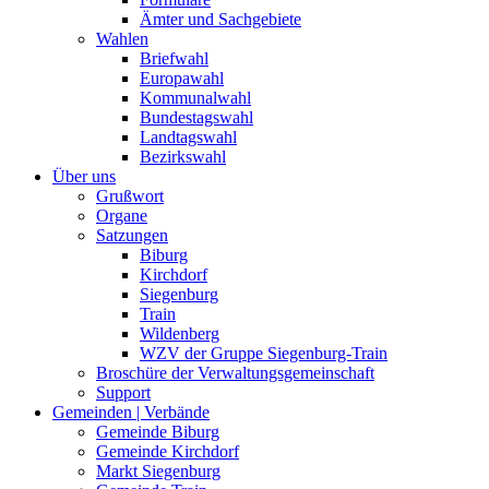
Ämter und Sachgebiete
Wahlen
Briefwahl
Europawahl
Kommunalwahl
Bundestagswahl
Landtagswahl
Bezirkswahl
Über uns
Grußwort
Organe
Satzungen
Biburg
Kirchdorf
Siegenburg
Train
Wildenberg
WZV der Gruppe Siegenburg-Train
Broschüre der Verwaltungsgemeinschaft
Support
Gemeinden | Verbände
Gemeinde Biburg
Gemeinde Kirchdorf
Markt Siegenburg