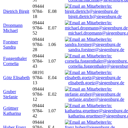
09444
Dietrich Birgit
9784-
E.08
18
birgit.dietrich@siegenburg.de
09444
Dropmann
9784-
E.07
Michael
52
michael.dropmann@siegenburg.
09444
Forstner
9784-
1.06
Sandra
28
sandra.forstner@siegenburg.de
09444
Fuggenthaler
9784-
1.07
Cornelia
43
cornelia.fuggenthaler@siegenbu
08191
Götz Elisabeth
9784-
E.04
13
elisabeth.goetz@siegenburg.de
09444
Gruber
9784-
E.02
Stefanie
12
stefanie.gruber@siegenburg.de
09444
Grüttner
9784-
1.07
Katharina
42
katharina.gruettner@siegenburg.
09444
Huber Franz
9784-
E 4