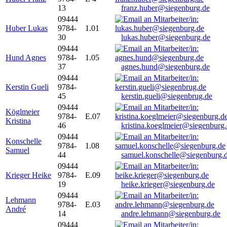
13
franz.huber@siegenburg.de
09444
Huber Lukas
9784-
1.01
30
lukas.huber@siegenburg.de
09444
Hund Agnes
9784-
1.05
37
agnes.hund@siegenburg.de
09444
Kerstin Gueli
9784-
45
kerstin.gueli@siegenbrug.de
09444
Köglmeier
9784-
E.07
Kristina
46
kristina.koeglmeier@siegenburg
09444
Konschelle
9784-
1.08
Samuel
44
samuel.konschelle@siegenburg.
09444
Krieger Heike
9784-
E.09
19
heike.krieger@siegenburg.de
09444
Lehmann
9784-
E.03
André
14
andre.lehmann@siegenburg.de
09444