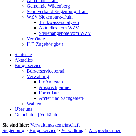
Gemeinde Train
Gemeinde Wildenberg
Schulverband Siegenburg-Train
WZV Siegenburg-Train
Trinkwasseranalysen
Aktuelles vom WZV
Stellenangebote vom WZV
Verbände
ILE-Zugehörigkeit
Startseite
Aktuelles
Bürgerservice
Bürgerserviceportal
Verwaltung
Ihr Anliegen
Ansprechpartner
Formulare
Ämter und Sachgebiete
Wahlen
Über uns
Gemeinden | Verbände
Sie sind hier:
Verwaltungsgemeinschaft
Siegenburg
>
Bürgerservice
>
Verwaltung
>
Ansprechpartner