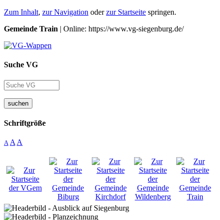
Zum Inhalt
,
zur Navigation
oder
zur Startseite
springen.
Gemeinde Train
| Online: https://www.vg-siegenburg.de/
Suche VG
suchen
Schriftgröße
A
A
A