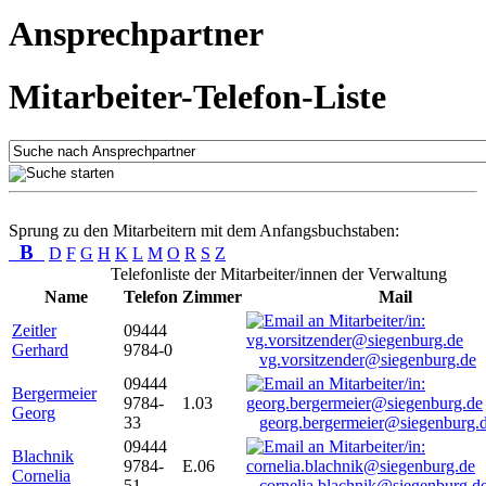
Ansprechpartner
Mitarbeiter-Telefon-Liste
Sprung zu den Mitarbeitern mit dem Anfangsbuchstaben:
B
D
F
G
H
K
L
M
O
R
S
Z
Telefonliste der Mitarbeiter/innen der Verwaltung
Name
Telefon
Zimmer
Mail
Zeitler
09444
Gerhard
9784-0
vg.vorsitzender@siegenburg.de
09444
Bergermeier
9784-
1.03
Georg
33
georg.bergermeier@siegenburg.
09444
Blachnik
9784-
E.06
Cornelia
51
cornelia.blachnik@siegenburg.d