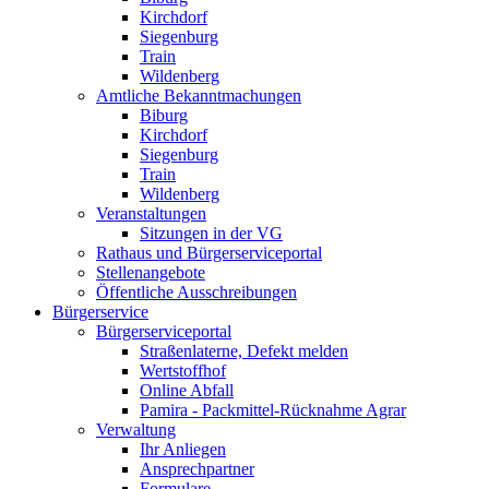
Kirchdorf
Siegenburg
Train
Wildenberg
Amtliche Bekanntmachungen
Biburg
Kirchdorf
Siegenburg
Train
Wildenberg
Veranstaltungen
Sitzungen in der VG
Rathaus und Bürgerserviceportal
Stellenangebote
Öffentliche Ausschreibungen
Bürgerservice
Bürgerserviceportal
Straßenlaterne, Defekt melden
Wertstoffhof
Online Abfall
Pamira - Packmittel-Rücknahme Agrar
Verwaltung
Ihr Anliegen
Ansprechpartner
Formulare