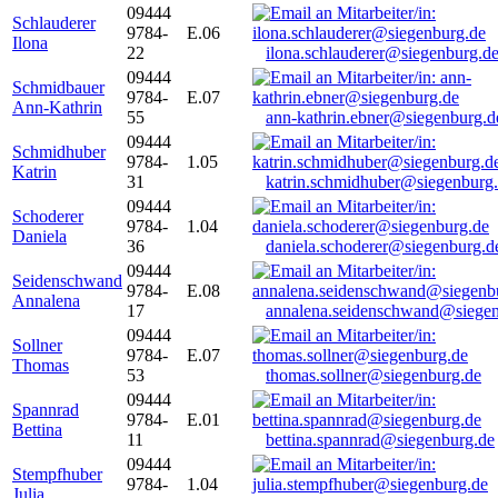
09444
Schlauderer
9784-
E.06
Ilona
22
ilona.schlauderer@siegenburg.d
09444
Schmidbauer
9784-
E.07
Ann-Kathrin
55
ann-kathrin.ebner@siegenburg.d
09444
Schmidhuber
9784-
1.05
Katrin
31
katrin.schmidhuber@siegenburg
09444
Schoderer
9784-
1.04
Daniela
36
daniela.schoderer@siegenburg.d
09444
Seidenschwand
9784-
E.08
Annalena
17
annalena.seidenschwand@siegen
09444
Sollner
9784-
E.07
Thomas
53
thomas.sollner@siegenburg.de
09444
Spannrad
9784-
E.01
Bettina
11
bettina.spannrad@siegenburg.de
09444
Stempfhuber
9784-
1.04
Julia