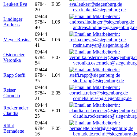
Leukert Eva
9784-
E.05
20
eva.leukert@siegenburg.de
09444
Lindinger
9784-
1.06
Andreas
40
andreas.lindinger@siegenburg.d
09444
Meyer Rosina
9784-
1.06
41
rosina.meyer@siegenburg.de
09444
Ostermeier
9784-
E.07
Veronika
54
veronika.ostermeier@siegenburg
09444
Rapp Steffi
9784-
1.04
35
steffi.rapp@siegenburg.de
09444
Reiser
9784-
E.05
Cornelia
21
cornelia.reiser@siegenburg.de
09444
Rockermeier
9784-
E.01
Claudia
25
claudia.rockermeier@siegenburg
09444
Röhrl
9784-
E.05
Bernadette
16
bernadette.roehrl@siegenburg.de