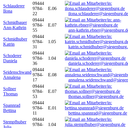
09444
Schlauderer
9784-
E.06
Ilona
22
ilona.schlauderer@siegenburg.d
09444
Schmidbauer
9784-
E.07
Ann-Kathrin
55
ann-kathrin.ebner@siegenburg.d
09444
Schmidhuber
9784-
1.05
Katrin
31
katrin.schmidhuber@siegenburg
09444
Schoderer
9784-
1.04
Daniela
36
daniela.schoderer@siegenburg.d
09444
Seidenschwand
9784-
E.08
Annalena
17
annalena.seidenschwand@siegen
09444
Sollner
9784-
E.07
Thomas
53
thomas.sollner@siegenburg.de
09444
Spannrad
9784-
E.01
Bettina
11
bettina.spannrad@siegenburg.de
09444
Stempfhuber
9784-
1.04
Julia