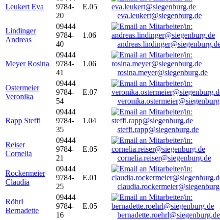
Leukert Eva
9784-
E.05
20
eva.leukert@siegenburg.de
09444
Lindinger
9784-
1.06
Andreas
40
andreas.lindinger@siegenburg.d
09444
Meyer Rosina
9784-
1.06
41
rosina.meyer@siegenburg.de
09444
Ostermeier
9784-
E.07
Veronika
54
veronika.ostermeier@siegenburg
09444
Rapp Steffi
9784-
1.04
35
steffi.rapp@siegenburg.de
09444
Reiser
9784-
E.05
Cornelia
21
cornelia.reiser@siegenburg.de
09444
Rockermeier
9784-
E.01
Claudia
25
claudia.rockermeier@siegenburg
09444
Röhrl
9784-
E.05
Bernadette
16
bernadette.roehrl@siegenburg.de