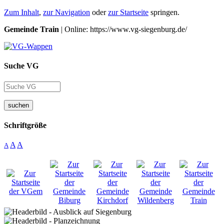
Zum Inhalt
,
zur Navigation
oder
zur Startseite
springen.
Gemeinde Train
| Online: https://www.vg-siegenburg.de/
Suche VG
suchen
Schriftgröße
A
A
A