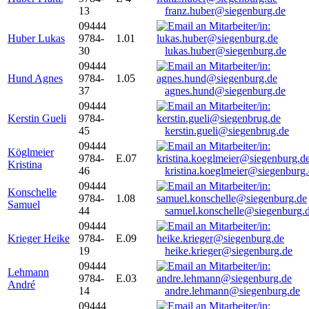
13
franz.huber@siegenburg.de
09444
Huber Lukas
9784-
1.01
30
lukas.huber@siegenburg.de
09444
Hund Agnes
9784-
1.05
37
agnes.hund@siegenburg.de
09444
Kerstin Gueli
9784-
45
kerstin.gueli@siegenbrug.de
09444
Köglmeier
9784-
E.07
Kristina
46
kristina.koeglmeier@siegenburg
09444
Konschelle
9784-
1.08
Samuel
44
samuel.konschelle@siegenburg.
09444
Krieger Heike
9784-
E.09
19
heike.krieger@siegenburg.de
09444
Lehmann
9784-
E.03
André
14
andre.lehmann@siegenburg.de
09444