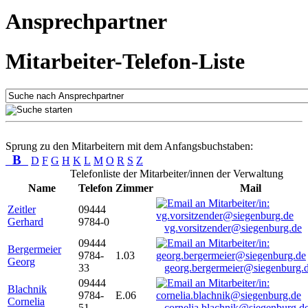
Ansprechpartner
Mitarbeiter-Telefon-Liste
Sprung zu den Mitarbeitern mit dem Anfangsbuchstaben:
B
D
F
G
H
K
L
M
O
R
S
Z
Telefonliste der Mitarbeiter/innen der Verwaltung
Name
Telefon
Zimmer
Mail
Zeitler
09444
Gerhard
9784-0
vg.vorsitzender@siegenburg.de
09444
Bergermeier
9784-
1.03
Georg
33
georg.bergermeier@siegenburg.
09444
Blachnik
9784-
E.06
Cornelia
51
cornelia.blachnik@siegenburg.d