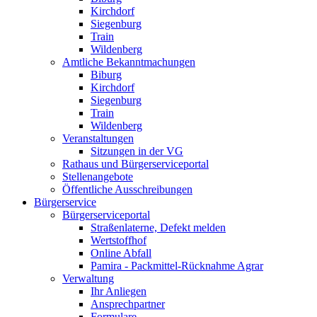
Kirchdorf
Siegenburg
Train
Wildenberg
Amtliche Bekanntmachungen
Biburg
Kirchdorf
Siegenburg
Train
Wildenberg
Veranstaltungen
Sitzungen in der VG
Rathaus und Bürgerserviceportal
Stellenangebote
Öffentliche Ausschreibungen
Bürgerservice
Bürgerserviceportal
Straßenlaterne, Defekt melden
Wertstoffhof
Online Abfall
Pamira - Packmittel-Rücknahme Agrar
Verwaltung
Ihr Anliegen
Ansprechpartner
Formulare