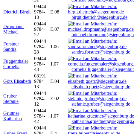
09444
Dietrich Birgit
9784-
E.08
18
birgit.dietrich@siegenburg.de
09444
Dropmann
9784-
E.07
Michael
52
michael.dropmann@siegenburg.
09444
Forstner
9784-
1.06
Sandra
28
sandra.forstner@siegenburg.de
09444
Fuggenthaler
9784-
1.07
Cornelia
43
cornelia.fuggenthaler@siegenbu
08191
Götz Elisabeth
9784-
E.04
13
elisabeth.goetz@siegenburg.de
09444
Gruber
9784-
E.02
Stefanie
12
stefanie.gruber@siegenburg.de
09444
Grüttner
9784-
1.07
Katharina
42
katharina.gruettner@siegenburg.
09444
Huber Franz
9784-
E 4