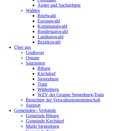
Ämter und Sachgebiete
Wahlen
Briefwahl
Europawahl
Kommunalwahl
Bundestagswahl
Landtagswahl
Bezirkswahl
Über uns
Grußwort
Organe
Satzungen
Biburg
Kirchdorf
Siegenburg
Train
Wildenberg
WZV der Gruppe Siegenburg-Train
Broschüre der Verwaltungsgemeinschaft
Support
Gemeinden | Verbände
Gemeinde Biburg
Gemeinde Kirchdorf
Markt Siegenburg