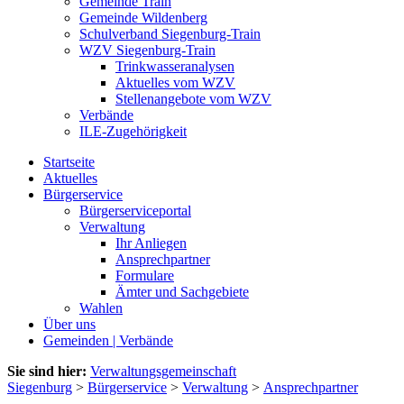
Gemeinde Train
Gemeinde Wildenberg
Schulverband Siegenburg-Train
WZV Siegenburg-Train
Trinkwasseranalysen
Aktuelles vom WZV
Stellenangebote vom WZV
Verbände
ILE-Zugehörigkeit
Startseite
Aktuelles
Bürgerservice
Bürgerserviceportal
Verwaltung
Ihr Anliegen
Ansprechpartner
Formulare
Ämter und Sachgebiete
Wahlen
Über uns
Gemeinden | Verbände
Sie sind hier:
Verwaltungsgemeinschaft
Siegenburg
>
Bürgerservice
>
Verwaltung
>
Ansprechpartner