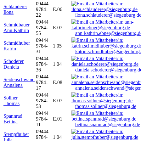
09444
Schlauderer
9784-
E.06
Ilona
22
ilona.schlauderer@siegenburg.d
09444
Schmidbauer
9784-
E.07
Ann-Kathrin
55
ann-kathrin.ebner@siegenburg.d
09444
Schmidhuber
9784-
1.05
Katrin
31
katrin.schmidhuber@siegenburg
09444
Schoderer
9784-
1.04
Daniela
36
daniela.schoderer@siegenburg.d
09444
Seidenschwand
9784-
E.08
Annalena
17
annalena.seidenschwand@siegen
09444
Sollner
9784-
E.07
Thomas
53
thomas.sollner@siegenburg.de
09444
Spannrad
9784-
E.01
Bettina
11
bettina.spannrad@siegenburg.de
09444
Stempfhuber
9784-
1.04
Julia