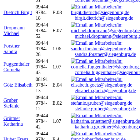
09444
Dietrich Birgit
9784-
E.08
18
birgit.dietrich@siegenburg.de
09444
Dropmann
9784-
E.07
Michael
52
michael.dropmann@siegenburg.
09444
Forstner
9784-
1.06
Sandra
28
sandra.forstner@siegenburg.de
09444
Fuggenthaler
9784-
1.07
Cornelia
43
cornelia.fuggenthaler@siegenbu
08191
Götz Elisabeth
9784-
E.04
13
elisabeth.goetz@siegenburg.de
09444
Gruber
9784-
E.02
Stefanie
12
stefanie.gruber@siegenburg.de
09444
Grüttner
9784-
1.07
Katharina
42
katharina.gruettner@siegenburg.
09444
Huber Franz
9784-
E 4