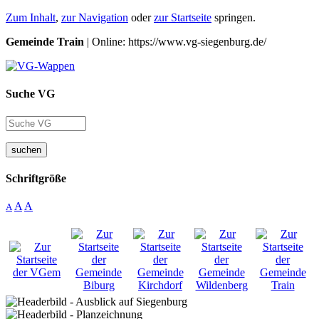
Zum Inhalt
,
zur Navigation
oder
zur Startseite
springen.
Gemeinde Train
| Online: https://www.vg-siegenburg.de/
Suche VG
suchen
Schriftgröße
A
A
A