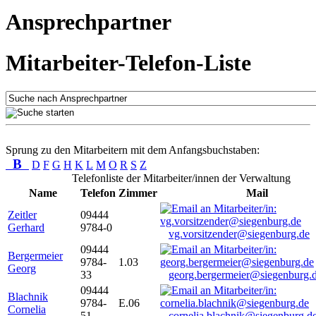
Ansprechpartner
Mitarbeiter-Telefon-Liste
Sprung zu den Mitarbeitern mit dem Anfangsbuchstaben:
B
D
F
G
H
K
L
M
O
R
S
Z
Telefonliste der Mitarbeiter/innen der Verwaltung
Name
Telefon
Zimmer
Mail
Zeitler
09444
Gerhard
9784-0
vg.vorsitzender@siegenburg.de
09444
Bergermeier
9784-
1.03
Georg
33
georg.bergermeier@siegenburg.
09444
Blachnik
9784-
E.06
Cornelia
51
cornelia.blachnik@siegenburg.d