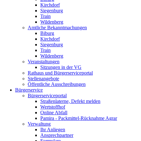
Kirchdorf
Siegenburg
Train
Wildenberg
Amtliche Bekanntmachungen
Biburg
Kirchdorf
Siegenburg
Train
Wildenberg
Veranstaltungen
Sitzungen in der VG
Rathaus und Bürgerserviceportal
Stellenangebote
Öffentliche Ausschreibungen
Bürgerservice
Bürgerserviceportal
Straßenlaterne, Defekt melden
Wertstoffhof
Online Abfall
Pamira - Packmittel-Rücknahme Agrar
Verwaltung
Ihr Anliegen
Ansprechpartner
Formulare