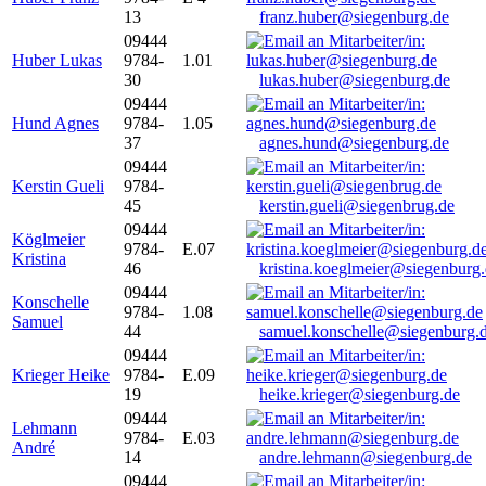
13
franz.huber@siegenburg.de
09444
Huber Lukas
9784-
1.01
30
lukas.huber@siegenburg.de
09444
Hund Agnes
9784-
1.05
37
agnes.hund@siegenburg.de
09444
Kerstin Gueli
9784-
45
kerstin.gueli@siegenbrug.de
09444
Köglmeier
9784-
E.07
Kristina
46
kristina.koeglmeier@siegenburg
09444
Konschelle
9784-
1.08
Samuel
44
samuel.konschelle@siegenburg.
09444
Krieger Heike
9784-
E.09
19
heike.krieger@siegenburg.de
09444
Lehmann
9784-
E.03
André
14
andre.lehmann@siegenburg.de
09444