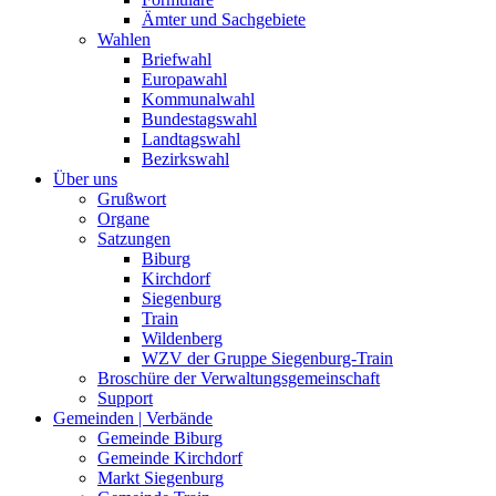
Ämter und Sachgebiete
Wahlen
Briefwahl
Europawahl
Kommunalwahl
Bundestagswahl
Landtagswahl
Bezirkswahl
Über uns
Grußwort
Organe
Satzungen
Biburg
Kirchdorf
Siegenburg
Train
Wildenberg
WZV der Gruppe Siegenburg-Train
Broschüre der Verwaltungsgemeinschaft
Support
Gemeinden | Verbände
Gemeinde Biburg
Gemeinde Kirchdorf
Markt Siegenburg