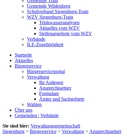
Gemeinde Train
Gemeinde Wildenberg
Schulverband Siegenburg-Train
WZV Siegenburg-Train
Trinkwasseranalysen
Aktuelles vom WZV
Stellenangebote vom WZV
Verbände
ILE-Zugehörigkeit
Startseite
Aktuelles
Bürgerservice
Bürgerserviceportal
Verwaltung
Ihr Anliegen
Ansprechpartner
Formulare
Ämter und Sachgebiete
Wahlen
Über uns
Gemeinden | Verbände
Sie sind hier:
Verwaltungsgemeinschaft
Siegenburg
>
Bürgerservice
>
Verwaltung
>
Ansprechpartner