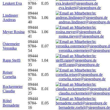
Leukert Eva
9784-
E.05
20
eva.leukert@siegenburg.de
09444
Lindinger
9784-
1.06
Andreas
40
andreas.lindinger@siegenburg.d
09444
Meyer Rosina
9784-
1.06
41
rosina.meyer@siegenburg.de
09444
Ostermeier
9784-
E.07
Veronika
54
veronika.ostermeier@siegenburg
09444
Rapp Steffi
9784-
1.04
35
steffi.rapp@siegenburg.de
09444
Reiser
9784-
E.05
Cornelia
21
cornelia.reiser@siegenburg.de
09444
Rockermeier
9784-
E.01
Claudia
25
claudia.rockermeier@siegenburg
09444
Röhrl
9784-
E.05
Bernadette
16
bernadette.roehrl@siegenburg.de