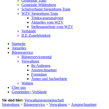
Gemeinde Train
Gemeinde Wildenberg
Schulverband Siegenburg-Train
WZV Siegenburg-Train
Trinkwasseranalysen
Aktuelles vom WZV
Stellenangebote vom WZV
Verbände
ILE-Zugehörigkeit
Startseite
Aktuelles
Bürgerservice
Bürgerserviceportal
Verwaltung
Ihr Anliegen
Ansprechpartner
Formulare
Ämter und Sachgebiete
Wahlen
Über uns
Gemeinden | Verbände
Sie sind hier:
Verwaltungsgemeinschaft
Siegenburg
>
Bürgerservice
>
Verwaltung
>
Ansprechpartner