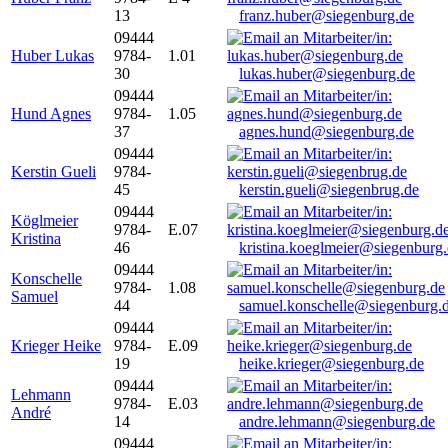
13
franz.huber@siegenburg.de
09444
Huber Lukas
9784-
1.01
30
lukas.huber@siegenburg.de
09444
Hund Agnes
9784-
1.05
37
agnes.hund@siegenburg.de
09444
Kerstin Gueli
9784-
45
kerstin.gueli@siegenbrug.de
09444
Köglmeier
9784-
E.07
Kristina
46
kristina.koeglmeier@siegenburg
09444
Konschelle
9784-
1.08
Samuel
44
samuel.konschelle@siegenburg.
09444
Krieger Heike
9784-
E.09
19
heike.krieger@siegenburg.de
09444
Lehmann
9784-
E.03
André
14
andre.lehmann@siegenburg.de
09444