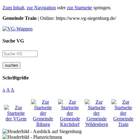
Zum Inhalt
,
zur Navigation
oder
zur Startseite
springen.
Gemeinde Train
| Online: https://www.vg-siegenburg.de/
Suche VG
suchen
Schriftgröße
A
A
A