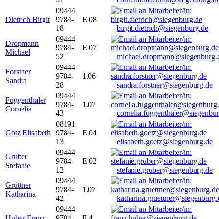
09444
Dietrich Birgit
9784-
E.08
18
birgit.dietrich@siegenburg.de
09444
Dropmann
9784-
E.07
Michael
52
michael.dropmann@siegenburg.
09444
Forstner
9784-
1.06
Sandra
28
sandra.forstner@siegenburg.de
09444
Fuggenthaler
9784-
1.07
Cornelia
43
cornelia.fuggenthaler@siegenbu
08191
Götz Elisabeth
9784-
E.04
13
elisabeth.goetz@siegenburg.de
09444
Gruber
9784-
E.02
Stefanie
12
stefanie.gruber@siegenburg.de
09444
Grüttner
9784-
1.07
Katharina
42
katharina.gruettner@siegenburg.
09444
Huber Franz
9784-
E 4