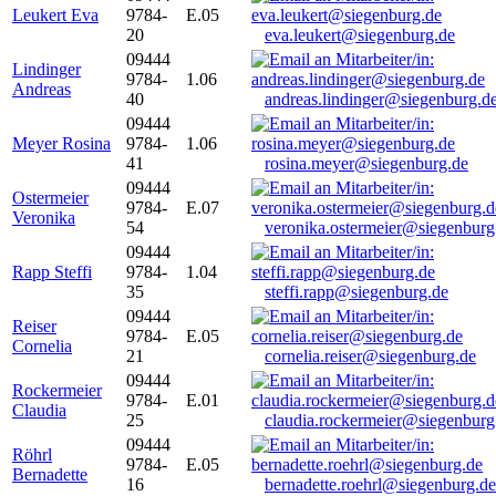
Leukert Eva
9784-
E.05
20
eva.leukert@siegenburg.de
09444
Lindinger
9784-
1.06
Andreas
40
andreas.lindinger@siegenburg.d
09444
Meyer Rosina
9784-
1.06
41
rosina.meyer@siegenburg.de
09444
Ostermeier
9784-
E.07
Veronika
54
veronika.ostermeier@siegenburg
09444
Rapp Steffi
9784-
1.04
35
steffi.rapp@siegenburg.de
09444
Reiser
9784-
E.05
Cornelia
21
cornelia.reiser@siegenburg.de
09444
Rockermeier
9784-
E.01
Claudia
25
claudia.rockermeier@siegenburg
09444
Röhrl
9784-
E.05
Bernadette
16
bernadette.roehrl@siegenburg.de