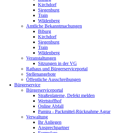
Kirchdorf
Siegenburg
Train
Wildenberg
Amtliche Bekanntmachungen
Biburg
Kirchdorf
Siegenburg
Train
Wildenberg
Veranstaltungen
Sitzungen in der VG
Rathaus und Bürgerserviceportal
Stellenangebote
Öffentliche Ausschreibungen
Bürgerservice
Bürgerserviceportal
Straßenlaterne, Defekt melden
Wertstoffhof
Online Abfall
Pamira - Packmittel-Rücknahme Agrar
Verwaltung
Ihr Anliegen
Ansprechpartner
Formulare