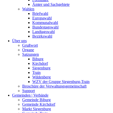
Ämter und Sachgebiete
Wahlen
Briefwahl
Europawahl
Kommunalwahl
Bundestagswahl
Landtagswahl
Bezirkswahl
Über uns
Grußwort
Organe
Satzungen
Biburg
Kirchdorf
Siegenburg
Train
Wildenberg
WZV der Gruppe Siegenburg-Train
Broschüre der Verwaltungsgemeinschaft
Support
Gemeinden | Verbände
Gemeinde Biburg
Gemeinde Kirchdorf
Markt Siegenburg