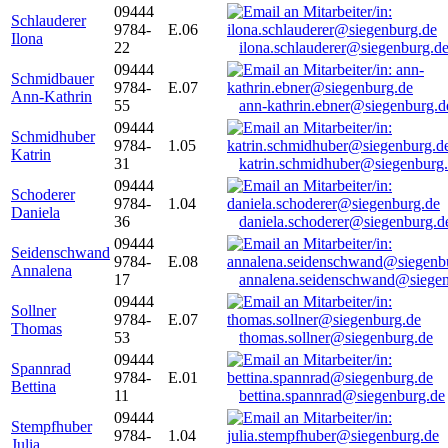
09444
Schlauderer
9784-
E.06
Ilona
22
ilona.schlauderer@siegenburg.d
09444
Schmidbauer
9784-
E.07
Ann-Kathrin
55
ann-kathrin.ebner@siegenburg.d
09444
Schmidhuber
9784-
1.05
Katrin
31
katrin.schmidhuber@siegenburg
09444
Schoderer
9784-
1.04
Daniela
36
daniela.schoderer@siegenburg.d
09444
Seidenschwand
9784-
E.08
Annalena
17
annalena.seidenschwand@siegen
09444
Sollner
9784-
E.07
Thomas
53
thomas.sollner@siegenburg.de
09444
Spannrad
9784-
E.01
Bettina
11
bettina.spannrad@siegenburg.de
09444
Stempfhuber
9784-
1.04
Julia