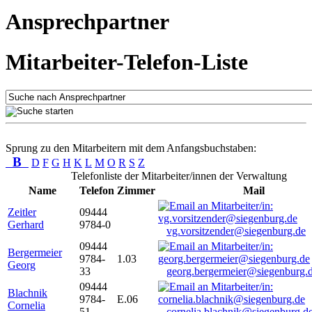
Ansprechpartner
Mitarbeiter-Telefon-Liste
Sprung zu den Mitarbeitern mit dem Anfangsbuchstaben:
B
D
F
G
H
K
L
M
O
R
S
Z
Telefonliste der Mitarbeiter/innen der Verwaltung
Name
Telefon
Zimmer
Mail
Zeitler
09444
Gerhard
9784-0
vg.vorsitzender@siegenburg.de
09444
Bergermeier
9784-
1.03
Georg
33
georg.bergermeier@siegenburg.
09444
Blachnik
9784-
E.06
Cornelia
51
cornelia.blachnik@siegenburg.d