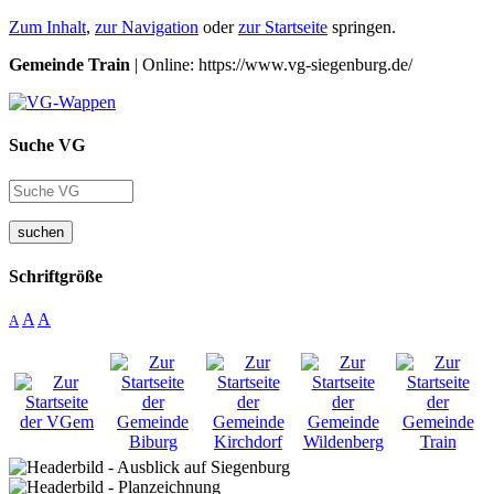
Zum Inhalt
,
zur Navigation
oder
zur Startseite
springen.
Gemeinde Train
| Online: https://www.vg-siegenburg.de/
Suche VG
suchen
Schriftgröße
A
A
A