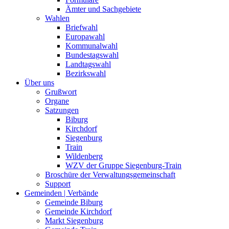
Ämter und Sachgebiete
Wahlen
Briefwahl
Europawahl
Kommunalwahl
Bundestagswahl
Landtagswahl
Bezirkswahl
Über uns
Grußwort
Organe
Satzungen
Biburg
Kirchdorf
Siegenburg
Train
Wildenberg
WZV der Gruppe Siegenburg-Train
Broschüre der Verwaltungsgemeinschaft
Support
Gemeinden | Verbände
Gemeinde Biburg
Gemeinde Kirchdorf
Markt Siegenburg