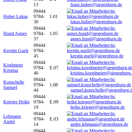
13
franz.huber@siegenburg.de
09444
Huber Lukas
9784-
1.01
30
lukas.huber@siegenburg.de
09444
Hund Agnes
9784-
1.05
37
agnes.hund@siegenburg.de
09444
Kerstin Gueli
9784-
45
kerstin.gueli@siegenbrug.de
09444
Köglmeier
9784-
E.07
Kristina
46
kristina.koeglmeier@siegenburg
09444
Konschelle
9784-
1.08
Samuel
44
samuel.konschelle@siegenburg.
09444
Krieger Heike
9784-
E.09
19
heike.krieger@siegenburg.de
09444
Lehmann
9784-
E.03
André
14
andre.lehmann@siegenburg.de
09444