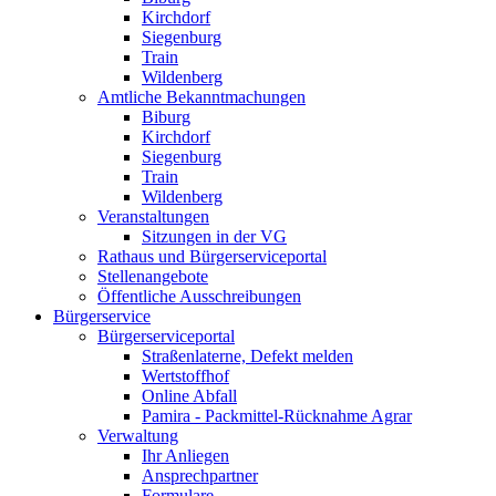
Kirchdorf
Siegenburg
Train
Wildenberg
Amtliche Bekanntmachungen
Biburg
Kirchdorf
Siegenburg
Train
Wildenberg
Veranstaltungen
Sitzungen in der VG
Rathaus und Bürgerserviceportal
Stellenangebote
Öffentliche Ausschreibungen
Bürgerservice
Bürgerserviceportal
Straßenlaterne, Defekt melden
Wertstoffhof
Online Abfall
Pamira - Packmittel-Rücknahme Agrar
Verwaltung
Ihr Anliegen
Ansprechpartner
Formulare