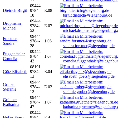
09444
Dietrich Birgit
9784-
E.08
18
birgit.dietrich@siegenburg.de
09444
Dropmann
9784-
E.07
Michael
52
michael.dropmann@siegenburg.
09444
Forstner
9784-
1.06
Sandra
28
sandra.forstner@siegenburg.de
09444
Fuggenthaler
9784-
1.07
Cornelia
43
cornelia.fuggenthaler@siegenbu
08191
Götz Elisabeth
9784-
E.04
13
elisabeth.goetz@siegenburg.de
09444
Gruber
9784-
E.02
Stefanie
12
stefanie.gruber@siegenburg.de
09444
Grüttner
9784-
1.07
Katharina
42
katharina.gruettner@siegenburg.
09444
Huber Franz
9784-
E 4