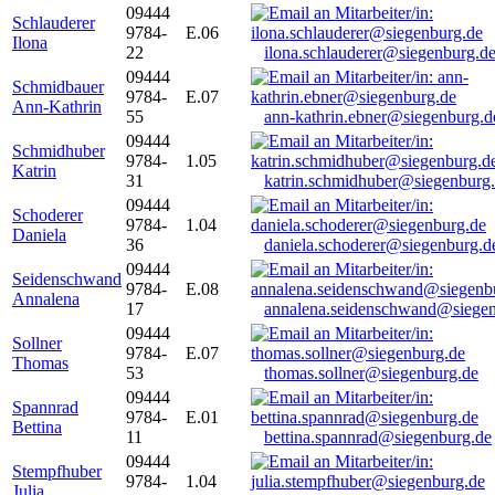
09444
Schlauderer
9784-
E.06
Ilona
22
ilona.schlauderer@siegenburg.d
09444
Schmidbauer
9784-
E.07
Ann-Kathrin
55
ann-kathrin.ebner@siegenburg.d
09444
Schmidhuber
9784-
1.05
Katrin
31
katrin.schmidhuber@siegenburg
09444
Schoderer
9784-
1.04
Daniela
36
daniela.schoderer@siegenburg.d
09444
Seidenschwand
9784-
E.08
Annalena
17
annalena.seidenschwand@siegen
09444
Sollner
9784-
E.07
Thomas
53
thomas.sollner@siegenburg.de
09444
Spannrad
9784-
E.01
Bettina
11
bettina.spannrad@siegenburg.de
09444
Stempfhuber
9784-
1.04
Julia