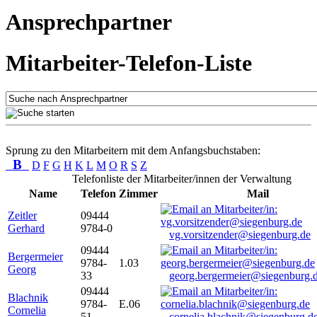
Ansprechpartner
Mitarbeiter-Telefon-Liste
Sprung zu den Mitarbeitern mit dem Anfangsbuchstaben:
B
D
F
G
H
K
L
M
O
R
S
Z
Telefonliste der Mitarbeiter/innen der Verwaltung
Name
Telefon
Zimmer
Mail
Zeitler
09444
Gerhard
9784-0
vg.vorsitzender@siegenburg.de
09444
Bergermeier
9784-
1.03
Georg
33
georg.bergermeier@siegenburg.
09444
Blachnik
9784-
E.06
Cornelia
51
cornelia.blachnik@siegenburg.d