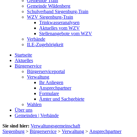
Gemeinde Train
Gemeinde Wildenberg
Schulverband Siegenburg-Train
WZV Siegenburg-Train
Trinkwasseranalysen
Aktuelles vom WZV
Stellenangebote vom WZV
Verbände
ILE-Zugehörigkeit
Startseite
Aktuelles
Bürgerservice
Bürgerserviceportal
Verwaltung
Ihr Anliegen
Ansprechpartner
Formulare
Ämter und Sachgebiete
Wahlen
Über uns
Gemeinden | Verbände
Sie sind hier:
Verwaltungsgemeinschaft
Siegenburg
>
Bürgerservice
>
Verwaltung
>
Ansprechpartner