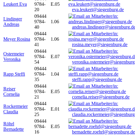
Leukert Eva
9784-
E.05
20
eva.leukert@siegenburg.de
09444
Lindinger
9784-
1.06
Andreas
40
andreas.lindinger@siegenburg.d
09444
Meyer Rosina
9784-
1.06
41
rosina.meyer@siegenburg.de
09444
Ostermeier
9784-
E.07
Veronika
54
veronika.ostermeier@siegenburg
09444
Rapp Steffi
9784-
1.04
35
steffi.rapp@siegenburg.de
09444
Reiser
9784-
E.05
Cornelia
21
cornelia.reiser@siegenburg.de
09444
Rockermeier
9784-
E.01
Claudia
25
claudia.rockermeier@siegenburg
09444
Röhrl
9784-
E.05
Bernadette
16
bernadette.roehrl@siegenburg.de