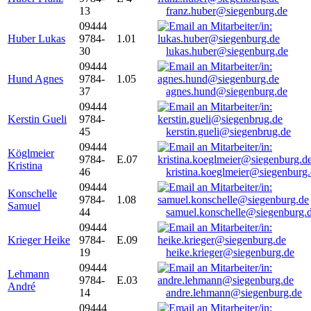
13
franz.huber@siegenburg.de
09444
Huber Lukas
9784-
1.01
30
lukas.huber@siegenburg.de
09444
Hund Agnes
9784-
1.05
37
agnes.hund@siegenburg.de
09444
Kerstin Gueli
9784-
45
kerstin.gueli@siegenbrug.de
09444
Köglmeier
9784-
E.07
Kristina
46
kristina.koeglmeier@siegenburg
09444
Konschelle
9784-
1.08
Samuel
44
samuel.konschelle@siegenburg.
09444
Krieger Heike
9784-
E.09
19
heike.krieger@siegenburg.de
09444
Lehmann
9784-
E.03
André
14
andre.lehmann@siegenburg.de
09444