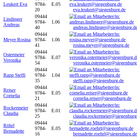
Leukert Eva
9784-
E.05
20
eva.leukert@siegenburg.de
09444
Lindinger
9784-
1.06
Andreas
40
andreas.lindinger@siegenburg.d
09444
Meyer Rosina
9784-
1.06
41
rosina.meyer@siegenburg.de
09444
Ostermeier
9784-
E.07
Veronika
54
veronika.ostermeier@siegenburg
09444
Rapp Steffi
9784-
1.04
35
steffi.rapp@siegenburg.de
09444
Reiser
9784-
E.05
Cornelia
21
cornelia.reiser@siegenburg.de
09444
Rockermeier
9784-
E.01
Claudia
25
claudia.rockermeier@siegenburg
09444
Röhrl
9784-
E.05
Bernadette
16
bernadette.roehrl@siegenburg.de