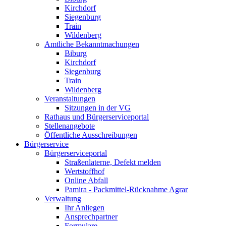
Kirchdorf
Siegenburg
Train
Wildenberg
Amtliche Bekanntmachungen
Biburg
Kirchdorf
Siegenburg
Train
Wildenberg
Veranstaltungen
Sitzungen in der VG
Rathaus und Bürgerserviceportal
Stellenangebote
Öffentliche Ausschreibungen
Bürgerservice
Bürgerserviceportal
Straßenlaterne, Defekt melden
Wertstoffhof
Online Abfall
Pamira - Packmittel-Rücknahme Agrar
Verwaltung
Ihr Anliegen
Ansprechpartner
Formulare