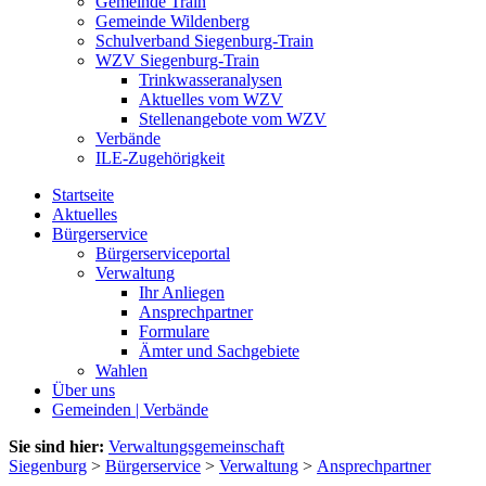
Gemeinde Train
Gemeinde Wildenberg
Schulverband Siegenburg-Train
WZV Siegenburg-Train
Trinkwasseranalysen
Aktuelles vom WZV
Stellenangebote vom WZV
Verbände
ILE-Zugehörigkeit
Startseite
Aktuelles
Bürgerservice
Bürgerserviceportal
Verwaltung
Ihr Anliegen
Ansprechpartner
Formulare
Ämter und Sachgebiete
Wahlen
Über uns
Gemeinden | Verbände
Sie sind hier:
Verwaltungsgemeinschaft
Siegenburg
>
Bürgerservice
>
Verwaltung
>
Ansprechpartner