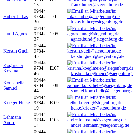
13
franz.huber@siegenburg.de
09444
Huber Lukas
9784-
1.01
30
lukas.huber@siegenburg.de
09444
Hund Agnes
9784-
1.05
37
agnes.hund@siegenburg.de
09444
Kerstin Gueli
9784-
45
kerstin.gueli@siegenbrug.de
09444
Köglmeier
9784-
E.07
Kristina
46
kristina.koeglmeier@siegenburg
09444
Konschelle
9784-
1.08
Samuel
44
samuel.konschelle@siegenburg.
09444
Krieger Heike
9784-
E.09
19
heike.krieger@siegenburg.de
09444
Lehmann
9784-
E.03
André
14
andre.lehmann@siegenburg.de
09444