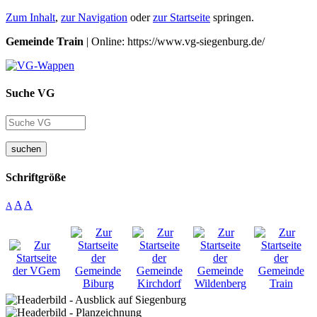
Zum Inhalt
,
zur Navigation
oder
zur Startseite
springen.
Gemeinde Train
| Online: https://www.vg-siegenburg.de/
Suche VG
suchen
Schriftgröße
A
A
A