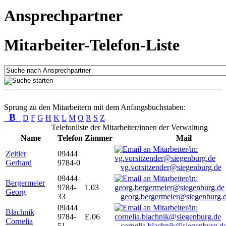
Ansprechpartner
Mitarbeiter-Telefon-Liste
Sprung zu den Mitarbeitern mit dem Anfangsbuchstaben:
B
D
F
G
H
K
L
M
O
R
S
Z
Telefonliste der Mitarbeiter/innen der Verwaltung
Name
Telefon
Zimmer
Mail
Zeitler
09444
Gerhard
9784-0
vg.vorsitzender@siegenburg.de
09444
Bergermeier
9784-
1.03
Georg
33
georg.bergermeier@siegenburg.
09444
Blachnik
9784-
E.06
Cornelia
51
cornelia.blachnik@siegenburg.d