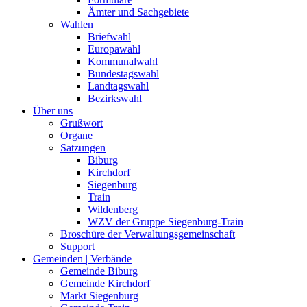
Ämter und Sachgebiete
Wahlen
Briefwahl
Europawahl
Kommunalwahl
Bundestagswahl
Landtagswahl
Bezirkswahl
Über uns
Grußwort
Organe
Satzungen
Biburg
Kirchdorf
Siegenburg
Train
Wildenberg
WZV der Gruppe Siegenburg-Train
Broschüre der Verwaltungsgemeinschaft
Support
Gemeinden | Verbände
Gemeinde Biburg
Gemeinde Kirchdorf
Markt Siegenburg