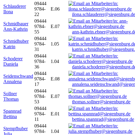
09444
Schlauderer
9784-
E.06
Ilona
22
ilona.schlauderer@siegenburg.d
09444
Schmidbauer
9784-
E.07
Ann-Kathrin
55
ann-kathrin.ebner@siegenburg.d
09444
Schmidhuber
9784-
1.05
Katrin
31
katrin.schmidhuber@siegenburg
09444
Schoderer
9784-
1.04
Daniela
36
daniela.schoderer@siegenburg.d
09444
Seidenschwand
9784-
E.08
Annalena
17
annalena.seidenschwand@siegen
09444
Sollner
9784-
E.07
Thomas
53
thomas.sollner@siegenburg.de
09444
Spannrad
9784-
E.01
Bettina
11
bettina.spannrad@siegenburg.de
09444
Stempfhuber
9784-
1.04
Julia