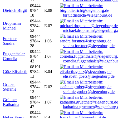
09444
Dietrich Birgit
9784-
E.08
18
birgit.dietrich@siegenburg.de
09444
Dropmann
9784-
E.07
Michael
52
michael.dropmann@siegenburg.
09444
Forstner
9784-
1.06
Sandra
28
sandra.forstner@siegenburg.de
09444
Fuggenthaler
9784-
1.07
Cornelia
43
cornelia.fuggenthaler@siegenbu
08191
Götz Elisabeth
9784-
E.04
13
elisabeth.goetz@siegenburg.de
09444
Gruber
9784-
E.02
Stefanie
12
stefanie.gruber@siegenburg.de
09444
Grüttner
9784-
1.07
Katharina
42
katharina.gruettner@siegenburg.
09444
Huber Franz
9784-
E 4