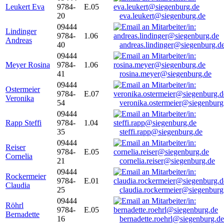
Leukert Eva
9784-
E.05
20
eva.leukert@siegenburg.de
09444
Lindinger
9784-
1.06
Andreas
40
andreas.lindinger@siegenburg.d
09444
Meyer Rosina
9784-
1.06
41
rosina.meyer@siegenburg.de
09444
Ostermeier
9784-
E.07
Veronika
54
veronika.ostermeier@siegenburg
09444
Rapp Steffi
9784-
1.04
35
steffi.rapp@siegenburg.de
09444
Reiser
9784-
E.05
Cornelia
21
cornelia.reiser@siegenburg.de
09444
Rockermeier
9784-
E.01
Claudia
25
claudia.rockermeier@siegenburg
09444
Röhrl
9784-
E.05
Bernadette
16
bernadette.roehrl@siegenburg.de