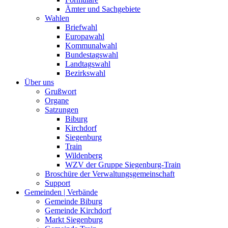
Ämter und Sachgebiete
Wahlen
Briefwahl
Europawahl
Kommunalwahl
Bundestagswahl
Landtagswahl
Bezirkswahl
Über uns
Grußwort
Organe
Satzungen
Biburg
Kirchdorf
Siegenburg
Train
Wildenberg
WZV der Gruppe Siegenburg-Train
Broschüre der Verwaltungsgemeinschaft
Support
Gemeinden | Verbände
Gemeinde Biburg
Gemeinde Kirchdorf
Markt Siegenburg