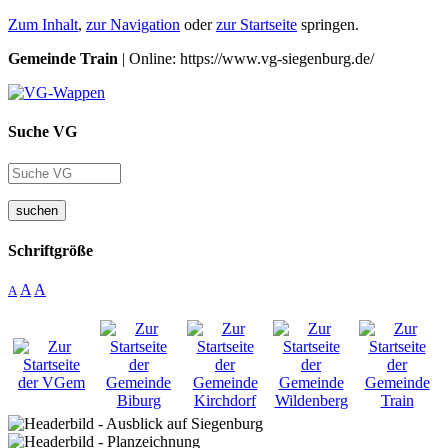
Zum Inhalt
,
zur Navigation
oder
zur Startseite
springen.
Gemeinde Train
| Online: https://www.vg-siegenburg.de/
Suche VG
suchen
Schriftgröße
A
A
A