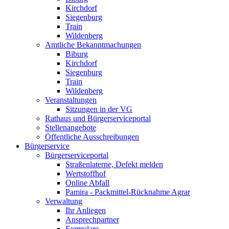
Kirchdorf
Siegenburg
Train
Wildenberg
Amtliche Bekanntmachungen
Biburg
Kirchdorf
Siegenburg
Train
Wildenberg
Veranstaltungen
Sitzungen in der VG
Rathaus und Bürgerserviceportal
Stellenangebote
Öffentliche Ausschreibungen
Bürgerservice
Bürgerserviceportal
Straßenlaterne, Defekt melden
Wertstoffhof
Online Abfall
Pamira - Packmittel-Rücknahme Agrar
Verwaltung
Ihr Anliegen
Ansprechpartner
Formulare