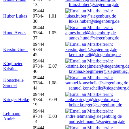
13
franz.huber@siegenburg.de
09444
Huber Lukas
9784-
1.01
30
lukas.huber@siegenburg.de
09444
Hund Agnes
9784-
1.05
37
agnes.hund@siegenburg.de
09444
Kerstin Gueli
9784-
45
kerstin.gueli@siegenbrug.de
09444
Köglmeier
9784-
E.07
Kristina
46
kristina.koeglmeier@siegenburg
09444
Konschelle
9784-
1.08
Samuel
44
samuel.konschelle@siegenburg.
09444
Krieger Heike
9784-
E.09
19
heike.krieger@siegenburg.de
09444
Lehmann
9784-
E.03
André
14
andre.lehmann@siegenburg.de
09444