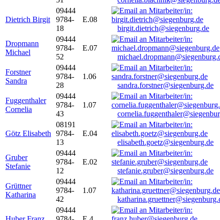
09444
Dietrich Birgit
9784-
E.08
18
birgit.dietrich@siegenburg.de
09444
Dropmann
9784-
E.07
Michael
52
michael.dropmann@siegenburg.
09444
Forstner
9784-
1.06
Sandra
28
sandra.forstner@siegenburg.de
09444
Fuggenthaler
9784-
1.07
Cornelia
43
cornelia.fuggenthaler@siegenbu
08191
Götz Elisabeth
9784-
E.04
13
elisabeth.goetz@siegenburg.de
09444
Gruber
9784-
E.02
Stefanie
12
stefanie.gruber@siegenburg.de
09444
Grüttner
9784-
1.07
Katharina
42
katharina.gruettner@siegenburg.
09444
Huber Franz
9784-
E 4