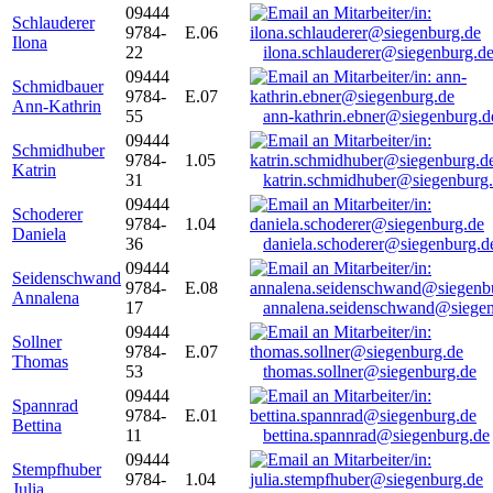
09444
Schlauderer
9784-
E.06
Ilona
22
ilona.schlauderer@siegenburg.d
09444
Schmidbauer
9784-
E.07
Ann-Kathrin
55
ann-kathrin.ebner@siegenburg.d
09444
Schmidhuber
9784-
1.05
Katrin
31
katrin.schmidhuber@siegenburg
09444
Schoderer
9784-
1.04
Daniela
36
daniela.schoderer@siegenburg.d
09444
Seidenschwand
9784-
E.08
Annalena
17
annalena.seidenschwand@siegen
09444
Sollner
9784-
E.07
Thomas
53
thomas.sollner@siegenburg.de
09444
Spannrad
9784-
E.01
Bettina
11
bettina.spannrad@siegenburg.de
09444
Stempfhuber
9784-
1.04
Julia