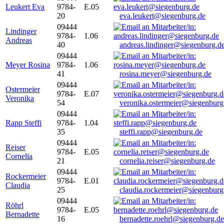
Leukert Eva
9784-
E.05
20
eva.leukert@siegenburg.de
09444
Lindinger
9784-
1.06
Andreas
40
andreas.lindinger@siegenburg.d
09444
Meyer Rosina
9784-
1.06
41
rosina.meyer@siegenburg.de
09444
Ostermeier
9784-
E.07
Veronika
54
veronika.ostermeier@siegenburg
09444
Rapp Steffi
9784-
1.04
35
steffi.rapp@siegenburg.de
09444
Reiser
9784-
E.05
Cornelia
21
cornelia.reiser@siegenburg.de
09444
Rockermeier
9784-
E.01
Claudia
25
claudia.rockermeier@siegenburg
09444
Röhrl
9784-
E.05
Bernadette
16
bernadette.roehrl@siegenburg.de