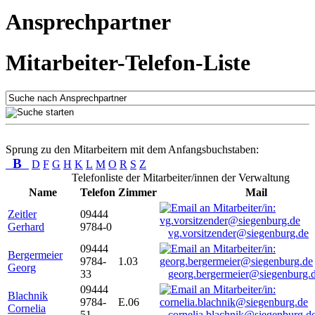
Ansprechpartner
Mitarbeiter-Telefon-Liste
Sprung zu den Mitarbeitern mit dem Anfangsbuchstaben:
B
D
F
G
H
K
L
M
O
R
S
Z
Telefonliste der Mitarbeiter/innen der Verwaltung
Name
Telefon
Zimmer
Mail
Zeitler
09444
Gerhard
9784-0
vg.vorsitzender@siegenburg.de
09444
Bergermeier
9784-
1.03
Georg
33
georg.bergermeier@siegenburg.
09444
Blachnik
9784-
E.06
Cornelia
51
cornelia.blachnik@siegenburg.d