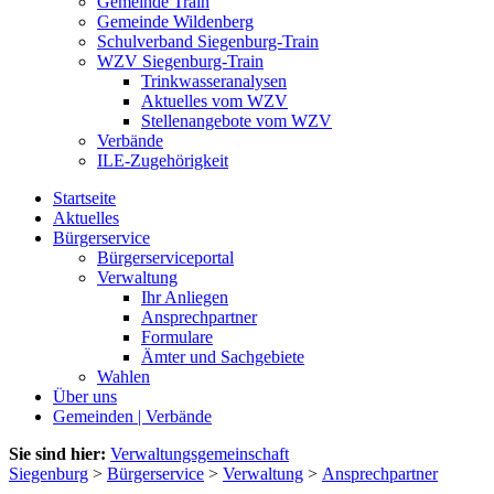
Gemeinde Train
Gemeinde Wildenberg
Schulverband Siegenburg-Train
WZV Siegenburg-Train
Trinkwasseranalysen
Aktuelles vom WZV
Stellenangebote vom WZV
Verbände
ILE-Zugehörigkeit
Startseite
Aktuelles
Bürgerservice
Bürgerserviceportal
Verwaltung
Ihr Anliegen
Ansprechpartner
Formulare
Ämter und Sachgebiete
Wahlen
Über uns
Gemeinden | Verbände
Sie sind hier:
Verwaltungsgemeinschaft
Siegenburg
>
Bürgerservice
>
Verwaltung
>
Ansprechpartner