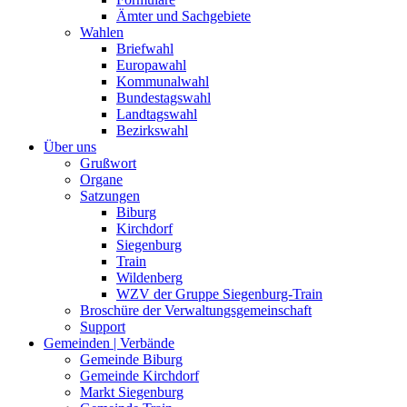
Ämter und Sachgebiete
Wahlen
Briefwahl
Europawahl
Kommunalwahl
Bundestagswahl
Landtagswahl
Bezirkswahl
Über uns
Grußwort
Organe
Satzungen
Biburg
Kirchdorf
Siegenburg
Train
Wildenberg
WZV der Gruppe Siegenburg-Train
Broschüre der Verwaltungsgemeinschaft
Support
Gemeinden | Verbände
Gemeinde Biburg
Gemeinde Kirchdorf
Markt Siegenburg