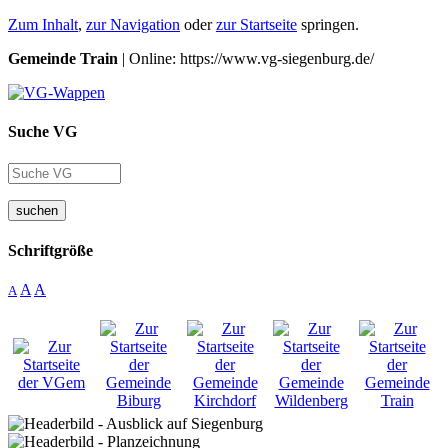
Zum Inhalt
,
zur Navigation
oder
zur Startseite
springen.
Gemeinde Train
| Online: https://www.vg-siegenburg.de/
Suche VG
suchen
Schriftgröße
A
A
A