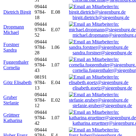
09444
Dietrich Birgit
9784-
E.08
18
birgit.dietrich@siegenburg.de
09444
Dropmann
9784-
E.07
Michael
52
michael.dropmann@siegenburg.
09444
Forstner
9784-
1.06
Sandra
28
sandra.forstner@siegenburg.de
09444
Fuggenthaler
9784-
1.07
Cornelia
43
cornelia.fuggenthaler@siegenbu
08191
Götz Elisabeth
9784-
E.04
13
elisabeth.goetz@siegenburg.de
09444
Gruber
9784-
E.02
Stefanie
12
stefanie.gruber@siegenburg.de
09444
Grüttner
9784-
1.07
Katharina
42
katharina.gruettner@siegenburg.
09444
Huber Franz
9784-
E 4