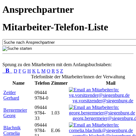
Ansprechpartner
Mitarbeiter-Telefon-Liste
Sprung zu den Mitarbeitern mit dem Anfangsbuchstaben:
B
D
F
G
H
K
L
M
O
R
S
Z
Telefonliste der Mitarbeiter/innen der Verwaltung
Name
Telefon
Zimmer
Mail
Zeitler
09444
Gerhard
9784-0
vg.vorsitzender@siegenburg.de
09444
Bergermeier
9784-
1.03
Georg
33
georg.bergermeier@siegenburg.
09444
Blachnik
9784-
E.06
Cornelia
51
cornelia.blachnik@siegenburg.d