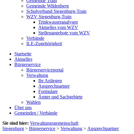
Gemeinde Train
Gemeinde Wildenberg
Schulverband Siegenburg-Train
WZV Siegenburg-Train
Trinkwasseranalysen
Aktuelles vom WZV
Stellenangebote vom WZV
Verbände
ILE-Zugehörigkeit
Startseite
Aktuelles
Bürgerservice
Bürgerserviceportal
Verwaltung
Ihr Anliegen
Ansprechpartner
Formulare
Ämter und Sachgebiete
Wahlen
Über uns
Gemeinden | Verbände
Sie sind hier:
Verwaltungsgemeinschaft
Siegenburg
>
Bürgerservice
>
Verwaltung
>
Ansprechpartner