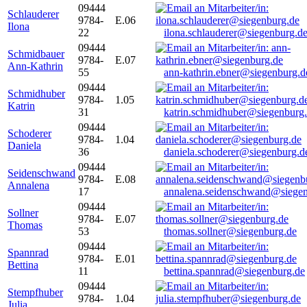
09444
Schlauderer
9784-
E.06
Ilona
22
ilona.schlauderer@siegenburg.d
09444
Schmidbauer
9784-
E.07
Ann-Kathrin
55
ann-kathrin.ebner@siegenburg.d
09444
Schmidhuber
9784-
1.05
Katrin
31
katrin.schmidhuber@siegenburg
09444
Schoderer
9784-
1.04
Daniela
36
daniela.schoderer@siegenburg.d
09444
Seidenschwand
9784-
E.08
Annalena
17
annalena.seidenschwand@siegen
09444
Sollner
9784-
E.07
Thomas
53
thomas.sollner@siegenburg.de
09444
Spannrad
9784-
E.01
Bettina
11
bettina.spannrad@siegenburg.de
09444
Stempfhuber
9784-
1.04
Julia