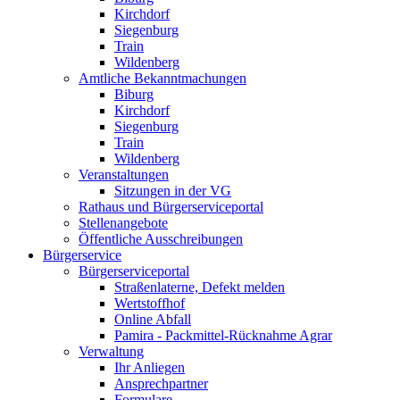
Kirchdorf
Siegenburg
Train
Wildenberg
Amtliche Bekanntmachungen
Biburg
Kirchdorf
Siegenburg
Train
Wildenberg
Veranstaltungen
Sitzungen in der VG
Rathaus und Bürgerserviceportal
Stellenangebote
Öffentliche Ausschreibungen
Bürgerservice
Bürgerserviceportal
Straßenlaterne, Defekt melden
Wertstoffhof
Online Abfall
Pamira - Packmittel-Rücknahme Agrar
Verwaltung
Ihr Anliegen
Ansprechpartner
Formulare