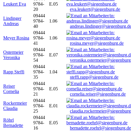
Leukert Eva
9784-
E.05
20
eva.leukert@siegenburg.de
09444
Lindinger
9784-
1.06
Andreas
40
andreas.lindinger@siegenburg.d
09444
Meyer Rosina
9784-
1.06
41
rosina.meyer@siegenburg.de
09444
Ostermeier
9784-
E.07
Veronika
54
veronika.ostermeier@siegenburg
09444
Rapp Steffi
9784-
1.04
35
steffi.rapp@siegenburg.de
09444
Reiser
9784-
E.05
Cornelia
21
cornelia.reiser@siegenburg.de
09444
Rockermeier
9784-
E.01
Claudia
25
claudia.rockermeier@siegenburg
09444
Röhrl
9784-
E.05
Bernadette
16
bernadette.roehrl@siegenburg.de