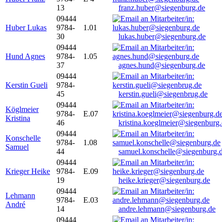
13
franz.huber@siegenburg.de
09444
Huber Lukas
9784-
1.01
30
lukas.huber@siegenburg.de
09444
Hund Agnes
9784-
1.05
37
agnes.hund@siegenburg.de
09444
Kerstin Gueli
9784-
45
kerstin.gueli@siegenbrug.de
09444
Köglmeier
9784-
E.07
Kristina
46
kristina.koeglmeier@siegenburg
09444
Konschelle
9784-
1.08
Samuel
44
samuel.konschelle@siegenburg.
09444
Krieger Heike
9784-
E.09
19
heike.krieger@siegenburg.de
09444
Lehmann
9784-
E.03
André
14
andre.lehmann@siegenburg.de
09444