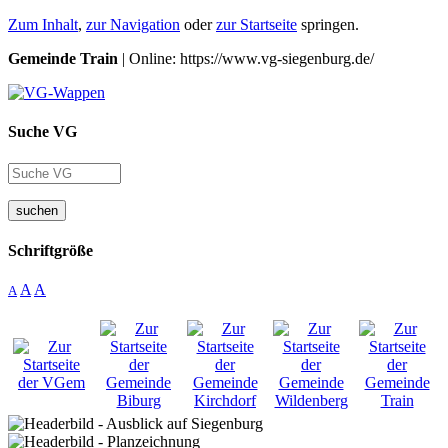
Zum Inhalt
,
zur Navigation
oder
zur Startseite
springen.
Gemeinde Train
| Online: https://www.vg-siegenburg.de/
Suche VG
suchen
Schriftgröße
A
A
A