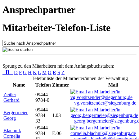
Ansprechpartner
Mitarbeiter-Telefon-Liste
Sprung zu den Mitarbeitern mit dem Anfangsbuchstaben:
B
D
F
G
H
K
L
M
O
R
S
Z
Telefonliste der Mitarbeiter/innen der Verwaltung
Name
Telefon
Zimmer
Mail
Zeitler
09444
Gerhard
9784-0
vg.vorsitzender@siegenburg.de
09444
Bergermeier
9784-
1.03
Georg
33
georg.bergermeier@siegenburg.
09444
Blachnik
9784-
E.06
Cornelia
51
cornelia.blachnik@siegenburg.d