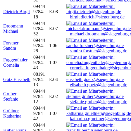
09444
Dietrich Birgit
9784-
E.08
18
birgit.dietrich@siegenburg.de
09444
Dropmann
9784-
E.07
Michael
52
michael.dropmann@siegenburg.
09444
Forstner
9784-
1.06
Sandra
28
sandra.forstner@siegenburg.de
09444
Fuggenthaler
9784-
1.07
Cornelia
43
cornelia.fuggenthaler@siegenbu
08191
Götz Elisabeth
9784-
E.04
13
elisabeth.goetz@siegenburg.de
09444
Gruber
9784-
E.02
Stefanie
12
stefanie.gruber@siegenburg.de
09444
Grüttner
9784-
1.07
Katharina
42
katharina.gruettner@siegenburg.
09444
Huber Franz
9784-
E 4