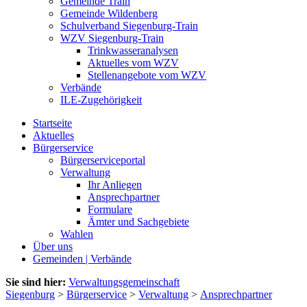
Gemeinde Train
Gemeinde Wildenberg
Schulverband Siegenburg-Train
WZV Siegenburg-Train
Trinkwasseranalysen
Aktuelles vom WZV
Stellenangebote vom WZV
Verbände
ILE-Zugehörigkeit
Startseite
Aktuelles
Bürgerservice
Bürgerserviceportal
Verwaltung
Ihr Anliegen
Ansprechpartner
Formulare
Ämter und Sachgebiete
Wahlen
Über uns
Gemeinden | Verbände
Sie sind hier:
Verwaltungsgemeinschaft
Siegenburg
>
Bürgerservice
>
Verwaltung
>
Ansprechpartner