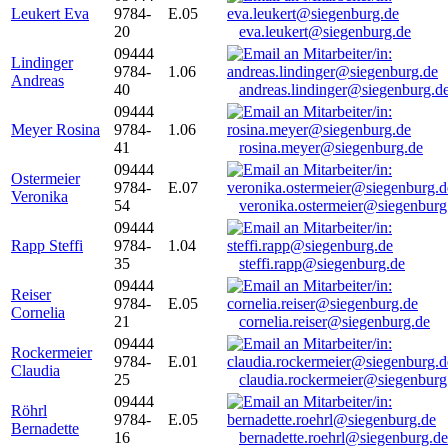
Leukert Eva
9784-
E.05
20
eva.leukert@siegenburg.de
09444
Lindinger
9784-
1.06
Andreas
40
andreas.lindinger@siegenburg.d
09444
Meyer Rosina
9784-
1.06
41
rosina.meyer@siegenburg.de
09444
Ostermeier
9784-
E.07
Veronika
54
veronika.ostermeier@siegenburg
09444
Rapp Steffi
9784-
1.04
35
steffi.rapp@siegenburg.de
09444
Reiser
9784-
E.05
Cornelia
21
cornelia.reiser@siegenburg.de
09444
Rockermeier
9784-
E.01
Claudia
25
claudia.rockermeier@siegenburg
09444
Röhrl
9784-
E.05
Bernadette
16
bernadette.roehrl@siegenburg.de