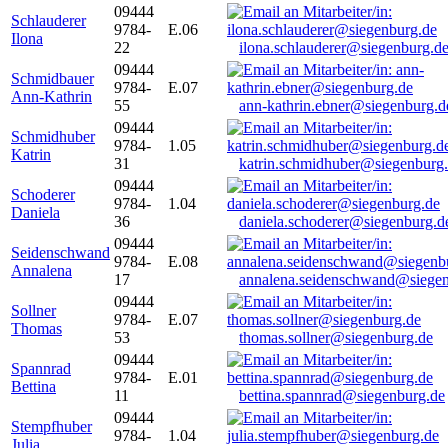
09444
Schlauderer
9784-
E.06
Ilona
22
ilona.schlauderer@siegenburg.d
09444
Schmidbauer
9784-
E.07
Ann-Kathrin
55
ann-kathrin.ebner@siegenburg.d
09444
Schmidhuber
9784-
1.05
Katrin
31
katrin.schmidhuber@siegenburg
09444
Schoderer
9784-
1.04
Daniela
36
daniela.schoderer@siegenburg.d
09444
Seidenschwand
9784-
E.08
Annalena
17
annalena.seidenschwand@siegen
09444
Sollner
9784-
E.07
Thomas
53
thomas.sollner@siegenburg.de
09444
Spannrad
9784-
E.01
Bettina
11
bettina.spannrad@siegenburg.de
09444
Stempfhuber
9784-
1.04
Julia