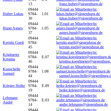
13
franz.huber@siegenburg.de
09444
Huber Lukas
9784-
1.01
30
lukas.huber@siegenburg.de
09444
Hund Agnes
9784-
1.05
37
agnes.hund@siegenburg.de
09444
Kerstin Gueli
9784-
45
kerstin.gueli@siegenbrug.de
09444
Köglmeier
9784-
E.07
Kristina
46
kristina.koeglmeier@siegenburg
09444
Konschelle
9784-
1.08
Samuel
44
samuel.konschelle@siegenburg.
09444
Krieger Heike
9784-
E.09
19
heike.krieger@siegenburg.de
09444
Lehmann
9784-
E.03
André
14
andre.lehmann@siegenburg.de
09444