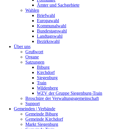
Ämter und Sachgebiete
Wahlen
Briefwahl
Europawahl
Kommunalwahl
Bundestagswahl
Landtagswahl
Bezirkswahl
Über uns
Grußwort
Organe
Satzungen
Biburg
Kirchdorf
Siegenburg
Train
Wildenberg
WZV der Gruppe Siegenburg-Train
Broschüre der Verwaltungsgemeinschaft
Support
Gemeinden | Verbände
Gemeinde Biburg
Gemeinde Kirchdorf
Markt Siegenburg