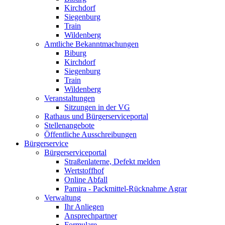
Kirchdorf
Siegenburg
Train
Wildenberg
Amtliche Bekanntmachungen
Biburg
Kirchdorf
Siegenburg
Train
Wildenberg
Veranstaltungen
Sitzungen in der VG
Rathaus und Bürgerserviceportal
Stellenangebote
Öffentliche Ausschreibungen
Bürgerservice
Bürgerserviceportal
Straßenlaterne, Defekt melden
Wertstoffhof
Online Abfall
Pamira - Packmittel-Rücknahme Agrar
Verwaltung
Ihr Anliegen
Ansprechpartner
Formulare