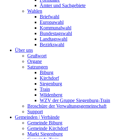
Ämter und Sachgebiete
Wahlen
Briefwahl
Europawahl
Kommunalwahl
Bundestagswahl
Landtagswahl
Bezirkswahl
Über uns
Grußwort
Organe
Satzungen
Biburg
Kirchdorf
Siegenburg
Train
Wildenberg
WZV der Gruppe Siegenburg-Train
Broschüre der Verwaltungsgemeinschaft
Support
Gemeinden | Verbände
Gemeinde Biburg
Gemeinde Kirchdorf
Markt Siegenburg