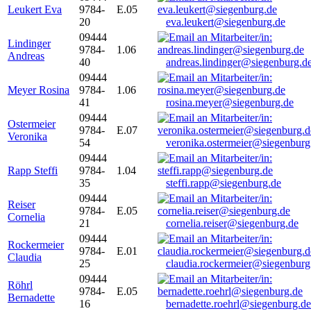
Leukert Eva
9784-
E.05
20
eva.leukert@siegenburg.de
09444
Lindinger
9784-
1.06
Andreas
40
andreas.lindinger@siegenburg.d
09444
Meyer Rosina
9784-
1.06
41
rosina.meyer@siegenburg.de
09444
Ostermeier
9784-
E.07
Veronika
54
veronika.ostermeier@siegenburg
09444
Rapp Steffi
9784-
1.04
35
steffi.rapp@siegenburg.de
09444
Reiser
9784-
E.05
Cornelia
21
cornelia.reiser@siegenburg.de
09444
Rockermeier
9784-
E.01
Claudia
25
claudia.rockermeier@siegenburg
09444
Röhrl
9784-
E.05
Bernadette
16
bernadette.roehrl@siegenburg.de