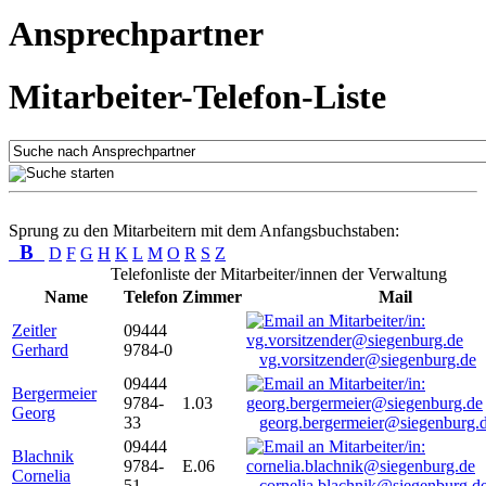
Ansprechpartner
Mitarbeiter-Telefon-Liste
Sprung zu den Mitarbeitern mit dem Anfangsbuchstaben:
B
D
F
G
H
K
L
M
O
R
S
Z
Telefonliste der Mitarbeiter/innen der Verwaltung
Name
Telefon
Zimmer
Mail
Zeitler
09444
Gerhard
9784-0
vg.vorsitzender@siegenburg.de
09444
Bergermeier
9784-
1.03
Georg
33
georg.bergermeier@siegenburg.
09444
Blachnik
9784-
E.06
Cornelia
51
cornelia.blachnik@siegenburg.d