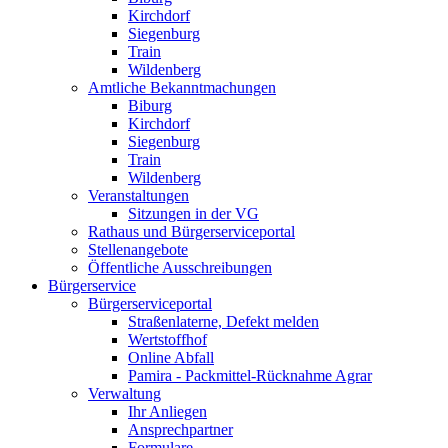
Kirchdorf
Siegenburg
Train
Wildenberg
Amtliche Bekanntmachungen
Biburg
Kirchdorf
Siegenburg
Train
Wildenberg
Veranstaltungen
Sitzungen in der VG
Rathaus und Bürgerserviceportal
Stellenangebote
Öffentliche Ausschreibungen
Bürgerservice
Bürgerserviceportal
Straßenlaterne, Defekt melden
Wertstoffhof
Online Abfall
Pamira - Packmittel-Rücknahme Agrar
Verwaltung
Ihr Anliegen
Ansprechpartner
Formulare