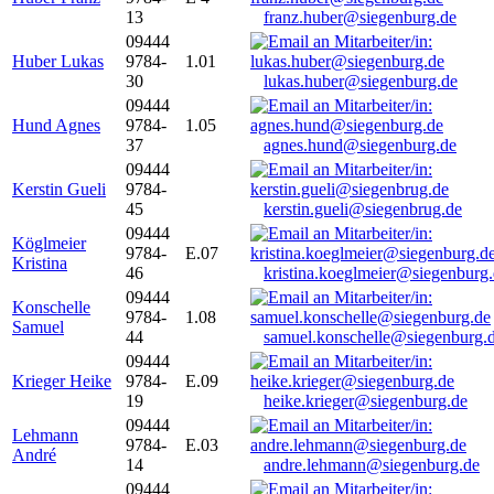
13
franz.huber@siegenburg.de
09444
Huber Lukas
9784-
1.01
30
lukas.huber@siegenburg.de
09444
Hund Agnes
9784-
1.05
37
agnes.hund@siegenburg.de
09444
Kerstin Gueli
9784-
45
kerstin.gueli@siegenbrug.de
09444
Köglmeier
9784-
E.07
Kristina
46
kristina.koeglmeier@siegenburg
09444
Konschelle
9784-
1.08
Samuel
44
samuel.konschelle@siegenburg.
09444
Krieger Heike
9784-
E.09
19
heike.krieger@siegenburg.de
09444
Lehmann
9784-
E.03
André
14
andre.lehmann@siegenburg.de
09444