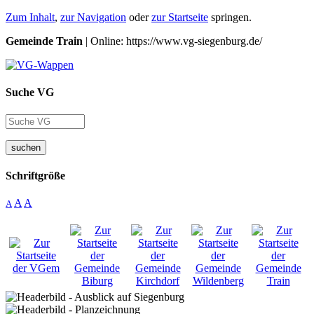
Zum Inhalt
,
zur Navigation
oder
zur Startseite
springen.
Gemeinde Train
| Online: https://www.vg-siegenburg.de/
Suche VG
suchen
Schriftgröße
A
A
A