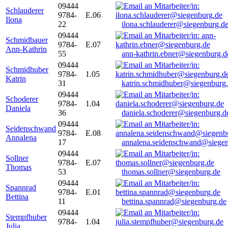
09444
Schlauderer
9784-
E.06
Ilona
22
ilona.schlauderer@siegenburg.d
09444
Schmidbauer
9784-
E.07
Ann-Kathrin
55
ann-kathrin.ebner@siegenburg.d
09444
Schmidhuber
9784-
1.05
Katrin
31
katrin.schmidhuber@siegenburg
09444
Schoderer
9784-
1.04
Daniela
36
daniela.schoderer@siegenburg.d
09444
Seidenschwand
9784-
E.08
Annalena
17
annalena.seidenschwand@siegen
09444
Sollner
9784-
E.07
Thomas
53
thomas.sollner@siegenburg.de
09444
Spannrad
9784-
E.01
Bettina
11
bettina.spannrad@siegenburg.de
09444
Stempfhuber
9784-
1.04
Julia