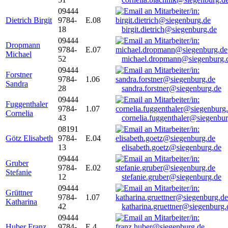
09444
Dietrich Birgit
9784-
E.08
18
birgit.dietrich@siegenburg.de
09444
Dropmann
9784-
E.07
Michael
52
michael.dropmann@siegenburg.
09444
Forstner
9784-
1.06
Sandra
28
sandra.forstner@siegenburg.de
09444
Fuggenthaler
9784-
1.07
Cornelia
43
cornelia.fuggenthaler@siegenbu
08191
Götz Elisabeth
9784-
E.04
13
elisabeth.goetz@siegenburg.de
09444
Gruber
9784-
E.02
Stefanie
12
stefanie.gruber@siegenburg.de
09444
Grüttner
9784-
1.07
Katharina
42
katharina.gruettner@siegenburg.
09444
Huber Franz
9784-
E 4