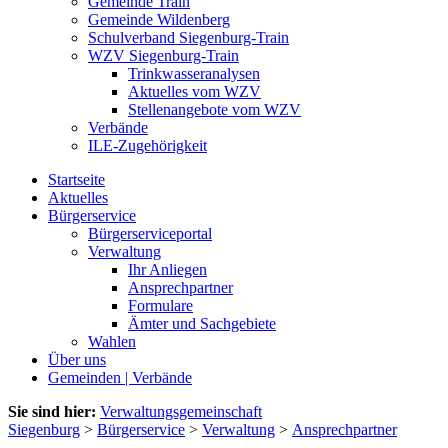
Gemeinde Train
Gemeinde Wildenberg
Schulverband Siegenburg-Train
WZV Siegenburg-Train
Trinkwasseranalysen
Aktuelles vom WZV
Stellenangebote vom WZV
Verbände
ILE-Zugehörigkeit
Startseite
Aktuelles
Bürgerservice
Bürgerserviceportal
Verwaltung
Ihr Anliegen
Ansprechpartner
Formulare
Ämter und Sachgebiete
Wahlen
Über uns
Gemeinden | Verbände
Sie sind hier:
Verwaltungsgemeinschaft
Siegenburg
>
Bürgerservice
>
Verwaltung
>
Ansprechpartner