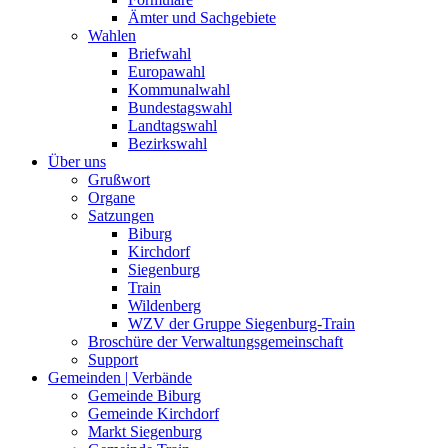
Ämter und Sachgebiete
Wahlen
Briefwahl
Europawahl
Kommunalwahl
Bundestagswahl
Landtagswahl
Bezirkswahl
Über uns
Grußwort
Organe
Satzungen
Biburg
Kirchdorf
Siegenburg
Train
Wildenberg
WZV der Gruppe Siegenburg-Train
Broschüre der Verwaltungsgemeinschaft
Support
Gemeinden | Verbände
Gemeinde Biburg
Gemeinde Kirchdorf
Markt Siegenburg