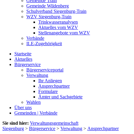
Gemeinde Train
Gemeinde Wildenberg
Schulverband Siegenburg-Train
WZV Siegenburg-Train
Trinkwasseranalysen
Aktuelles vom WZV
Stellenangebote vom WZV
Verbände
ILE-Zugehörigkeit
Startseite
Aktuelles
Bürgerservice
Bürgerserviceportal
Verwaltung
Ihr Anliegen
Ansprechpartner
Formulare
Ämter und Sachgebiete
Wahlen
Über uns
Gemeinden | Verbände
Sie sind hier:
Verwaltungsgemeinschaft
Siegenburg
>
Bürgerservice
>
Verwaltung
>
Ansprechpartner