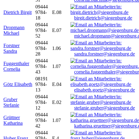
09444
Dietrich Birgit
9784-
E.08
18
birgit.dietrich@siegenburg.de
09444
Dropmann
9784-
E.07
Michael
52
michael.dropmann@siegenburg.
09444
Forstner
9784-
1.06
Sandra
28
sandra.forstner@siegenburg.de
09444
Fuggenthaler
9784-
1.07
Cornelia
43
cornelia.fuggenthaler@siegenbu
08191
Götz Elisabeth
9784-
E.04
13
elisabeth.goetz@siegenburg.de
09444
Gruber
9784-
E.02
Stefanie
12
stefanie.gruber@siegenburg.de
09444
Grüttner
9784-
1.07
Katharina
42
katharina.gruettner@siegenburg.
09444
Huber Franz
9784-
E 4