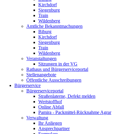
Kirchdorf
Siegenburg
Train
Wildenberg
Amtliche Bekanntmachungen
Biburg
Kirchdorf
Siegenburg
Train
Wildenberg
Veranstaltungen
Sitzungen in der VG
Rathaus und Bürgerserviceportal
Stellenangebote
Öffentliche Ausschreibungen
Bürgerservice
Bürgerserviceportal
Straßenlaterne, Defekt melden
Wertstoffhof
Online Abfall
Pamira - Packmittel-Rücknahme Agrar
Verwaltung
Ihr Anliegen
Ansprechpartner
Formulare