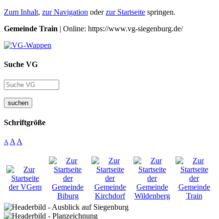
Zum Inhalt
,
zur Navigation
oder
zur Startseite
springen.
Gemeinde Train
| Online: https://www.vg-siegenburg.de/
Suche VG
suchen
Schriftgröße
A
A
A