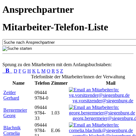
Ansprechpartner
Mitarbeiter-Telefon-Liste
Sprung zu den Mitarbeitern mit dem Anfangsbuchstaben:
B
D
F
G
H
K
L
M
O
R
S
Z
Telefonliste der Mitarbeiter/innen der Verwaltung
Name
Telefon
Zimmer
Mail
Zeitler
09444
Gerhard
9784-0
vg.vorsitzender@siegenburg.de
09444
Bergermeier
9784-
1.03
Georg
33
georg.bergermeier@siegenburg.
09444
Blachnik
9784-
E.06
Cornelia
51
cornelia.blachnik@siegenburg.d