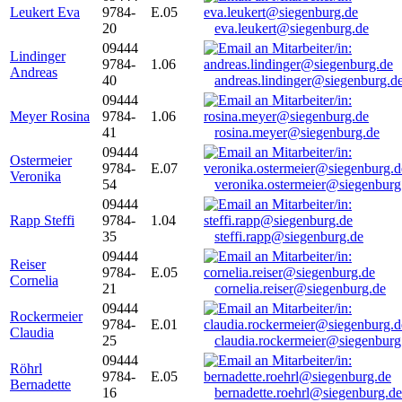
Leukert Eva
9784-
E.05
20
eva.leukert@siegenburg.de
09444
Lindinger
9784-
1.06
Andreas
40
andreas.lindinger@siegenburg.d
09444
Meyer Rosina
9784-
1.06
41
rosina.meyer@siegenburg.de
09444
Ostermeier
9784-
E.07
Veronika
54
veronika.ostermeier@siegenburg
09444
Rapp Steffi
9784-
1.04
35
steffi.rapp@siegenburg.de
09444
Reiser
9784-
E.05
Cornelia
21
cornelia.reiser@siegenburg.de
09444
Rockermeier
9784-
E.01
Claudia
25
claudia.rockermeier@siegenburg
09444
Röhrl
9784-
E.05
Bernadette
16
bernadette.roehrl@siegenburg.de