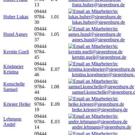
13
franz.huber@siegenburg.de
09444
Huber Lukas
9784-
1.01
30
lukas.huber@siegenburg.de
09444
Hund Agnes
9784-
1.05
37
agnes.hund@siegenburg.de
09444
Kerstin Gueli
9784-
45
kerstin.gueli@siegenbrug.de
09444
Köglmeier
9784-
E.07
Kristina
46
kristina.koeglmeier@siegenburg
09444
Konschelle
9784-
1.08
Samuel
44
samuel.konschelle@siegenburg.
09444
Krieger Heike
9784-
E.09
19
heike.krieger@siegenburg.de
09444
Lehmann
9784-
E.03
André
14
andre.lehmann@siegenburg.de
09444