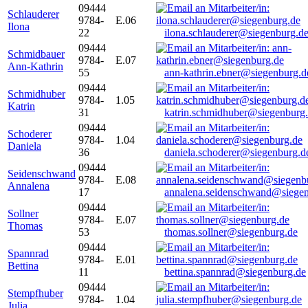
09444
Schlauderer
9784-
E.06
Ilona
22
ilona.schlauderer@siegenburg.d
09444
Schmidbauer
9784-
E.07
Ann-Kathrin
55
ann-kathrin.ebner@siegenburg.d
09444
Schmidhuber
9784-
1.05
Katrin
31
katrin.schmidhuber@siegenburg
09444
Schoderer
9784-
1.04
Daniela
36
daniela.schoderer@siegenburg.d
09444
Seidenschwand
9784-
E.08
Annalena
17
annalena.seidenschwand@siegen
09444
Sollner
9784-
E.07
Thomas
53
thomas.sollner@siegenburg.de
09444
Spannrad
9784-
E.01
Bettina
11
bettina.spannrad@siegenburg.de
09444
Stempfhuber
9784-
1.04
Julia