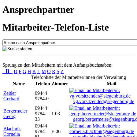
Ansprechpartner
Mitarbeiter-Telefon-Liste
Sprung zu den Mitarbeitern mit dem Anfangsbuchstaben:
B
D
F
G
H
K
L
M
O
R
S
Z
Telefonliste der Mitarbeiter/innen der Verwaltung
Name
Telefon
Zimmer
Mail
Zeitler
09444
Gerhard
9784-0
vg.vorsitzender@siegenburg.de
09444
Bergermeier
9784-
1.03
Georg
33
georg.bergermeier@siegenburg.
09444
Blachnik
9784-
E.06
Cornelia
51
cornelia.blachnik@siegenburg.d