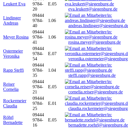
Leukert Eva
9784-
E.05
20
eva.leukert@siegenburg.de
09444
Lindinger
9784-
1.06
Andreas
40
andreas.lindinger@siegenburg.d
09444
Meyer Rosina
9784-
1.06
41
rosina.meyer@siegenburg.de
09444
Ostermeier
9784-
E.07
Veronika
54
veronika.ostermeier@siegenburg
09444
Rapp Steffi
9784-
1.04
35
steffi.rapp@siegenburg.de
09444
Reiser
9784-
E.05
Cornelia
21
cornelia.reiser@siegenburg.de
09444
Rockermeier
9784-
E.01
Claudia
25
claudia.rockermeier@siegenburg
09444
Röhrl
9784-
E.05
Bernadette
16
bernadette.roehrl@siegenburg.de