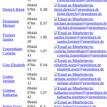
09444
Dietrich Birgit
9784-
E.08
18
birgit.dietrich@siegenburg.de
09444
Dropmann
9784-
E.07
Michael
52
michael.dropmann@siegenburg.
09444
Forstner
9784-
1.06
Sandra
28
sandra.forstner@siegenburg.de
09444
Fuggenthaler
9784-
1.07
Cornelia
43
cornelia.fuggenthaler@siegenbu
08191
Götz Elisabeth
9784-
E.04
13
elisabeth.goetz@siegenburg.de
09444
Gruber
9784-
E.02
Stefanie
12
stefanie.gruber@siegenburg.de
09444
Grüttner
9784-
1.07
Katharina
42
katharina.gruettner@siegenburg.
09444
Huber Franz
9784-
E 4