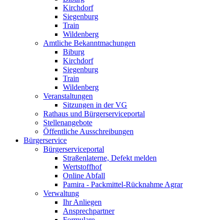
Kirchdorf
Siegenburg
Train
Wildenberg
Amtliche Bekanntmachungen
Biburg
Kirchdorf
Siegenburg
Train
Wildenberg
Veranstaltungen
Sitzungen in der VG
Rathaus und Bürgerserviceportal
Stellenangebote
Öffentliche Ausschreibungen
Bürgerservice
Bürgerserviceportal
Straßenlaterne, Defekt melden
Wertstoffhof
Online Abfall
Pamira - Packmittel-Rücknahme Agrar
Verwaltung
Ihr Anliegen
Ansprechpartner
Formulare