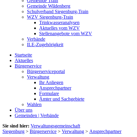
Gemeinde Train
Gemeinde Wildenberg
Schulverband Siegenburg-Train
WZV Siegenburg-Train
Trinkwasseranalysen
Aktuelles vom WZV
Stellenangebote vom WZV
Verbände
ILE-Zugehörigkeit
Startseite
Aktuelles
Bürgerservice
Bürgerserviceportal
Verwaltung
Ihr Anliegen
Ansprechpartner
Formulare
Ämter und Sachgebiete
Wahlen
Über uns
Gemeinden | Verbände
Sie sind hier:
Verwaltungsgemeinschaft
Siegenburg
>
Bürgerservice
>
Verwaltung
>
Ansprechpartner