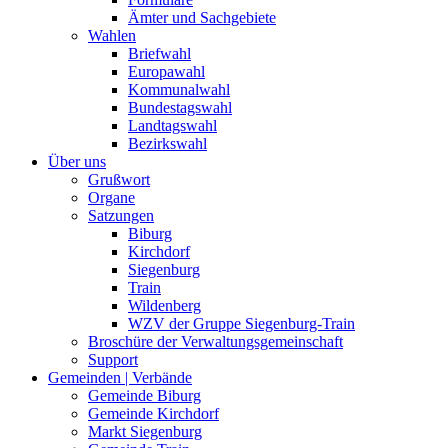
Ämter und Sachgebiete
Wahlen
Briefwahl
Europawahl
Kommunalwahl
Bundestagswahl
Landtagswahl
Bezirkswahl
Über uns
Grußwort
Organe
Satzungen
Biburg
Kirchdorf
Siegenburg
Train
Wildenberg
WZV der Gruppe Siegenburg-Train
Broschüre der Verwaltungsgemeinschaft
Support
Gemeinden | Verbände
Gemeinde Biburg
Gemeinde Kirchdorf
Markt Siegenburg