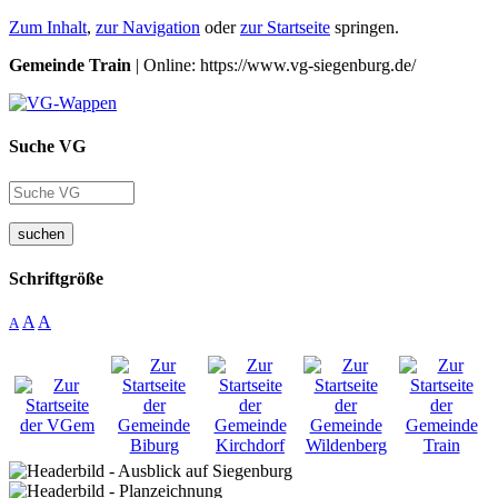
Zum Inhalt
,
zur Navigation
oder
zur Startseite
springen.
Gemeinde Train
| Online: https://www.vg-siegenburg.de/
Suche VG
suchen
Schriftgröße
A
A
A