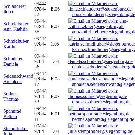
09444
Schlauderer
9784-
E.06
Ilona
22
ilona.schlauderer@siegenburg.d
09444
Schmidbauer
9784-
E.07
Ann-Kathrin
55
ann-kathrin.ebner@siegenburg.d
09444
Schmidhuber
9784-
1.05
Katrin
31
katrin.schmidhuber@siegenburg
09444
Schoderer
9784-
1.04
Daniela
36
daniela.schoderer@siegenburg.d
09444
Seidenschwand
9784-
E.08
Annalena
17
annalena.seidenschwand@siegen
09444
Sollner
9784-
E.07
Thomas
53
thomas.sollner@siegenburg.de
09444
Spannrad
9784-
E.01
Bettina
11
bettina.spannrad@siegenburg.de
09444
Stempfhuber
9784-
1.04
Julia