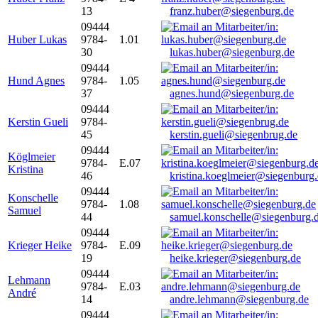
13
franz.huber@siegenburg.de
09444
Huber Lukas
9784-
1.01
30
lukas.huber@siegenburg.de
09444
Hund Agnes
9784-
1.05
37
agnes.hund@siegenburg.de
09444
Kerstin Gueli
9784-
45
kerstin.gueli@siegenbrug.de
09444
Köglmeier
9784-
E.07
Kristina
46
kristina.koeglmeier@siegenburg
09444
Konschelle
9784-
1.08
Samuel
44
samuel.konschelle@siegenburg.
09444
Krieger Heike
9784-
E.09
19
heike.krieger@siegenburg.de
09444
Lehmann
9784-
E.03
André
14
andre.lehmann@siegenburg.de
09444