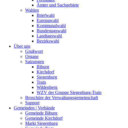
Ämter und Sachgebiete
Wahlen
Briefwahl
Europawahl
Kommunalwahl
Bundestagswahl
Landtagswahl
Bezirkswahl
Über uns
Grußwort
Organe
Satzungen
Biburg
Kirchdorf
Siegenburg
Train
Wildenberg
WZV der Gruppe Siegenburg-Train
Broschüre der Verwaltungsgemeinschaft
Support
Gemeinden | Verbände
Gemeinde Biburg
Gemeinde Kirchdorf
Markt Siegenburg