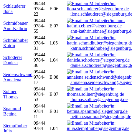
09444
Schlauderer
9784-
E.06
Ilona
22
ilona.schlauderer@siegenburg.d
09444
Schmidbauer
9784-
E.07
Ann-Kathrin
55
ann-kathrin.ebner@siegenburg.d
09444
Schmidhuber
9784-
1.05
Katrin
31
katrin.schmidhuber@siegenburg
09444
Schoderer
9784-
1.04
Daniela
36
daniela.schoderer@siegenburg.d
09444
Seidenschwand
9784-
E.08
Annalena
17
annalena.seidenschwand@siegen
09444
Sollner
9784-
E.07
Thomas
53
thomas.sollner@siegenburg.de
09444
Spannrad
9784-
E.01
Bettina
11
bettina.spannrad@siegenburg.de
09444
Stempfhuber
9784-
1.04
Julia