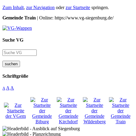
Zum Inhalt
,
zur Navigation
oder
zur Startseite
springen.
Gemeinde Train
| Online: https://www.vg-siegenburg.de/
Suche VG
suchen
Schriftgröße
A
A
A