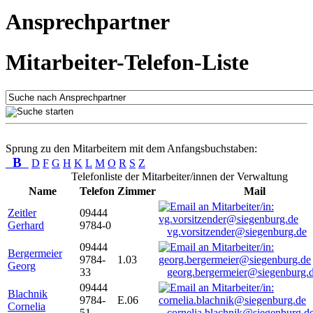
Ansprechpartner
Mitarbeiter-Telefon-Liste
Sprung zu den Mitarbeitern mit dem Anfangsbuchstaben:
B
D
F
G
H
K
L
M
O
R
S
Z
Telefonliste der Mitarbeiter/innen der Verwaltung
Name
Telefon
Zimmer
Mail
Zeitler
09444
Gerhard
9784-0
vg.vorsitzender@siegenburg.de
09444
Bergermeier
9784-
1.03
Georg
33
georg.bergermeier@siegenburg.
09444
Blachnik
9784-
E.06
Cornelia
51
cornelia.blachnik@siegenburg.d