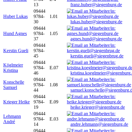
13
franz.huber@siegenburg.de
09444
Huber Lukas
9784-
1.01
30
lukas.huber@siegenburg.de
09444
Hund Agnes
9784-
1.05
37
agnes.hund@siegenburg.de
09444
Kerstin Gueli
9784-
45
kerstin.gueli@siegenbrug.de
09444
Köglmeier
9784-
E.07
Kristina
46
kristina.koeglmeier@siegenburg
09444
Konschelle
9784-
1.08
Samuel
44
samuel.konschelle@siegenburg.
09444
Krieger Heike
9784-
E.09
19
heike.krieger@siegenburg.de
09444
Lehmann
9784-
E.03
André
14
andre.lehmann@siegenburg.de
09444