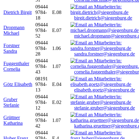
09444
Dietrich Birgit
9784-
E.08
18
birgit.dietrich@siegenburg.de
09444
Dropmann
9784-
E.07
Michael
52
michael.dropmann@siegenburg.
09444
Forstner
9784-
1.06
Sandra
28
sandra.forstner@siegenburg.de
09444
Fuggenthaler
9784-
1.07
Cornelia
43
cornelia.fuggenthaler@siegenbu
08191
Götz Elisabeth
9784-
E.04
13
elisabeth.goetz@siegenburg.de
09444
Gruber
9784-
E.02
Stefanie
12
stefanie.gruber@siegenburg.de
09444
Grüttner
9784-
1.07
Katharina
42
katharina.gruettner@siegenburg.
09444
Huber Franz
9784-
E 4