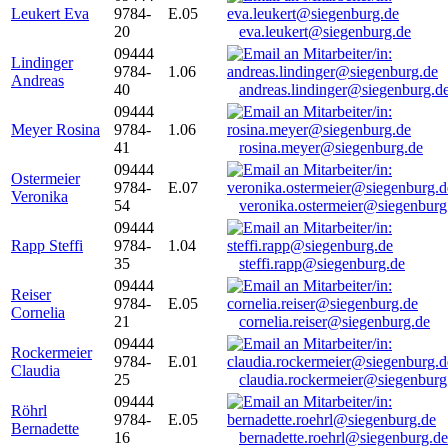
Leukert Eva
9784-
E.05
20
eva.leukert@siegenburg.de
09444
Lindinger
9784-
1.06
Andreas
40
andreas.lindinger@siegenburg.d
09444
Meyer Rosina
9784-
1.06
41
rosina.meyer@siegenburg.de
09444
Ostermeier
9784-
E.07
Veronika
54
veronika.ostermeier@siegenburg
09444
Rapp Steffi
9784-
1.04
35
steffi.rapp@siegenburg.de
09444
Reiser
9784-
E.05
Cornelia
21
cornelia.reiser@siegenburg.de
09444
Rockermeier
9784-
E.01
Claudia
25
claudia.rockermeier@siegenburg
09444
Röhrl
9784-
E.05
Bernadette
16
bernadette.roehrl@siegenburg.de