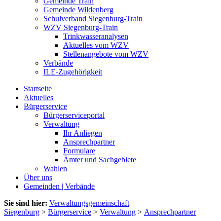
Gemeinde Train
Gemeinde Wildenberg
Schulverband Siegenburg-Train
WZV Siegenburg-Train
Trinkwasseranalysen
Aktuelles vom WZV
Stellenangebote vom WZV
Verbände
ILE-Zugehörigkeit
Startseite
Aktuelles
Bürgerservice
Bürgerserviceportal
Verwaltung
Ihr Anliegen
Ansprechpartner
Formulare
Ämter und Sachgebiete
Wahlen
Über uns
Gemeinden | Verbände
Sie sind hier:
Verwaltungsgemeinschaft
Siegenburg
>
Bürgerservice
>
Verwaltung
>
Ansprechpartner