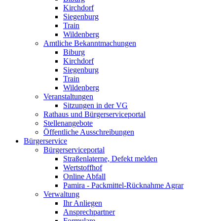
Kirchdorf
Siegenburg
Train
Wildenberg
Amtliche Bekanntmachungen
Biburg
Kirchdorf
Siegenburg
Train
Wildenberg
Veranstaltungen
Sitzungen in der VG
Rathaus und Bürgerserviceportal
Stellenangebote
Öffentliche Ausschreibungen
Bürgerservice
Bürgerserviceportal
Straßenlaterne, Defekt melden
Wertstoffhof
Online Abfall
Pamira - Packmittel-Rücknahme Agrar
Verwaltung
Ihr Anliegen
Ansprechpartner
Formulare