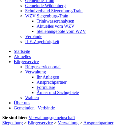
Gemeinde Train
Gemeinde Wildenberg
Schulverband Siegenburg-Train
WZV Siegenburg-Train
Trinkwasseranalysen
Aktuelles vom WZV
Stellenangebote vom WZV
Verbände
ILE-Zugehörigkeit
Startseite
Aktuelles
Bürgerservice
Bürgerserviceportal
Verwaltung
Ihr Anliegen
Ansprechpartner
Formulare
Ämter und Sachgebiete
Wahlen
Über uns
Gemeinden | Verbände
Sie sind hier:
Verwaltungsgemeinschaft
Siegenburg
>
Bürgerservice
>
Verwaltung
>
Ansprechpartner