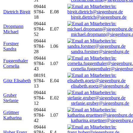
09444
Dietrich Birgit
9784-
E.08
18
birgit.dietrich@siegenburg.de
09444
Dropmann
9784-
E.07
Michael
52
michael.dropmann@siegenburg.
09444
Forstner
9784-
1.06
Sandra
28
sandra.forstner@siegenburg.de
09444
Fuggenthaler
9784-
1.07
Cornelia
43
cornelia.fuggenthaler@siegenbu
08191
Götz Elisabeth
9784-
E.04
13
elisabeth.goetz@siegenburg.de
09444
Gruber
9784-
E.02
Stefanie
12
stefanie.gruber@siegenburg.de
09444
Grüttner
9784-
1.07
Katharina
42
katharina.gruettner@siegenburg.
09444
Huber Franz
9784-
E 4