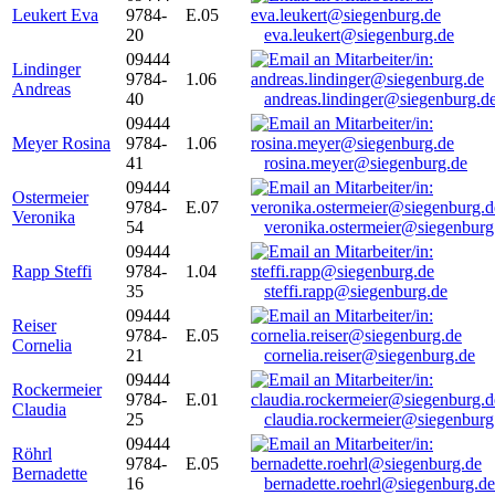
Leukert Eva
9784-
E.05
20
eva.leukert@siegenburg.de
09444
Lindinger
9784-
1.06
Andreas
40
andreas.lindinger@siegenburg.d
09444
Meyer Rosina
9784-
1.06
41
rosina.meyer@siegenburg.de
09444
Ostermeier
9784-
E.07
Veronika
54
veronika.ostermeier@siegenburg
09444
Rapp Steffi
9784-
1.04
35
steffi.rapp@siegenburg.de
09444
Reiser
9784-
E.05
Cornelia
21
cornelia.reiser@siegenburg.de
09444
Rockermeier
9784-
E.01
Claudia
25
claudia.rockermeier@siegenburg
09444
Röhrl
9784-
E.05
Bernadette
16
bernadette.roehrl@siegenburg.de