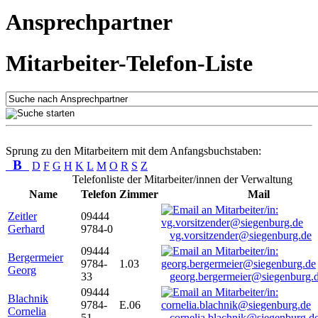
Ansprechpartner
Mitarbeiter-Telefon-Liste
Sprung zu den Mitarbeitern mit dem Anfangsbuchstaben:
B
D
F
G
H
K
L
M
O
R
S
Z
Telefonliste der Mitarbeiter/innen der Verwaltung
Name
Telefon
Zimmer
Mail
Zeitler
09444
Gerhard
9784-0
vg.vorsitzender@siegenburg.de
09444
Bergermeier
9784-
1.03
Georg
33
georg.bergermeier@siegenburg.
09444
Blachnik
9784-
E.06
Cornelia
51
cornelia.blachnik@siegenburg.d