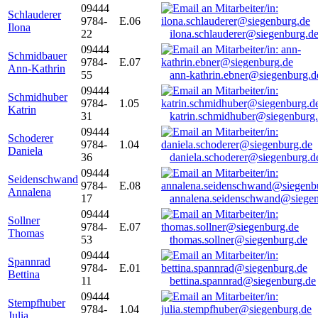
09444
Schlauderer
9784-
E.06
Ilona
22
ilona.schlauderer@siegenburg.d
09444
Schmidbauer
9784-
E.07
Ann-Kathrin
55
ann-kathrin.ebner@siegenburg.d
09444
Schmidhuber
9784-
1.05
Katrin
31
katrin.schmidhuber@siegenburg
09444
Schoderer
9784-
1.04
Daniela
36
daniela.schoderer@siegenburg.d
09444
Seidenschwand
9784-
E.08
Annalena
17
annalena.seidenschwand@siegen
09444
Sollner
9784-
E.07
Thomas
53
thomas.sollner@siegenburg.de
09444
Spannrad
9784-
E.01
Bettina
11
bettina.spannrad@siegenburg.de
09444
Stempfhuber
9784-
1.04
Julia