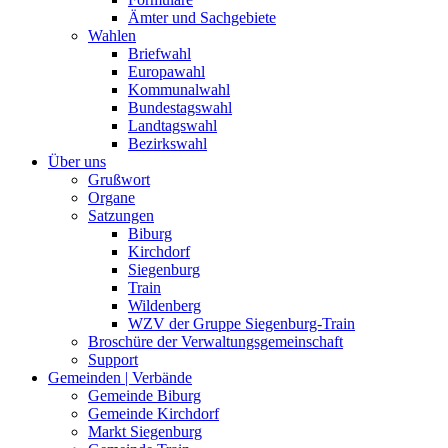
Ämter und Sachgebiete
Wahlen
Briefwahl
Europawahl
Kommunalwahl
Bundestagswahl
Landtagswahl
Bezirkswahl
Über uns
Grußwort
Organe
Satzungen
Biburg
Kirchdorf
Siegenburg
Train
Wildenberg
WZV der Gruppe Siegenburg-Train
Broschüre der Verwaltungsgemeinschaft
Support
Gemeinden | Verbände
Gemeinde Biburg
Gemeinde Kirchdorf
Markt Siegenburg