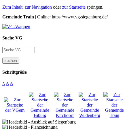
Zum Inhalt
,
zur Navigation
oder
zur Startseite
springen.
Gemeinde Train
| Online: https://www.vg-siegenburg.de/
Suche VG
suchen
Schriftgröße
A
A
A