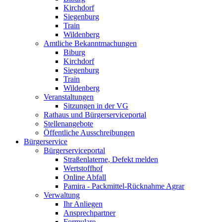
Kirchdorf
Siegenburg
Train
Wildenberg
Amtliche Bekanntmachungen
Biburg
Kirchdorf
Siegenburg
Train
Wildenberg
Veranstaltungen
Sitzungen in der VG
Rathaus und Bürgerserviceportal
Stellenangebote
Öffentliche Ausschreibungen
Bürgerservice
Bürgerserviceportal
Straßenlaterne, Defekt melden
Wertstoffhof
Online Abfall
Pamira - Packmittel-Rücknahme Agrar
Verwaltung
Ihr Anliegen
Ansprechpartner
Formulare