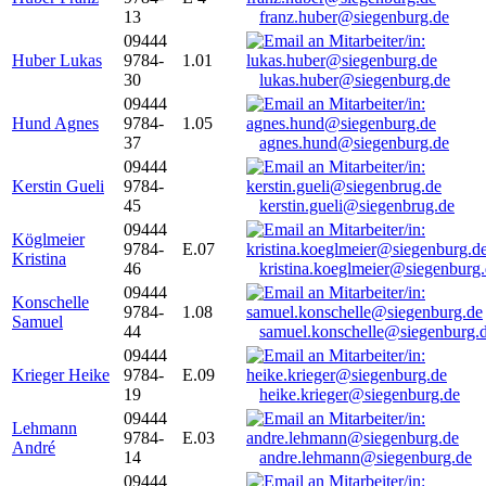
13
franz.huber@siegenburg.de
09444
Huber Lukas
9784-
1.01
30
lukas.huber@siegenburg.de
09444
Hund Agnes
9784-
1.05
37
agnes.hund@siegenburg.de
09444
Kerstin Gueli
9784-
45
kerstin.gueli@siegenbrug.de
09444
Köglmeier
9784-
E.07
Kristina
46
kristina.koeglmeier@siegenburg
09444
Konschelle
9784-
1.08
Samuel
44
samuel.konschelle@siegenburg.
09444
Krieger Heike
9784-
E.09
19
heike.krieger@siegenburg.de
09444
Lehmann
9784-
E.03
André
14
andre.lehmann@siegenburg.de
09444