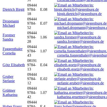
09444
Dietrich Birgit
9784-
E.08
18
birgit.dietrich@siegenburg.de
09444
Dropmann
9784-
E.07
Michael
52
michael.dropmann@siegenburg.
09444
Forstner
9784-
1.06
Sandra
28
sandra.forstner@siegenburg.de
09444
Fuggenthaler
9784-
1.07
Cornelia
43
cornelia.fuggenthaler@siegenbu
08191
Götz Elisabeth
9784-
E.04
13
elisabeth.goetz@siegenburg.de
09444
Gruber
9784-
E.02
Stefanie
12
stefanie.gruber@siegenburg.de
09444
Grüttner
9784-
1.07
Katharina
42
katharina.gruettner@siegenburg.
09444
Huber Franz
9784-
E 4