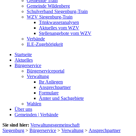
Gemeinde Train
Gemeinde Wildenberg
Schulverband Siegenburg-Train
WZV Siegenburg-Train
Trinkwasseranalysen
Aktuelles vom WZV
Stellenangebote vom WZV
Verbände
ILE-Zugehörigkeit
Startseite
Aktuelles
Bürgerservice
Bürgerserviceportal
Verwaltung
Ihr Anliegen
Ansprechpartner
Formulare
Ämter und Sachgebiete
Wahlen
Über uns
Gemeinden | Verbände
Sie sind hier:
Verwaltungsgemeinschaft
Siegenburg
>
Bürgerservice
>
Verwaltung
>
Ansprechpartner