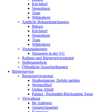
Kirchdorf
Siegenburg
Train
Wildenberg
Amtliche Bekanntmachungen
Biburg
Kirchdorf
Siegenburg
Train
Wildenberg
Veranstaltungen
Sitzungen in der VG
Rathaus und Bürgerserviceportal
Stellenangebote
Öffentliche Ausschreibungen
Bürgerservice
Bürgerserviceportal
Straßenlaterne, Defekt melden
Wertstoffhof
Online Abfall
Pamira - Packmittel-Rücknahme Agrar
Verwaltung
Ihr Anliegen
Ansprechpartner
Formulare