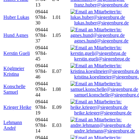
13
franz.huber@siegenburg.de
09444
Huber Lukas
9784-
1.01
30
lukas.huber@siegenburg.de
09444
Hund Agnes
9784-
1.05
37
agnes.hund@siegenburg.de
09444
Kerstin Gueli
9784-
45
kerstin.gueli@siegenbrug.de
09444
Köglmeier
9784-
E.07
Kristina
46
kristina.koeglmeier@siegenburg
09444
Konschelle
9784-
1.08
Samuel
44
samuel.konschelle@siegenburg.
09444
Krieger Heike
9784-
E.09
19
heike.krieger@siegenburg.de
09444
Lehmann
9784-
E.03
André
14
andre.lehmann@siegenburg.de
09444