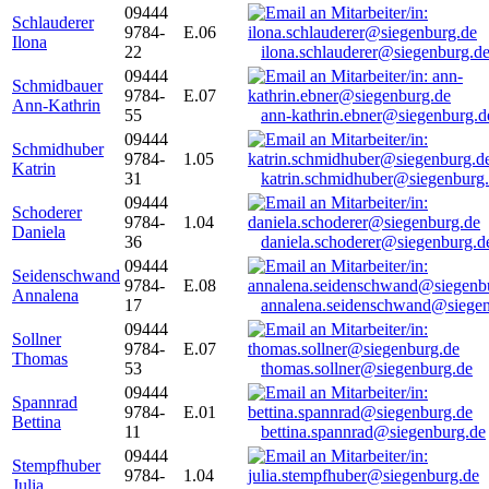
09444
Schlauderer
9784-
E.06
Ilona
22
ilona.schlauderer@siegenburg.d
09444
Schmidbauer
9784-
E.07
Ann-Kathrin
55
ann-kathrin.ebner@siegenburg.d
09444
Schmidhuber
9784-
1.05
Katrin
31
katrin.schmidhuber@siegenburg
09444
Schoderer
9784-
1.04
Daniela
36
daniela.schoderer@siegenburg.d
09444
Seidenschwand
9784-
E.08
Annalena
17
annalena.seidenschwand@siegen
09444
Sollner
9784-
E.07
Thomas
53
thomas.sollner@siegenburg.de
09444
Spannrad
9784-
E.01
Bettina
11
bettina.spannrad@siegenburg.de
09444
Stempfhuber
9784-
1.04
Julia