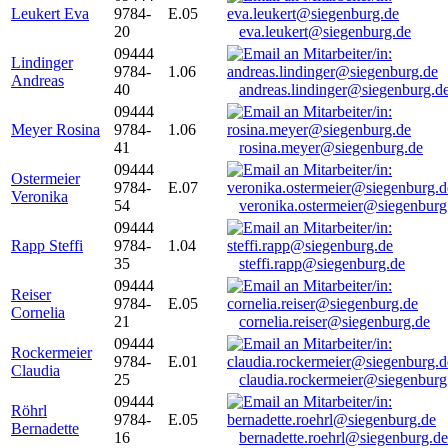
Leukert Eva
9784-
E.05
20
eva.leukert@siegenburg.de
09444
Lindinger
9784-
1.06
Andreas
40
andreas.lindinger@siegenburg.d
09444
Meyer Rosina
9784-
1.06
41
rosina.meyer@siegenburg.de
09444
Ostermeier
9784-
E.07
Veronika
54
veronika.ostermeier@siegenburg
09444
Rapp Steffi
9784-
1.04
35
steffi.rapp@siegenburg.de
09444
Reiser
9784-
E.05
Cornelia
21
cornelia.reiser@siegenburg.de
09444
Rockermeier
9784-
E.01
Claudia
25
claudia.rockermeier@siegenburg
09444
Röhrl
9784-
E.05
Bernadette
16
bernadette.roehrl@siegenburg.de