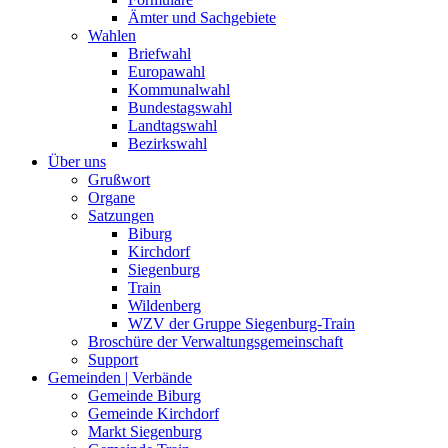
Ämter und Sachgebiete
Wahlen
Briefwahl
Europawahl
Kommunalwahl
Bundestagswahl
Landtagswahl
Bezirkswahl
Über uns
Grußwort
Organe
Satzungen
Biburg
Kirchdorf
Siegenburg
Train
Wildenberg
WZV der Gruppe Siegenburg-Train
Broschüre der Verwaltungsgemeinschaft
Support
Gemeinden | Verbände
Gemeinde Biburg
Gemeinde Kirchdorf
Markt Siegenburg