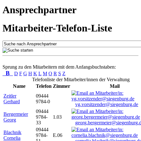
Ansprechpartner
Mitarbeiter-Telefon-Liste
Sprung zu den Mitarbeitern mit dem Anfangsbuchstaben:
B
D
F
G
H
K
L
M
O
R
S
Z
Telefonliste der Mitarbeiter/innen der Verwaltung
Name
Telefon
Zimmer
Mail
Zeitler
09444
Gerhard
9784-0
vg.vorsitzender@siegenburg.de
09444
Bergermeier
9784-
1.03
Georg
33
georg.bergermeier@siegenburg.
09444
Blachnik
9784-
E.06
Cornelia
51
cornelia.blachnik@siegenburg.d