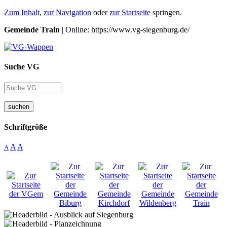
Zum Inhalt
,
zur Navigation
oder
zur Startseite
springen.
Gemeinde Train
| Online: https://www.vg-siegenburg.de/
Suche VG
suchen
Schriftgröße
A
A
A